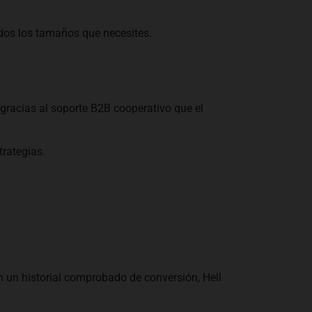
odos los tamaños que necesites.
 gracias al soporte B2B cooperativo que el
trategias.
n un historial comprobado de conversión, Hell