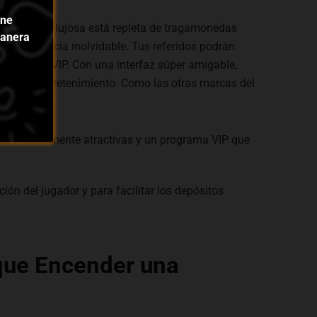
ene
 plataforma lujosa está repleta de tragamonedas
manera
na experiencia inolvidable. Tus referidos podrán
n el Club VIP. Con una interfaz súper amigable,
oción y entretenimiento. Como las otras marcas del
das visualmente atractivas y un programa VIP que
ón del jugador y para facilitar los depósitos
que Encender una