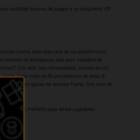
 una cantidad masiva de juegos y un programa VIP
como en casino, todo bajo una de las plataformas
ón enorme de disciplinas, una gran variedad de
ticos"! Con esto, las conversiones, incluso en los
e queda atrás: más de 40 proveedores de slots, 8
gh rollers" con ganas de apostar fuerte. Con más de
lta calidad. Perfecto para atraer jugadores