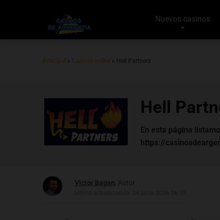
Nuevos casinos
Principal
»
Casinos online
»
Hell Partners
Hell Partn
En esta página listam
https://casinosdearge
Victor Bagan
, Autor
Última actualización: 26 junio 2026 06:19