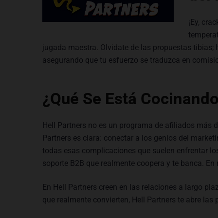
¡Ey, cra
temperat
jugada maestra. Olvidate de las propuestas tibias; He
asegurando que tu esfuerzo se traduzca en comisio
¿Qué Se Está Cocinando
Hell Partners no es un programa de afiliados más d
Partners es clara: conectar a los genios del market
todas esas complicaciones que suelen enfrentar los
soporte B2B que realmente coopera y te banca. En r
En Hell Partners creen en las relaciones a largo pl
que realmente convierten, Hell Partners te abre las 