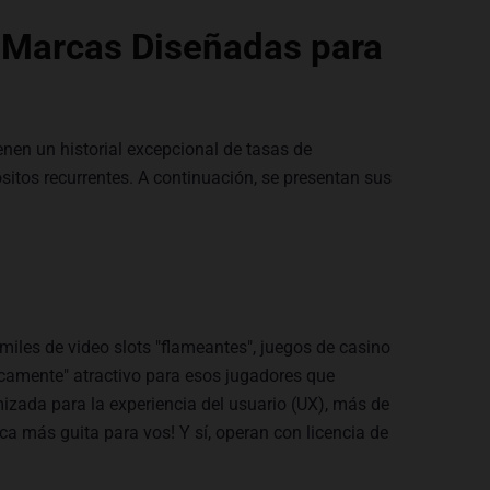
: Marcas Diseñadas para
enen un historial excepcional de tasas de
sitos recurrentes. A continuación, se presentan sus
iles de video slots "flameantes", juegos de casino
licamente" atractivo para esos jugadores que
izada para la experiencia del usuario (UX), más de
ca más guita para vos! Y sí, operan con licencia de