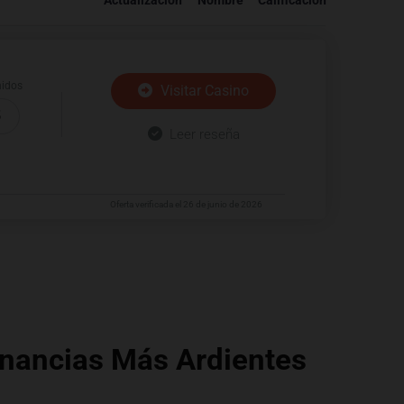
Actualización
Nombre
Calificación
nidos
Visitar Casino
5
Oferta verificada el 26 de junio de 2026
Ganancias Más Ardientes