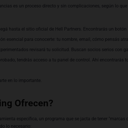
ncias es un proceso directo y sin complicaciones, según lo que
gá hasta el sitio oficial de Hell Partners. Encontrarás un botón b
ón esencial para conocerte: tu nombre, email, cómo pensás atrae
rimentados revisará tu solicitud. Buscan socios serios con gan
obado, tendrás acceso a tu panel de control. Ahí encontrarás t
arte en lo importante.
ing Ofrecen?
ramienta específica, un programa que se jacta de tener "marcas 
do lo necesario: