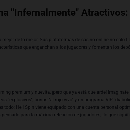
a "Infernalmente" Atractivos
lo mejor de lo mejor. Sus plataformas de casino online no solo ti
acterísticas que enganchan a los jugadores y fomentan los depó
ming premium y nuevita, ¡pero que ya está que arde! Imaginate m
neos "explosivos", bonos "al rojo vivo" y un programa VIP "diabó
es todo: Hell Spin viene equipado con una cuenta personal optim
 pensado para la máxima retención de jugadores, ¡lo que signifi