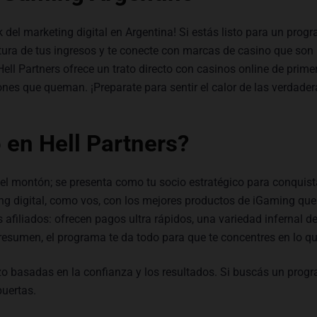
ck del marketing digital en Argentina! Si estás listo para un pro
ura de tus ingresos y te conecte con marcas de casino que son p
ll Partners ofrece un trato directo con casinos online de primer 
nes que queman. ¡Preparate para sentir el calor de las verdade
 en Hell Partners?
el montón; se presenta como tu socio estratégico para conquist
ing digital, como vos, con los mejores productos de iGaming que
 afiliados: ofrecen pagos ultra rápidos, una variedad infernal d
esumen, el programa te da todo para que te concentres en lo que
azo basadas en la confianza y los resultados. Si buscás un prog
puertas.