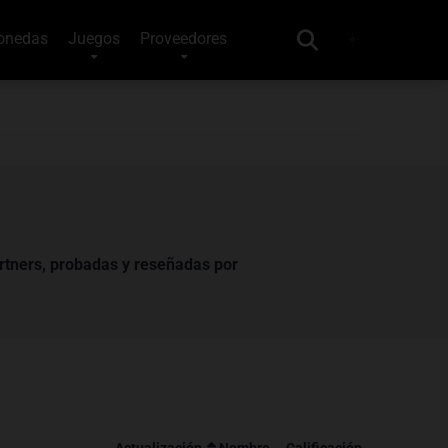
onedas
Juegos
Proveedores
☀️
artners, probadas y reseñadas por