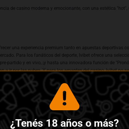
cia de casino moderna y emocionante, con una estética "hot",
 ofrecer una experiencia premium tanto en apuestas deportivas 
cado. Para los fanáticos del deporte, Ivibet ofrece una selecci
re-partido y en vivo, ¡y hasta una innovadora función de "Pronós
 a ir por las nubes. Y para los amantes del casino, Ivibet no s
un programa VIP completísimo que seguro va a atraer a esos "hi
es una apuesta segura.
uestas deportivas de primer nivel como en un casino online de a
d y una plataforma optimizada.
¿Tenés 18 años o más?