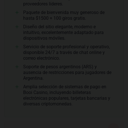
proveedores líderes.
Paquete de bienvenida muy generoso de
hasta $1500 + 100 giros gratis.
Diseño del sitio elegante, moderno e
intuitivo, excelentemente adaptado para
dispositivos móviles.
Servicio de soporte profesional y operativo,
disponible 24/7 a través de chat online y
correo electrónico.
Soporte de pesos argentinos (ARS) y
ausencia de restricciones para jugadores de
Argentina.
Amplia selección de sistemas de pago en
Booi Casino, incluyendo billeteras
electrónicas populares, tarjetas bancarias y
diversas criptomonedas.