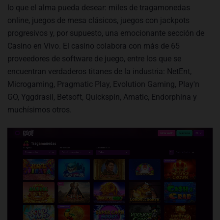
lo que el alma pueda desear: miles de tragamonedas
online, juegos de mesa clásicos, juegos con jackpots
progresivos y, por supuesto, una emocionante sección de
Casino en Vivo. El casino colabora con más de 65
proveedores de software de juego, entre los que se
encuentran verdaderos titanes de la industria: NetEnt,
Microgaming, Pragmatic Play, Evolution Gaming, Play'n
GO, Yggdrasil, Betsoft, Quickspin, Amatic, Endorphina y
muchísimos otros.