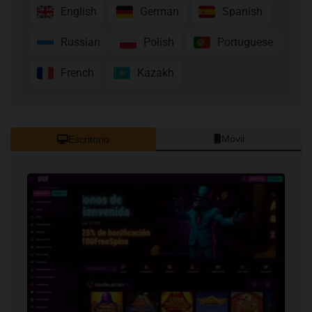
English
German
Spanish
Russian
Polish
Portuguese
French
Kazakh
Móvil
Escritorio