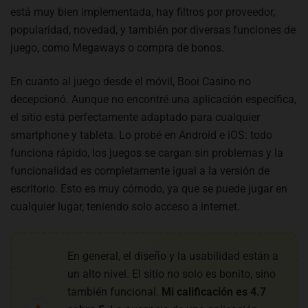
está muy bien implementada, hay filtros por proveedor,
popularidad, novedad, y también por diversas funciones de
juego, como Megaways o compra de bonos.
En cuanto al juego desde el móvil, Booi Casino no
decepcionó. Aunque no encontré una aplicación específica,
el sitio está perfectamente adaptado para cualquier
smartphone y tableta. Lo probé en Android e iOS: todo
funciona rápido, los juegos se cargan sin problemas y la
funcionalidad es completamente igual a la versión de
escritorio. Esto es muy cómodo, ya que se puede jugar en
cualquier lugar, teniendo solo acceso a internet.
En general, el diseño y la usabilidad están a
un alto nivel. El sitio no solo es bonito, sino
también funcional.
Mi calificación es 4.7