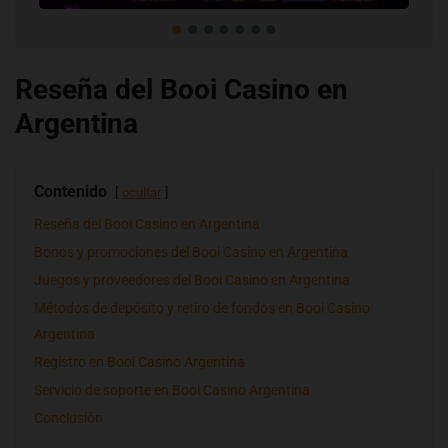
Reseña del Booi Casino en
Argentina
Contenido
ocultar
Reseña del Booi Casino en Argentina
Bonos y promociones del Booi Casino en Argentina
Juegos y proveedores del Booi Casino en Argentina
Métodos de depósito y retiro de fondos en Booi Casino
Argentina
Registro en Booi Casino Argentina
Servicio de soporte en Booi Casino Argentina
Conclusión