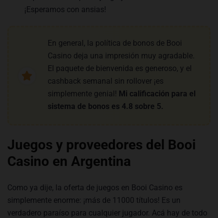
¡Esperamos con ansias!
En general, la política de bonos de Booi
Casino deja una impresión muy agradable.
El paquete de bienvenida es generoso, y el
cashback semanal sin rollover ¡es
simplemente genial!
Mi calificación para el
sistema de bonos es 4.8 sobre 5.
Juegos y proveedores del Booi
Casino en Argentina
Como ya dije, la oferta de juegos en Booi Casino es
simplemente enorme: ¡más de 11000 títulos! Es un
verdadero paraíso para cualquier jugador. Acá hay de todo