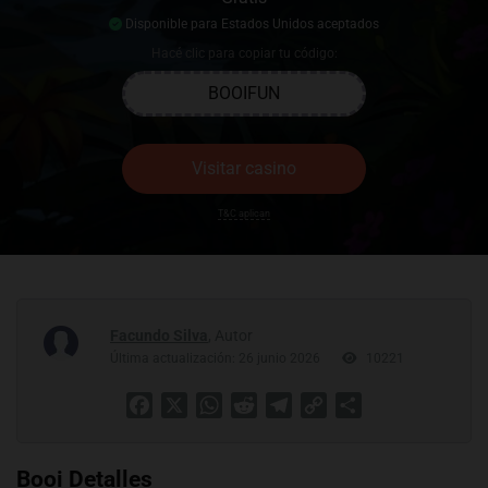
Disponible para Estados Unidos aceptados
Hacé clic para copiar tu código:
BOOIFUN
Visitar casino
T&C aplican
Facundo Silva
, Autor
Última actualización: 26 junio 2026
10221
Facebook
X
WhatsApp
Reddit
Telegram
Copy
Share
Link
Booi Detalles