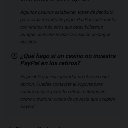
Algunos casinos establecen topes de depósito
para cada método de pago. PayPal suele contar
con límites más altos que otras billeteras,
aunque conviene revisar la sección de pagos
del sitio.
¿Qué hago si un casino no muestra
PayPal en los retiros?
Es posible que ese operador no ofrezca esta
opción. Puedes contactar al soporte para
confirmar si se permiten otros métodos de
cobro o explorar casas de apuesta que acepten
PayPal.