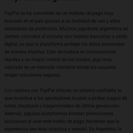
PayPal se ha convertido en un método de pago muy
buscado en el país gracias a su facilidad de uso y altos
estándares de protección. Muchos jugadores argentinos se
sienten cómodos al vincular sus tarjetas bancarias o saldo
digital, ya que la plataforma protege los datos personales
de manera efectiva. Esto se traduce en transacciones
rápidas y un mayor control de los fondos, algo muy
valorado en un mercado creciente donde los usuarios
exigen soluciones seguras.
Los casinos con PayPal ofrecen un entorno confiable, lo
que incentiva a los apostadores locales a probar juegos de
ruleta, blackjack o tragamonedas de última generación.
Además, algunas plataformas brindan promociones
exclusivas al usar este medio de pago, haciendo que la
experiencia sea más atractiva y versátil. En Argentina, la