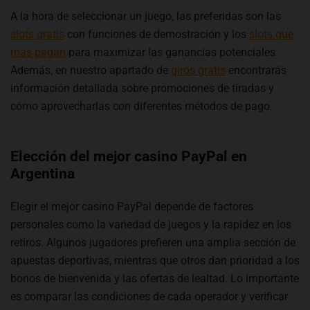
A la hora de seleccionar un juego, las preferidas son las
slots gratis
con funciones de demostración y los
slots que
más pagan
para maximizar las ganancias potenciales.
Además, en nuestro apartado de
giros gratis
encontrarás
información detallada sobre promociones de tiradas y
cómo aprovecharlas con diferentes métodos de pago.
Elección del mejor casino PayPal en
Argentina
Elegir el mejor casino PayPal depende de factores
personales como la variedad de juegos y la rapidez en los
retiros. Algunos jugadores prefieren una amplia sección de
apuestas deportivas, mientras que otros dan prioridad a los
bonos de bienvenida y las ofertas de lealtad. Lo importante
es comparar las condiciones de cada operador y verificar