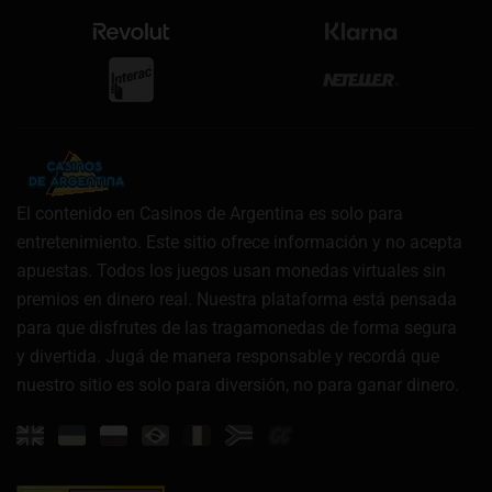
El contenido en Casinos de Argentina es solo para
entretenimiento. Este sitio ofrece información y no acepta
apuestas. Todos los juegos usan monedas virtuales sin
premios en dinero real. Nuestra plataforma está pensada
para que disfrutes de las tragamonedas de forma segura
y divertida. Jugá de manera responsable y recordá que
nuestro sitio es solo para diversión, no para ganar dinero.