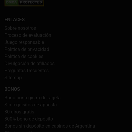
ENLACES
Sobre nosotros
Proceso de evaluación
Juego responsable
Política de privacidad
Política de cookies
Divulgación de afiliados
Preguntas frecuentes
Sitemap
BONOS
Bono por registro de tarjeta
Sin requisitos de apuesta
30 giros gratis
300% bono de depósito
Bonos sin depósito en casinos de Argentina