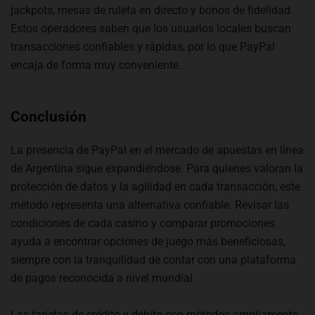
jackpots, mesas de ruleta en directo y bonos de fidelidad.
Estos operadores saben que los usuarios locales buscan
transacciones confiables y rápidas, por lo que PayPal
encaja de forma muy conveniente.
Conclusión
La presencia de PayPal en el mercado de apuestas en línea
de Argentina sigue expandiéndose. Para quienes valoran la
protección de datos y la agilidad en cada transacción, este
método representa una alternativa confiable. Revisar las
condiciones de cada casino y comparar promociones
ayuda a encontrar opciones de juego más beneficiosas,
siempre con la tranquilidad de contar con una plataforma
de pagos reconocida a nivel mundial.
Las tarjetas de crédito y débito son métodos ampliamente