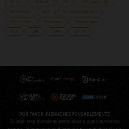
Trustly
UniCredit
UPI
USD Coin (USDC)
Venus Point
Visa
Volksbank Kraichgau
Walmart Pay
WebMoney
Western Union
Wise
Zelle
Zettle
Zimpler
POR FAVOR JUEGUE RESPONSABLEMENTE
El juego responsable es esencial para jugar de manera
segura. Juegue responsablemente, no arriesgue más de