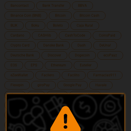
Bancontact
Bank Transfer
BBVA
Binance Coin (BNB)
Bitcoin
Bitcoin Cash
BLIK
Boku
Boleto
Caja Rural
Cardano
CASHlib
CashToCode
CoinsPaid
Crypto Card
Danske Bank
Dash
DeUna!
Deutsche Bank
Discover
Dogecoin
ecoPayz
EOS
EPS
Ethereum
Euteller
eZeeWallet
Facilero
Facilito
Farmacias911
Flexepin
giroPay
Google Pay
Havale
iDebit
INB
InPay
INSTADEBIT
Interac Online
iSettle
Itau
JCB
Jeton
Jpay
Khipu
Klarna
KLUWP
Litecoin
Maestro
MasterCard
Mercado Pago
Mifinity