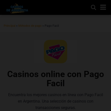
Principal
»
Métodos de pago
»
Pago Facil
Casinos online con Pago
Facil
Encuentra los mejores casinos en línea con Pago Facil
en Argentina. Una selección de casinos con
transacciones seguras.