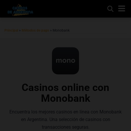
Principal
»
Métodos de pago
»
Monobank
Casinos online con
Monobank
Encuentra los mejores casinos en línea con Monobank
en Argentina. Una selección de casinos con
transacciones seguras.