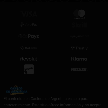
El contenido en Casinos de Argentina es solo para
entretenimiento. Este sitio ofrece información y no acepta