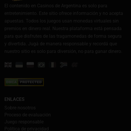
El contenido en Casinos de Argentina es solo para
entretenimiento. Este sitio ofrece información y no acepta
apuestas. Todos los juegos usan monedas virtuales sin
premios en dinero real. Nuestra plataforma está pensada
para que disfrutes de las tragamonedas de forma segura
y divertida. Jugá de manera responsable y recordá que
nuestro sitio es solo para diversión, no para ganar dinero.
ENLACES
Sobre nosotros
Proceso de evaluación
Juego responsable
Política de privacidad