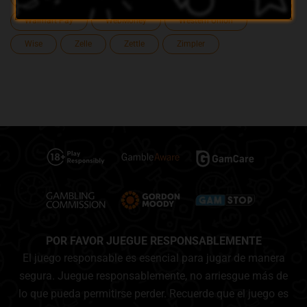
Walmart Pay
WebMoney
Western Union
Wise
Zelle
Zettle
Zimpler
POR FAVOR JUEGUE RESPONSABLEMENTE
El juego responsable es esencial para jugar de manera
segura. Juegue responsablemente, no arriesgue más de
lo que pueda permitirse perder. Recuerde que el juego es