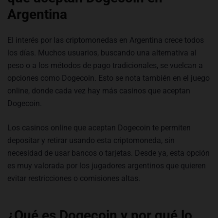
Argentina
El interés por las criptomonedas en Argentina crece todos
los días. Muchos usuarios, buscando una alternativa al
peso o a los métodos de pago tradicionales, se vuelcan a
opciones como Dogecoin. Esto se nota también en el juego
online, donde cada vez hay más casinos que aceptan
Dogecoin.
Los casinos online que aceptan Dogecoin te permiten
depositar y retirar usando esta criptomoneda, sin
necesidad de usar bancos o tarjetas. Desde ya, esta opción
es muy valorada por los jugadores argentinos que quieren
evitar restricciones o comisiones altas.
¿Qué es Dogecoin y por qué lo