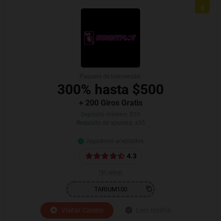
8
Paquete de bienvenida:
300% hasta $500
+ 200 Giros Gratis
Depósito mínimo: $10
Requisito de apuesta: x35
Jugadores aceptados
4.3
T&C aplican
TARIUM100
Visitar Casino