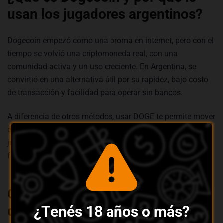
usan los jugadores argentinos?
Dogecoin empezó como una broma en internet, pero con el
tiempo se volvió una criptomoneda real, con una
comunidad activa y un uso creciente. En Argentina, se
convirtió en una alternativa útil por su rapidez, bajo costo
de transacción y facilidad para operar sin bancos.
A diferencia de otros métodos, usar DOGE te permite mover
dinero de forma rápida y sin intermediarios. Para muchos
jugadores en Argentina, esto representa una ventaja clara
frente a otros medios más tradicionales.
Cómo depositar en un casino
¿Tenés 18 años o más?
que acepta Dogecoin