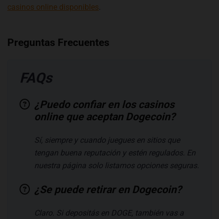
casinos online disponibles
.
Preguntas Frecuentes
¿Puedo confiar en los casinos
online que aceptan Dogecoin?
Sí, siempre y cuando juegues en sitios que
tengan buena reputación y estén regulados. En
nuestra página solo listamos opciones seguras.
¿Se puede retirar en Dogecoin?
Claro. Si depositás en DOGE, también vas a