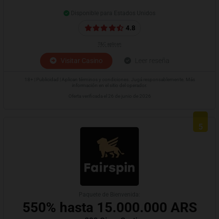
Disponible para Estados Unidos
4.8
T&C aplican
Visitar Casino
18+ | Publicidad | Aplican términos y condiciones. Jugá responsablemente. Más
información en el sitio del operador.
Oferta verificada el 26 de junio de 2026
5
Paquete de Bienvenida:
550% hasta 15.000.000 ARS