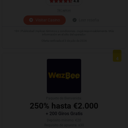
4.8
T&C aplican
Visitar Casino
18+ | Publicidad | Aplican términos y condiciones. Jugá responsablemente. Más
información en el sitio del operador.
Oferta verificada el 3 de julio de 2026
4
Paquete de Bienvenida:
250% hasta €2.000
+ 200 Giros Gratis
Depósito mínimo: €20
Requisito de apuesta: x30