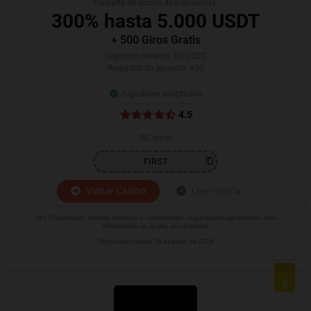
Paquete de bonos de bienvenida:
300% hasta 5.000 USDT
+ 500 Giros Gratis
Depósito mínimo: 50 USDT
Requisito de apuesta: x50
Jugadores aceptados
4.5
T&C aplican
FIRST
Visitar Casino
18+ | Publicidad | Aplican términos y condiciones. Jugá responsablemente. Más
información en el sitio del operador.
Oferta verificada el 26 de junio de 2026
7