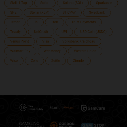
Skrill 1-Tap
Sofort
Solana (SOL)
Sparkasse
SPE
Stellar (XLM)
STICPAY
Swedbank
Tether
Tia
Tron
Trust Payments
Trustly
UniCredit
UPI
USD Coin (USDC)
Venus Point
Visa
Volksbank Kraichgau
Walmart Pay
WebMoney
Western Union
Wise
Zelle
Zettle
Zimpler