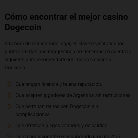
Cómo encontrar el mejor casino
Dogecoin
A la hora de elegir dónde jugar, es clave revisar algunos
puntos. En CasinosdeArgentina.com tenemos en cuenta lo
siguiente para recomendarte los mejores casinos
Dogecoin:
Que tengan licencia y buena reputación.
Que acepten jugadores de Argentina sin restricciones.
Que permitan retiros con Dogecoin sin
complicaciones.
Que ofrezcan juegos variados y de calidad.
Que tengan soporte en español, idealmente 24/7.