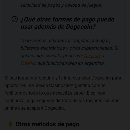
velocidad de pagos y calidad de juegos.
¿Qué otras formas de pago puedo
usar además de Dogecoin?
Tenés varias alternativas: tarjetas prepagas,
billeteras electrónicas y otras criptomonedas. Si
querés algo sencillo, podés ver
Neosurf
o
Euteller
, que funcionan bien en Argentina.
Si sos jugador argentino y te interesa usar Dogecoin para
apostar online, desde CasinosdeArgentina.com te
facilitamos todo lo que necesitás saber. Elegí con
confianza, jugá seguro y disfrutá de los mejores casinos
online que aceptan Dogecoin.
Otros métodos de pago