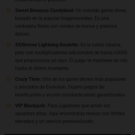
Sweet Bonanza Candyland:
Un colorido game show,
basado en la popular tragamonedas. Es una
verdadera fiesta con rondas de bonos y premios
dulces.
XXXtreme Lightning Roulette:
Es la ruleta clásica,
pero con multiplicadores adicionales de hasta x2000
que proporciona un rayo. El juego te mantiene en vilo
hasta el último momento.
Crazy Time:
Uno de los game shows más populares
y alocados de Evolution. Cuatro juegos de
bonificación y acción constante están garantizados.
VIP Blackjack:
Para jugadores que aman las
apuestas altas. Aquí encontrarás mesas con límites
elevados y un servicio personalizado.