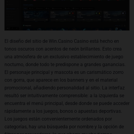
El diseño del sitio de Win.Casino Casino está hecho en
tonos oscuros con acentos de neón brillantes. Esto crea
una atmósfera de un exclusivo establecimiento de juego
nocturno, donde todo te predispone a grandes ganancias.
El personaje principal y mascota es un carismático zorro
con gorra, que aparece en los banners y en el material
promocional, añadiendo personalidad al sitio. La interfaz
resultó ser intuitivamente comprensible: a la izquierda se
encuentra el menú principal, desde donde se puede acceder
rápidamente a los juegos, bonos o apuestas deportivas.
Los juegos están convenientemente ordenados por
categorías, hay una búsqueda por nombre y la opción de