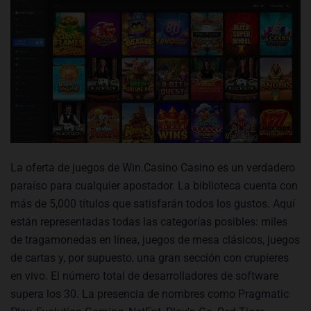
La oferta de juegos de Win.Casino Casino es un verdadero
paraíso para cualquier apostador. La biblioteca cuenta con
más de 5,000 títulos que satisfarán todos los gustos. Aquí
están representadas todas las categorías posibles: miles
de tragamonedas en línea, juegos de mesa clásicos, juegos
de cartas y, por supuesto, una gran sección con crupieres
en vivo. El número total de desarrolladores de software
supera los 30. La presencia de nombres como Pragmatic