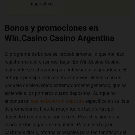
dispositivo.
Bonos y promociones en
Win.Casino Casino Argentina
El programa de bonos es, probablemente, lo que me hizo
registrarme acá en primer lugar. En Win.Casino Casino
realmente se esforzaron para interesar a los jugadores. El
enfoque principal está en atraer nuevos clientes con un
paquete de bienvenida extremadamente generoso, que se
extiende a los primeros cuatro depósitos. Aunque no
encontré un
casino bono sin deposito
específico en su lista
de promociones fijas, la magnitud de las ofertas por
depósito lo compensa con creces. Pero el casino no se
olvida de los jugadores regulares. Para ellos hay un
cashback diario, ofertas especiales para los fanáticos del