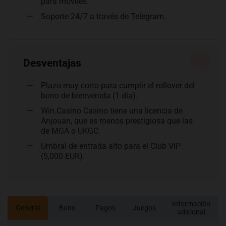
para móviles.
Soporte 24/7 a través de Telegram.
Desventajas
Plazo muy corto para cumplir el rollover del
bono de bienvenida (1 día).
Win.Casino Casino tiene una licencia de
Anjouan, que es menos prestigiosa que las
de MGA o UKGC.
Umbral de entrada alto para el Club VIP
(5,000 EUR).
Información
General
Bono
Pagos
Juegos
adicional