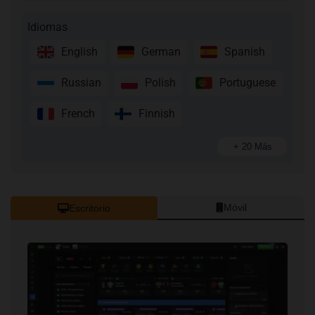
Idiomas
English
German
Spanish
Russian
Polish
Portuguese
French
Finnish
+ 20 Más
Móvil
Escritorio