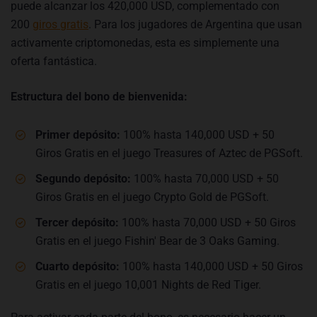
puede alcanzar los 420,000 USD, complementado con
200
giros gratis
. Para los jugadores de Argentina que usan
activamente criptomonedas, esta es simplemente una
oferta fantástica.
Estructura del bono de bienvenida:
Primer depósito:
100% hasta 140,000 USD + 50
Giros Gratis en el juego Treasures of Aztec de PGSoft.
Segundo depósito:
100% hasta 70,000 USD + 50
Giros Gratis en el juego Crypto Gold de PGSoft.
Tercer depósito:
100% hasta 70,000 USD + 50 Giros
Gratis en el juego Fishin' Bear de 3 Oaks Gaming.
Cuarto depósito:
100% hasta 140,000 USD + 50 Giros
Gratis en el juego 10,001 Nights de Red Tiger.