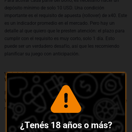
Para activar cada parte del bono, es necesario hacer un
depósito mínimo de solo 10 USD. Una condición
importante es el requisito de apuesta (rollover) de x40. Este
es un indicador promedio en el mercado. Pero hay un
detalle al que quiero que le presten atención: el plazo para
cumplir con el requisito es muy corto, solo 1 día. Esto
puede ser un verdadero desafío, así que les recomiendo
planificar su juego con anticipación.
Variedad de ofertas de bonos para jugadores regulares
Win.Casino Casino
Para aquellos que ya usaron el paquete de bienvenida,
Win.Casino Casino ofrece una serie de otros incentivos que
mantienen el interés en el juego.
¿Tenés 18 años o más?
Cashback diario del 20%:
Esta es mi promoción