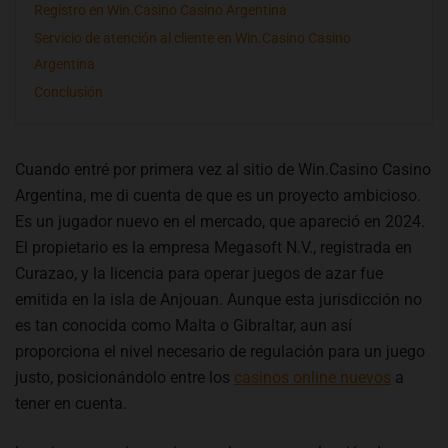
Registro en Win.Casino Casino Argentina
Servicio de atención al cliente en Win.Casino Casino
Argentina
Conclusión
Cuando entré por primera vez al sitio de Win.Casino Casino
Argentina, me di cuenta de que es un proyecto ambicioso.
Es un jugador nuevo en el mercado, que apareció en 2024.
El propietario es la empresa Megasoft N.V., registrada en
Curazao, y la licencia para operar juegos de azar fue
emitida en la isla de Anjouan. Aunque esta jurisdicción no
es tan conocida como Malta o Gibraltar, aun así
proporciona el nivel necesario de regulación para un juego
justo, posicionándolo entre los
casinos online nuevos
a
tener en cuenta.