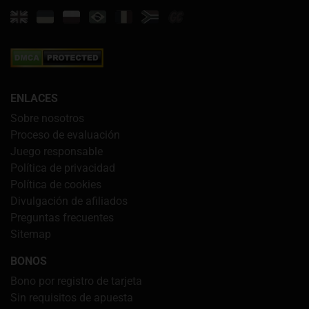
ENLACES
Sobre nosotros
Proceso de evaluación
Juego responsable
Política de privacidad
Política de cookies
Divulgación de afiliados
Preguntas frecuentes
Sitemap
BONOS
Bono por registro de tarjeta
Sin requisitos de apuesta