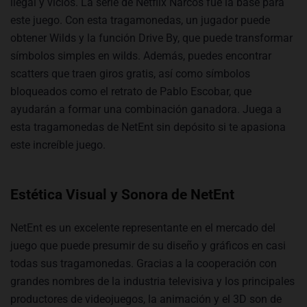
ilegal y vicios. La serie de Netflix Narcos fue la base para
este juego. Con esta tragamonedas, un jugador puede
obtener Wilds y la función Drive By, que puede transformar
símbolos simples en wilds. Además, puedes encontrar
scatters que traen giros gratis, así como símbolos
bloqueados como el retrato de Pablo Escobar, que
ayudarán a formar una combinación ganadora. Juega a
esta tragamonedas de NetEnt sin depósito si te apasiona
este increíble juego.
Estética Visual y Sonora de NetEnt
NetEnt es un excelente representante en el mercado del
juego que puede presumir de su diseño y gráficos en casi
todas sus tragamonedas. Gracias a la cooperación con
grandes nombres de la industria televisiva y los principales
productores de videojuegos, la animación y el 3D son de