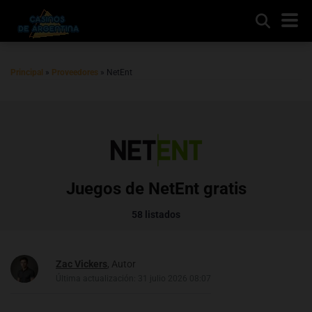
Principal
»
Proveedores
»
NetEnt
Juegos de NetEnt gratis
58 listados
Zac Vickers
, Autor
Última actualización: 31 julio 2026 08:07