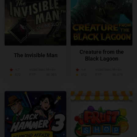
Creature from the
The Invisible Man
Black Lagoon
4.7
Volatilidad:
Media
4.4
Volatilidad:
Media
872
RTP:
96.30%
912
RTP:
96.47%