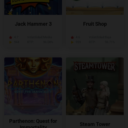
Jack Hammer 3
Fruit Shop
4.7
Volatilidad:
Media
4.6
Volatilidad:
Baja
944
RTP:
96.08%
959
RTP:
96.71%
Parthenon: Quest for
Steam Tower
Immortality