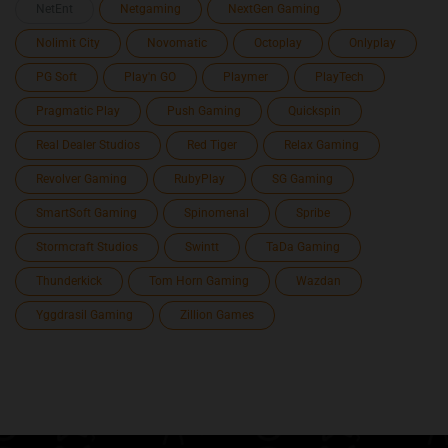
NetEnt
Netgaming
NextGen Gaming
Nolimit City
Novomatic
Octoplay
Onlyplay
PG Soft
Play'n GO
Playmer
PlayTech
Pragmatic Play
Push Gaming
Quickspin
Real Dealer Studios
Red Tiger
Relax Gaming
Revolver Gaming
RubyPlay
SG Gaming
SmartSoft Gaming
Spinomenal
Spribe
Stormcraft Studios
Swintt
TaDa Gaming
Thunderkick
Tom Horn Gaming
Wazdan
Yggdrasil Gaming
Zillion Games