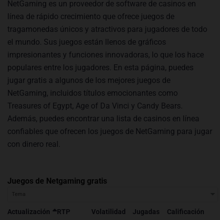
NetGaming es un proveedor de software de casinos en
línea de rápido crecimiento que ofrece juegos de
tragamonedas únicos y atractivos para jugadores de todo
el mundo. Sus juegos están llenos de gráficos
impresionantes y funciones innovadoras, lo que los hace
populares entre los jugadores. En esta página, puedes
jugar gratis a algunos de los mejores juegos de
NetGaming, incluidos títulos emocionantes como
Treasures of Egypt, Age of Da Vinci y Candy Bears.
Además, puedes encontrar una lista de casinos en línea
confiables que ofrecen los juegos de NetGaming para jugar
con dinero real.
Juegos de Netgaming gratis
Tema
Actualización
RTP
Volatilidad
Jugadas
Calificación