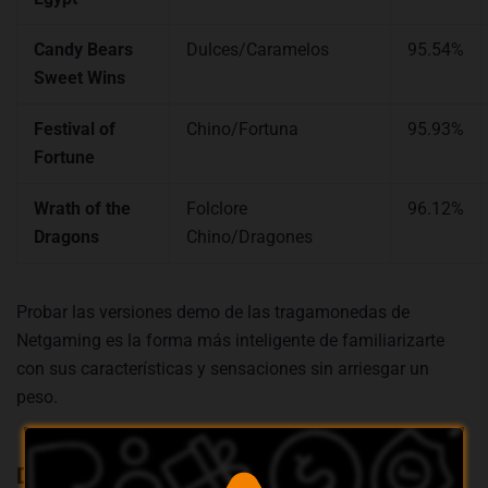
Candy Bears
Dulces/Caramelos
95.54%
Sweet Wins
Festival of
Chino/Fortuna
95.93%
Fortune
Wrath of the
Folclore
96.12%
Dragons
Chino/Dragones
Probar las versiones demo de las tragamonedas de
Netgaming es la forma más inteligente de familiarizarte
con sus características y sensaciones sin arriesgar un
peso.
Dónde Jugar a las Tragamonedas de