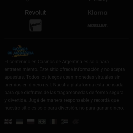
El contenido en Casinos de Argentina es solo para
entretenimiento. Este sitio ofrece información y no acepta
apuestas. Todos los juegos usan monedas virtuales sin
premios en dinero real. Nuestra plataforma está pensada
para que disfrutes de las tragamonedas de forma segura
y divertida. Jugá de manera responsable y recordá que
nuestro sitio es solo para diversión, no para ganar dinero.