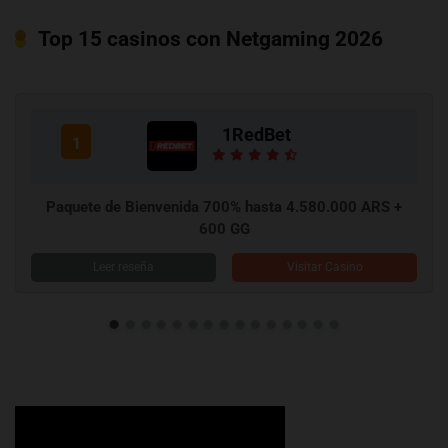
Top 15 casinos con Netgaming 2026
1RedBet
1
Paquete de Bienvenida 700% hasta 4.580.000 ARS +
600 GG
Visitar Casino