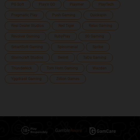
PG Soft
Play'n GO
Playmer
PlayTech
Pragmatic Play
Push Gaming
Quickspin
Real Dealer Studios
Red Tiger
Relax Gaming
Revolver Gaming
RubyPlay
SG Gaming
SmartSoft Gaming
Spinomenal
Spribe
Stormcraft Studios
Swintt
TaDa Gaming
Thunderkick
Tom Horn Gaming
Wazdan
Yggdrasil Gaming
Zillion Games