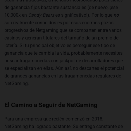
de ganancia fijos bastante sustanciales (de nuevo, ¡ese
10,000x en
Candy Bears
es significativo!). Por lo que
no
son realmente conocidos es por esos enormes pozos
progresivos de Netgaming que se comparten entre varios
casinos y generan titulares del tamaño de un premio de
lotería. Si tu principal objetivo es perseguir ese tipo de
ganancia que te cambia la vida, probablemente necesites
buscar tragamonedas con jackpot de desarrolladores que
se especializan en ellas. Aún así, no descartes el potencial
de grandes ganancias en las tragamonedas regulares de
NetGaming.
El Camino a Seguir de NetGaming
Para una empresa que recién comenzó en 2018,
NetGaming ha logrado bastante. Su entrega constante de