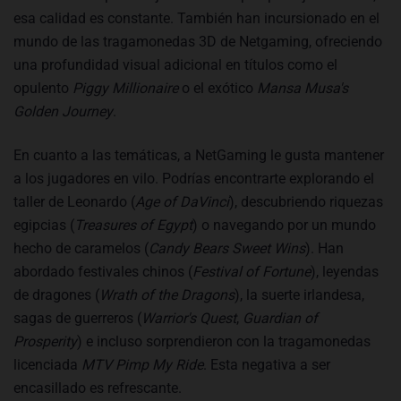
esa calidad es constante. También han incursionado en el
mundo de las tragamonedas 3D de Netgaming, ofreciendo
una profundidad visual adicional en títulos como el
opulento
Piggy Millionaire
o el exótico
Mansa Musa's
Golden Journey
.
En cuanto a las temáticas, a NetGaming le gusta mantener
a los jugadores en vilo. Podrías encontrarte explorando el
taller de Leonardo (
Age of DaVinci
), descubriendo riquezas
egipcias (
Treasures of Egypt
) o navegando por un mundo
hecho de caramelos (
Candy Bears Sweet Wins
). Han
abordado festivales chinos (
Festival of Fortune
), leyendas
de dragones (
Wrath of the Dragons
), la suerte irlandesa,
sagas de guerreros (
Warrior's Quest
,
Guardian of
Prosperity
) e incluso sorprendieron con la tragamonedas
licenciada
MTV Pimp My Ride
. Esta negativa a ser
encasillado es refrescante.