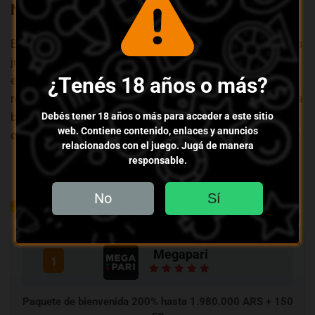
NetGaming por Dinero Real
Bueno, ¿listo para dejar las rondas de práctica y jugar a los
juegos de Netgaming por plata? Elegir el casino adecuado
¿Tenés 18 años o más?
es importante. Querés casinos Netgaming de buena
reputación y amigables con el jugador. A continuación, una
breve lista de sitios online bien considerados donde podés
Debés tener 18 años o más para acceder a este sitio
web. Contiene contenido, enlaces y anuncios
encontrar sus juegos:
relacionados con el juego. Jugá de manera
responsable.
No
Sí
Los 3 mejores casinos con NetGaming
Megapari
1
Paquete de bienvenida 200% hasta 1.980.000 ARS + 150