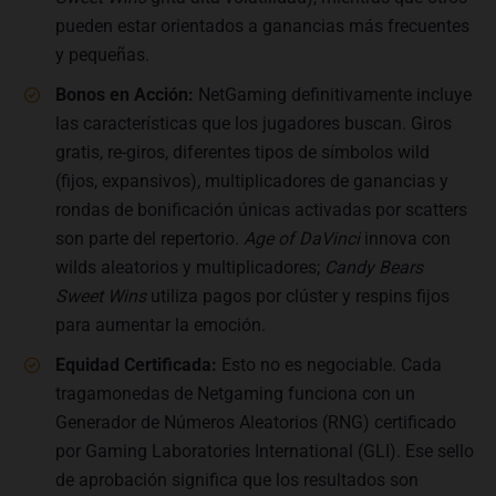
pueden estar orientados a ganancias más frecuentes
y pequeñas.
Bonos en Acción:
NetGaming definitivamente incluye
las características que los jugadores buscan. Giros
gratis, re-giros, diferentes tipos de símbolos wild
(fijos, expansivos), multiplicadores de ganancias y
rondas de bonificación únicas activadas por scatters
son parte del repertorio.
Age of DaVinci
innova con
wilds aleatorios y multiplicadores;
Candy Bears
Sweet Wins
utiliza pagos por clúster y respins fijos
para aumentar la emoción.
Equidad Certificada:
Esto no es negociable. Cada
tragamonedas de Netgaming funciona con un
Generador de Números Aleatorios (RNG) certificado
por Gaming Laboratories International (GLI). Ese sello
de aprobación significa que los resultados son