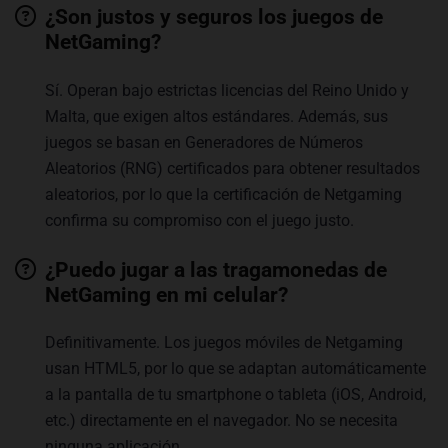
¿Son justos y seguros los juegos de
NetGaming?
Sí. Operan bajo estrictas licencias del Reino Unido y
Malta, que exigen altos estándares. Además, sus
juegos se basan en Generadores de Números
Aleatorios (RNG) certificados para obtener resultados
aleatorios, por lo que la certificación de Netgaming
confirma su compromiso con el juego justo.
¿Puedo jugar a las tragamonedas de
NetGaming en mi celular?
Definitivamente. Los juegos móviles de Netgaming
usan HTML5, por lo que se adaptan automáticamente
a la pantalla de tu smartphone o tableta (iOS, Android,
etc.) directamente en el navegador. No se necesita
ninguna aplicación.