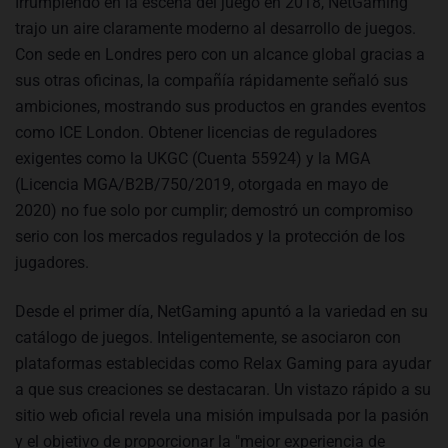
Irrumpiendo en la escena del juego en 2018, NetGaming
trajo un aire claramente moderno al desarrollo de juegos.
Con sede en Londres pero con un alcance global gracias a
sus otras oficinas, la compañía rápidamente señaló sus
ambiciones, mostrando sus productos en grandes eventos
como ICE London. Obtener licencias de reguladores
exigentes como la UKGC (Cuenta 55924) y la MGA
(Licencia MGA/B2B/750/2019, otorgada en mayo de
2020) no fue solo por cumplir; demostró un compromiso
serio con los mercados regulados y la protección de los
jugadores.
Desde el primer día, NetGaming apuntó a la variedad en su
catálogo de juegos. Inteligentemente, se asociaron con
plataformas establecidas como Relax Gaming para ayudar
a que sus creaciones se destacaran. Un vistazo rápido a su
sitio web oficial revela una misión impulsada por la pasión
y el objetivo de proporcionar la "mejor experiencia de