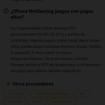
¿Ofrece NetGaming juegos con pagos
altos?
Sus tragamonedas tienen diversos RTP
(principalmente 95.45%-96.51%) y perfiles de
volatilidad. Algunos juegos, como
Candy Bears Sweet
Wins
, pueden pagar múltiplos enormes (¡hasta 10,000x
la apuesta!), lo que sugiere un mayor
riesgo/recompensa. Otros son menos volátiles.
Siempre verificá el RTP de Netgaming y la información
del juego para obtener detalles específicos.
Otros proveedores
1x2 Gaming
3 Oaks Gaming (Booongo)
AGS
Ainsworth
Amatic
Amusnet (EGT)