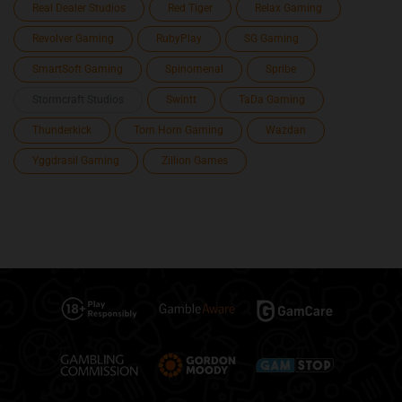
Real Dealer Studios
Red Tiger
Relax Gaming
Revolver Gaming
RubyPlay
SG Gaming
SmartSoft Gaming
Spinomenal
Spribe
Stormcraft Studios
Swintt
TaDa Gaming
Thunderkick
Tom Horn Gaming
Wazdan
Yggdrasil Gaming
Zillion Games