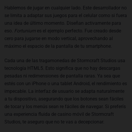
Hablemos de jugar en cualquier lado. Este desarrollador no
se limita a adaptar sus juegos para el celular como si fuera
una idea de último momento. Diseñan activamente para
eso.
Fortunium
es el ejemplo perfecto. Fue creado desde
cero para jugarse en modo vertical, aprovechando al
máximo el espacio de la pantalla de tu smartphone.
Cada una de las tragamonedas de Stormcraft Studios usa
tecnología HTML5. Esto significa que no hay descargas
pesadas ni redimensiones de pantalla raras. Ya sea que
estés con un iPhone o una tablet Android, el rendimiento es
impecable. La interfaz de usuario se adapta naturalmente
a tu dispositivo, asegurando que los botones sean fáciles
de tocar y los menús sean re fáciles de navegar. Si preferís
una experiencia fluida de casino móvil de Stormcraft
Studios, te aseguro que no te vas a decepcionar.