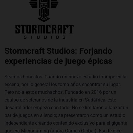
Stormcraft Studios: Forjando
experiencias de juego épicas
Seamos honestos. Cuando un nuevo estudio irrumpe en la
escena, por lo general les toma años encontrar su lugar.
Pero no a estos muchachos. Fundado en 2016 por un
equipo de veteranos de la industria en Sudáfrica, este
desarrollador empezó con todo. No se limitaron a lanzar un
par de juegos en silencio; se presentaron como un estudio
independiente creando contenido exclusivo para el gigante
que era Microgaming (ahora Games Global). Eso te dice