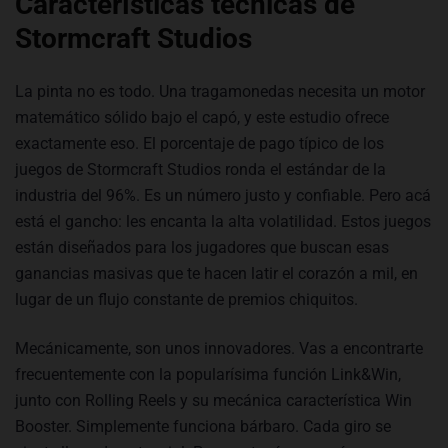
Características técnicas de
Stormcraft Studios
La pinta no es todo. Una tragamonedas necesita un motor
matemático sólido bajo el capó, y este estudio ofrece
exactamente eso. El porcentaje de pago típico de los
juegos de Stormcraft Studios ronda el estándar de la
industria del 96%. Es un número justo y confiable. Pero acá
está el gancho: les encanta la alta volatilidad. Estos juegos
están diseñados para los jugadores que buscan esas
ganancias masivas que te hacen latir el corazón a mil, en
lugar de un flujo constante de premios chiquitos.
Mecánicamente, son unos innovadores. Vas a encontrarte
frecuentemente con la popularísima función Link&Win,
junto con Rolling Reels y su mecánica característica Win
Booster. Simplemente funciona bárbaro. Cada giro se