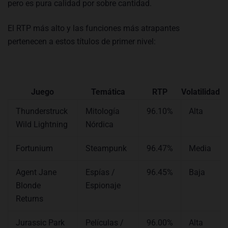
pero es pura calidad por sobre cantidad.
El RTP más alto y las funciones más atrapantes
pertenecen a estos títulos de primer nivel:
Juego
Temática
RTP
Volatilidad
Thunderstruck
Mitología
96.10%
Alta
Wild Lightning
Nórdica
Fortunium
Steampunk
96.47%
Media
Agent Jane
Espías /
96.45%
Baja
Blonde
Espionaje
Returns
Jurassic Park
Películas /
96.00%
Alta