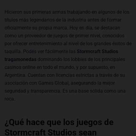
Hicieron sus primeras armas trabajando en algunos de los
títulos más legendarios de la industria antes de formar
oficialmente su propia marca. Hoy en día, se destacan
como un proveedor de juegos de primer nivel, conocidos
por ofrecer entretenimiento al nivel de los grandes éxitos de
taquilla. Podés ver fácilmente las
Stormcraft Studios
tragamonedas
dominando los lobbies de los principales
casinos online en todo el mundo, y por supuesto, en
Argentina. Cuentan con licencias estrictas a través de su
asociación con Games Global, asegurando la mejor
seguridad y transparencia. Es una base sólida como una
roca.
¿Qué hace que los juegos de
Stormcraft Studios sean