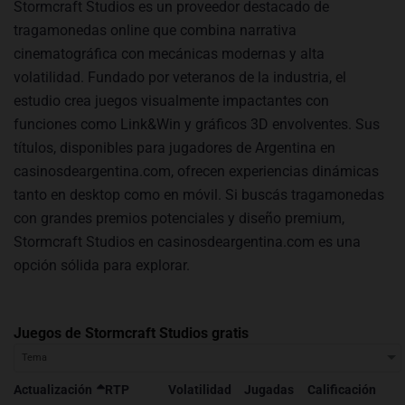
Stormcraft Studios es un proveedor destacado de
tragamonedas online que combina narrativa
cinematográfica con mecánicas modernas y alta
volatilidad. Fundado por veteranos de la industria, el
estudio crea juegos visualmente impactantes con
funciones como Link&Win y gráficos 3D envolventes. Sus
títulos, disponibles para jugadores de Argentina en
casinosdeargentina.com, ofrecen experiencias dinámicas
tanto en desktop como en móvil. Si buscás tragamonedas
con grandes premios potenciales y diseño premium,
Stormcraft Studios en casinosdeargentina.com es una
opción sólida para explorar.
Juegos de Stormcraft Studios gratis
Tema
Actualización
RTP
Volatilidad
Jugadas
Calificación