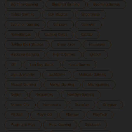
Big Time Gaming
Blueprint Gaming
Booming Games
Caleta Gaming
ELK Studios
Endorphina
Evolution Gaming
Galaxsys
GameArt
GameBurger
Gaming Corps
Gamzix
Golden Rock Studios
Green Jade
Habanero
Hacksaw Gaming
High 5 Games
Igrosoft
IGT
Iron Dog Studio
Koala Games
Light & Wonder
LuckSome
Mancala Gaming
Mascot Gaming
Merkur Gaming
Microgaming
NetEnt
Netgaming
NextGen Gaming
Nolimit City
Novomatic
Octoplay
Onlyplay
PG Soft
Play'n GO
Playmer
PlayTech
Pragmatic Play
Push Gaming
Quickspin