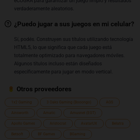
eCOGRA para garantizar un juego limpio y resultados
verdaderamente aleatorios.
¿Puedo jugar a sus juegos en mi celular?
Sí, podés. Construyen sus títulos utilizando tecnología
HTML5, lo que significa que cada juego está
totalmente optimizado para navegadores móviles.
Algunos títulos incluso están diseñados
específicamente para jugar en modo vertical.
Otros proveedores
1x2 Gaming
3 Oaks Gaming (Booongo)
AGS
Ainsworth
Amatic
Amusnet (EGT)
Apollo Games
Aristocrat
AvatarUX
Belatra
Betsoft
BF Games
BGaming