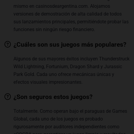
mismo en casinosdeargentina.com. Alojamos
versiones de demostración de alta calidad de todos
sus lanzamientos principales, permitiéndote probar las
funciones sin ningún riesgo financiero.
¿Cuáles son sus juegos más populares?
Algunos de sus mayores éxitos incluyen Thunderstruck
Wild Lightning, Fortunium, Dragon Shard y Jurassic
Park Gold. Cada uno ofrece mecánicas únicas y
efectos visuales impresionantes.
¿Son seguros estos juegos?
Totalmente. Como operan bajo el paraguas de Games
Global, cada uno de los juegos es probado
rigurosamente por auditores independientes como