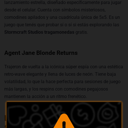
lanzamiento estrella, diseñado específicamente para jugar
desde el celular. Cuenta con símbolos misteriosos,
comodines apilados y una cuadrícula única de 5x5. Es un
juego que tenés que probar sí o sí si estás explorando las
Stormcraft Studios tragamonedas
gratis.
Agent Jane Blonde Returns
Trajeron de vuelta a la icónica súper espía con una estética
retro-wave elegante y llena de luces de neón. Tiene baja
volatilidad, lo que la hace perfecta para sesiones de juego
más largas, y los respins con comodines pegajosos
mantienen la acción a un ritmo frenético.
Los mejores casinos con
Stormcraft Studios