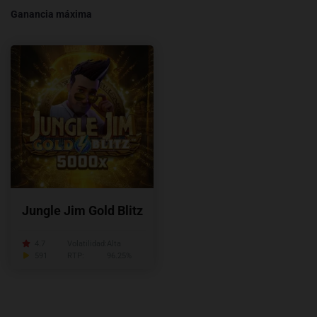
Ganancia máxima
Jungle Jim Gold Blitz
4.7
Volatilidad:
Alta
591
RTP:
96.25%