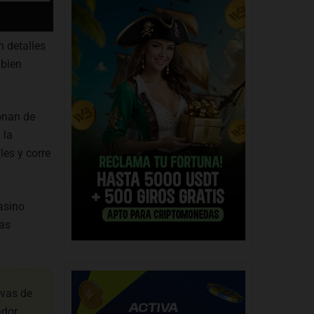
n detalles
 bien
onan de
 la
es y corre
Casino
mas
ivas de
ador