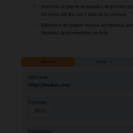
Atención al cliente en español disponible la
24 horas del día, los 7 días de la semana.
Biblioteca de juegos masiva alimentada por
decenas de proveedores de élite.
General
Bono
Sitio web
https://melbet.com/
Fundado
2012
Propietario