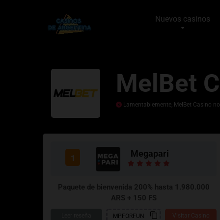
Nuevos casinos
MelBet C
Lamentablemente, MelBet Casino no 
Megapari
1
Paquete de bienvenida 200% hasta 1.980.000
ARS + 150 FS
Visitar Casino
MPFORFUN