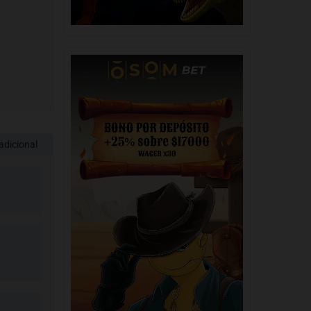
adicional