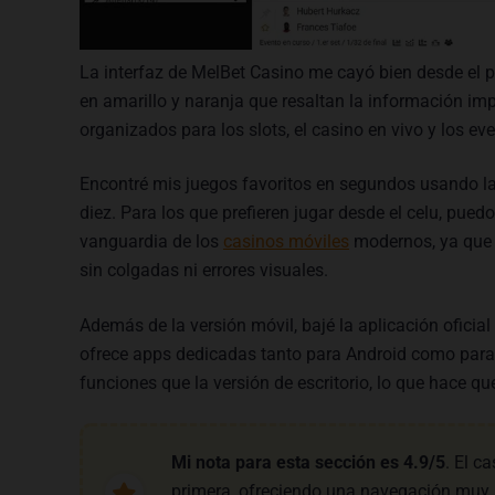
La interfaz de MelBet Casino me cayó bien desde el pr
en amarillo y naranja que resaltan la información imp
organizados para los slots, el casino en vivo y los ev
Encontré mis juegos favoritos en segundos usando la 
diez. Para los que prefieren jugar desde el celu, pued
vanguardia de los
casinos móviles
modernos, ya que 
sin colgadas ni errores visuales.
Además de la versión móvil, bajé la aplicación oficial
ofrece apps dedicadas tanto para Android como para 
funciones que la versión de escritorio, lo que hace qu
Mi nota para esta sección es 4.9/5
. El c
primera, ofreciendo una navegación muy in