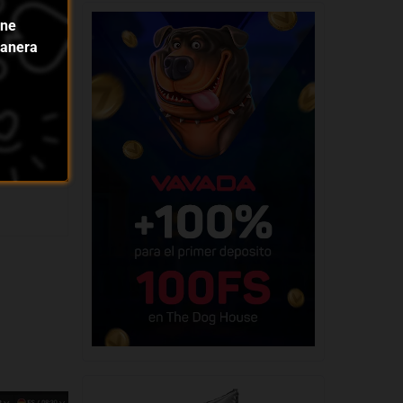
ene
manera
ina
ina
Argentina