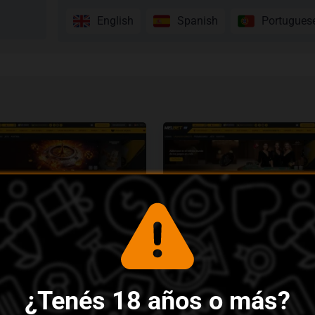
English
Spanish
Portugues
o Argentina
¿Tenés 18 años o más?