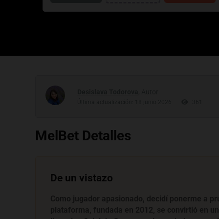
Desislava Todorova
, Autor
Última actualización: 18 junio 2026
361
MelBet Detalles
De un vistazo
Como jugador apasionado, decidí ponerme a pru
plataforma, fundada en 2012, se convirtió en u