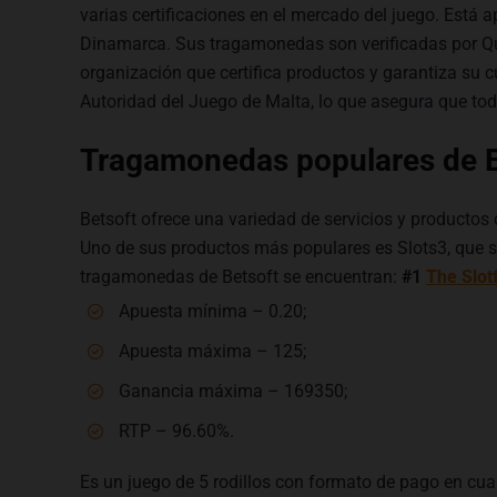
varias certificaciones en el mercado del juego. Está
Dinamarca. Sus tragamonedas son verificadas por Qui
organización que certifica productos y garantiza su c
Autoridad del Juego de Malta, lo que asegura que tod
Tragamonedas populares de B
Betsoft ofrece una variedad de servicios y productos q
Uno de sus productos más populares es Slots3, que s
tragamonedas de Betsoft se encuentran:
#1
The Slot
Apuesta mínima – 0.20;
Apuesta máxima – 125;
Ganancia máxima – 169350;
RTP – 96.60%.
Es un juego de 5 rodillos con formato de pago en cualq