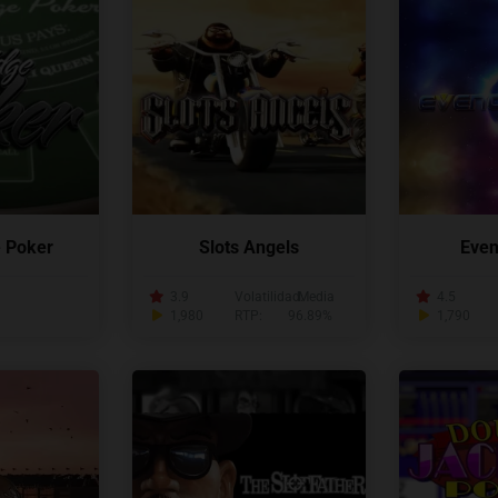
e Poker
Slots Angels
Even
3.9
Volatilidad:
Media
4.5
1,980
RTP:
96.89%
1,790