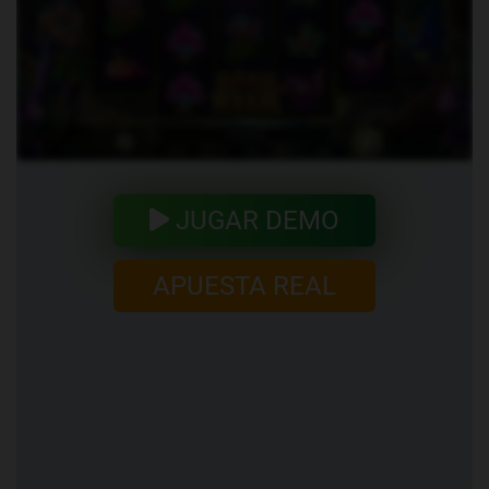
JUGAR DEMO
APUESTA REAL