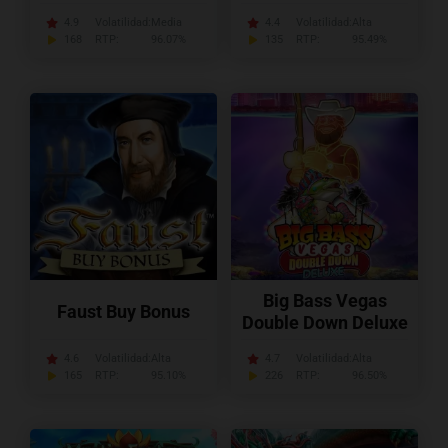
4.9
Volatilidad:
Media
4.4
Volatilidad:
Alta
168
RTP:
96.07%
135
RTP:
95.49%
Big Bass Vegas
Faust Buy Bonus
Double Down Deluxe
4.6
Volatilidad:
Alta
4.7
Volatilidad:
Alta
165
RTP:
95.10%
226
RTP:
96.50%