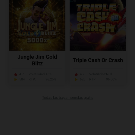
Jungle Jim Gold
Triple Cash Or Crash
Blitz
4.7
Volatilidad:
Alta
4.7
Volatilidad:
Null
584
RTP:
96.25%
628
RTP:
96.00%
Todas las tragamonedas gratis