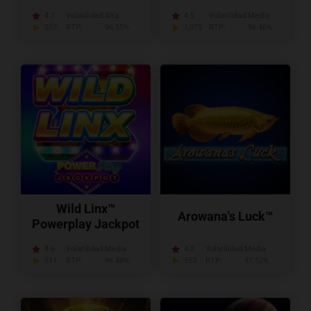
4.7
Volatilidad:
Alta
4.5
Volatilidad:
Media
537
RTP:
96.55%
1,075
RTP:
96.46%
Wild Linx™
Arowana's Luck™
Powerplay Jackpot
4.6
Volatilidad:
Media
4.8
Volatilidad:
Media
511
RTP:
96.48%
553
RTP:
97.52%