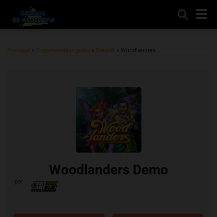
Principal
»
Tragamonedas gratis
»
Betsoft
»
Woodlanders
Woodlanders Demo
por