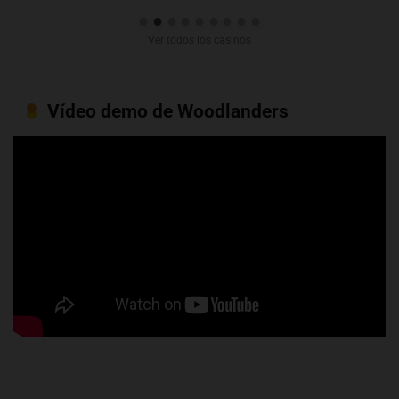
Ver todos los casinos
Vídeo demo de Woodlanders