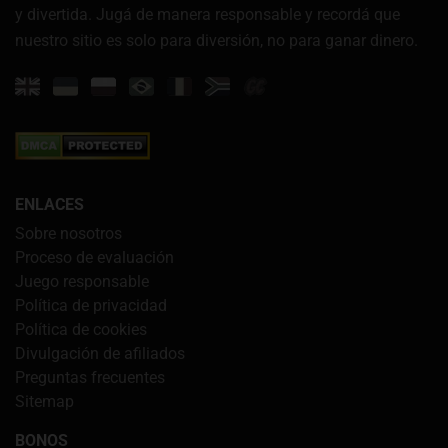
y divertida. Jugá de manera responsable y recordá que
nuestro sitio es solo para diversión, no para ganar dinero.
ENLACES
Sobre nosotros
Proceso de evaluación
Juego responsable
Política de privacidad
Política de cookies
Divulgación de afiliados
Preguntas frecuentes
Sitemap
BONOS