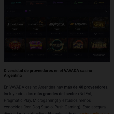
Diversidad de proveedores en el
VAVADA
casino
Argentina
En VAVADA casino Argentina hay
más de 40 proveedores
,
incluyendo a los
más grandes del sector
(NetEnt,
Pragmatic Play, Microgaming) y estudios menos
conocidos (Iron Dog Studio, Push Gaming). Esto asegura
diversidad, un atractivo diferente al de un
casino online sin