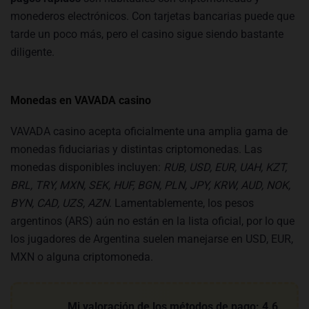
monederos electrónicos. Con tarjetas bancarias puede que
tarde un poco más, pero el casino sigue siendo bastante
diligente.
Monedas en VAVADA casino
VAVADA casino acepta oficialmente una amplia gama de
monedas fiduciarias y distintas criptomonedas. Las
monedas disponibles incluyen:
RUB, USD, EUR, UAH, KZT,
BRL, TRY, MXN, SEK, HUF, BGN, PLN, JPY, KRW, AUD, NOK,
BYN, CAD, UZS, AZN
. Lamentablemente, los pesos
argentinos (ARS) aún no están en la lista oficial, por lo que
los jugadores de Argentina suelen manejarse en USD, EUR,
MXN o alguna criptomoneda.
Mi valoración de los métodos de pago: 4.6