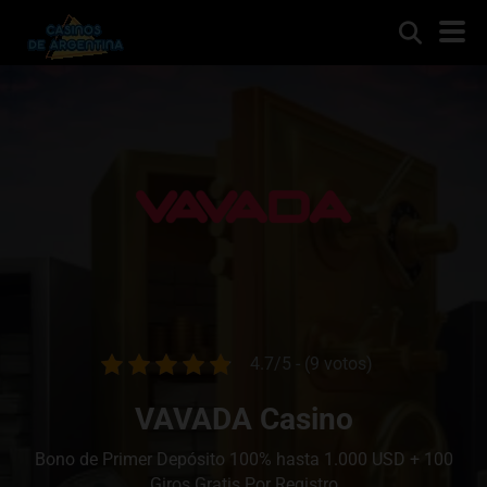
4.7/5 - (9 votos)
VAVADA Casino
Bono de Primer Depósito 100% hasta 1.000 USD + 100
Giros Gratis Por Registro