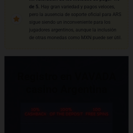
de 5.
Hay gran variedad y pagos veloces,
pero la ausencia de soporte oficial para ARS
sigue siendo un inconveniente para los
jugadores argentinos, aunque la inclusión
de otras monedas como MXN puede ser útil.
Registro en VAVADA
casino Argentina