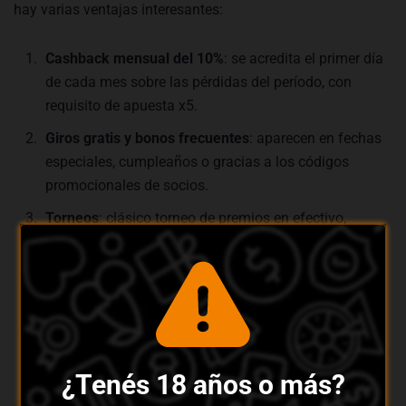
hay varias ventajas interesantes:
Cashback mensual del 10%
: se acredita el primer día
de cada mes sobre las pérdidas del período, con
requisito de apuesta x5.
Giros gratis y bonos frecuentes
: aparecen en fechas
especiales, cumpleaños o gracias a los códigos
promocionales de socios.
Torneos
: clásico torneo de premios en efectivo,
torneo X, sorteos de giros gratis y competencias
especiales como “Skru Balans”. Quienes ganan
reciben premios o bonos adicionales.
Ofertas especiales para jugadores de Argentina
: en
ocasiones el casino publica códigos promocionales
en redes locales.
¿Tenés 18 años o más?