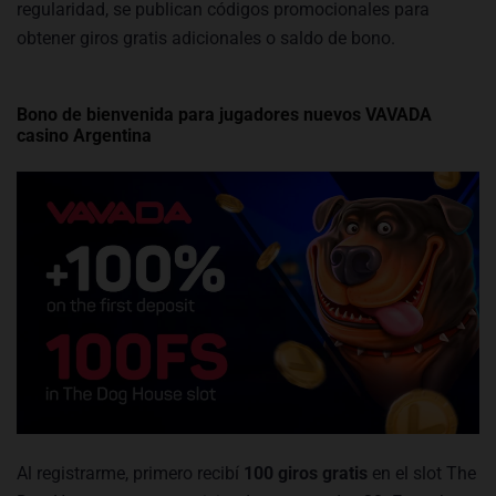
regularidad, se publican códigos promocionales para
obtener giros gratis adicionales o saldo de bono.
Bono de bienvenida para jugadores nuevos VAVADA
casino Argentina
Al registrarme, primero recibí
100 giros gratis
en el slot The