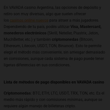
En VAVADA casino Argentina, las opciones de depósito y
retiro son muy diversas, algo que suelen ofrecer
los
casinos online nuevos
para atraer a más jugadores.
Dependiendo de tu país, podés utilizar
Visa, Mastercard,
monederos electrónicos
(Skrill, Neteller, Piastrix, Jeton,
MuchBetter, etc.) y también
criptomonedas
(Bitcoin,
Ethereum, Litecoin, USDT, TON, Binance). Esto te permite
elegir el método más conveniente, sin arriesgar demasiado
en comisiones, aunque cada sistema de pago puede tener
ligeras diferencias en sus condiciones.
Lista de métodos de pago disponibles en VAVADA casino
Criptomonedas
: BTC, ETH, LTC, USDT, TRX, TON, etc. Es el
medio más rápido y con comisiones mínimas, aunque se
requiere algún manejo de billeteras cripto.