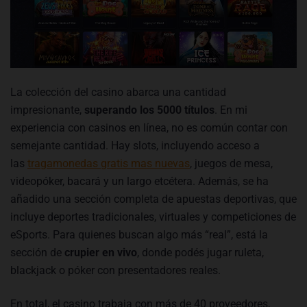
La colección del casino abarca una cantidad
impresionante,
superando los 5000 títulos
. En mi
experiencia con casinos en línea, no es común contar con
semejante cantidad. Hay slots, incluyendo acceso a
las
tragamonedas gratis mas nuevas
, juegos de mesa,
videopóker, bacará y un largo etcétera. Además, se ha
añadido una sección completa de apuestas deportivas, que
incluye deportes tradicionales, virtuales y competiciones de
eSports. Para quienes buscan algo más “real”, está la
sección de
crupier en vivo
, donde podés jugar ruleta,
blackjack o póker con presentadores reales.
En total, el casino trabaja con más de 40 proveedores,