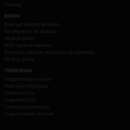
Sitemap
BONOS
Bono por registro de tarjeta
Sin requisitos de apuesta
30 giros gratis
300% bono de depósito
Bonos sin depósito en casinos de Argentina
50 giros gratis
TENDENCIAS
Tragamonedas nuevas
Slots que más pagan
Casino en vivo
Pragmatic Play
Casinos con AstroPay
Tragamonedas clásicas