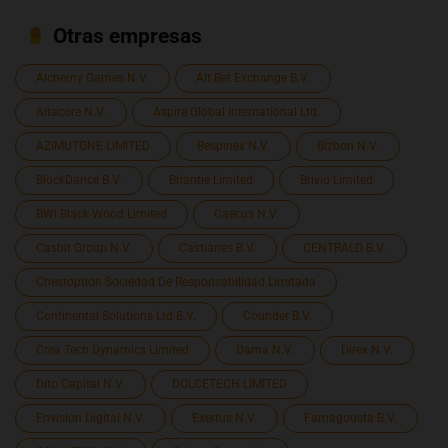
Otras empresas
Alchemy Games N.V.
Alt.Bet Exchange B.V.
Altacore N.V.
Aspire Global International Ltd.
AZIMUTONE LIMITED
Bespinex N.V.
Bizbon N.V.
BlockDance B.V.
Briantie Limited
Brivio Limited
BWI Black-Wood Limited
Caecus N.V.
Casbit Group N.V.
Castianes B.V.
CENTRALD B.V.
Chestoption Sociedad De Responsabilidad Limitada
Continental Solutions Ltd B.V.
Counder B.V.
Crea Tech Dynamics Limited
Dama N.V.
Direx N.V.
Dito Capital N.V.
DOLCETECH LIMITED
Envision Digital N.V.
Exertus N.V.
Famagousta B.V.