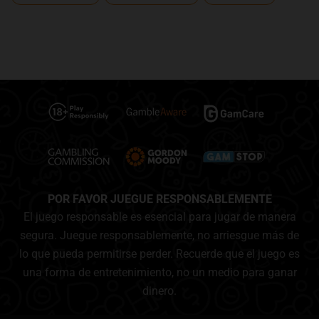
POR FAVOR JUEGUE RESPONSABLEMENTE
El juego responsable es esencial para jugar de manera
segura. Juegue responsablemente, no arriesgue más de
lo que pueda permitirse perder. Recuerde que el juego es
una forma de entretenimiento, no un medio para ganar
dinero.