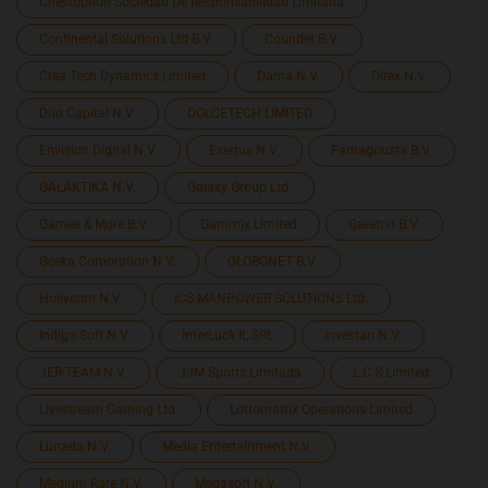
Chestoption Sociedad De Responsabilidad Limitada
Continental Solutions Ltd B.V.
Counder B.V.
Crea Tech Dynamics Limited
Dama N.V.
Direx N.V.
Dito Capital N.V.
DOLCETECH LIMITED
Envision Digital N.V.
Exertus N.V.
Famagousta B.V.
GALAKTIKA N.V.
Galaxy Group Ltd.
Games & More B.V.
Gammix Limited
Gareton B.V.
Geeka Corporation N.V.
GLOBONET B.V.
Hollycorn N.V.
ICS MANPOWER SOLUTIONS Ltd.
Indigo Soft N.V.
InterLuck IL SRL
Investan N.V.
JER-TEAM N.V.
JJM Sports Limitada
L.C.S Limited
Livestream Gaming Ltd.
Lottomatrix Operations Limited
Lunada N.V.
Media Entertainment N.V.
Medium Rare N.V.
Megasoft N.V.