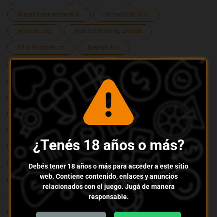
Mirage Corporation N.V.
Momus2006 N.V.
Moracon Ltd.
MultiSoft Gaming Limited
N1 Interactive Ltd.
NewEra B.V.
NextGen Development Labs Ltd
Novisoft N.V.
O.R.K N.V.
Ole Group International B.V.
OSOM Entertainment Group
Pelican Entertainment Ltd.
Playmer Ltd.
ProgressPlay Limited
ProMedia Limited
Rabidi N.V.
¿Tenés 18 años o más?
Ramtinar Techconsult Limited
Santeda International B.V.
SG International N.V.
SLOTS U.A.
Sprut Group B.V.
Debés tener 18 años o más para acceder a este sitio
web. Contiene contenido, enlaces y anuncios
StepX B.V.
Taktonum Group N.V.
relacionados con el juego. Jugá de manera
Techcore Holding B.V.
TechOptions Group B.V.
responsable.
TechSolutions (CY) Group Limited
TGI Entertainment N.V.