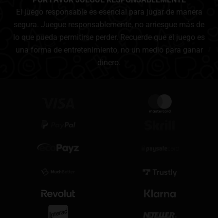
El juego responsable es esencial para jugar de manera
segura. Juegue responsablemente, no arriesgue más de
lo que pueda permitirse perder. Recuerde que el juego es
una forma de entretenimiento, no un medio para ganar
dinero.