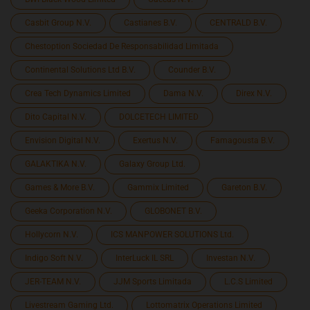
Casbit Group N.V.
Castianes B.V.
CENTRALD B.V.
Chestoption Sociedad De Responsabilidad Limitada
Continental Solutions Ltd B.V.
Counder B.V.
Crea Tech Dynamics Limited
Dama N.V.
Direx N.V.
Dito Capital N.V.
DOLCETECH LIMITED
Envision Digital N.V.
Exertus N.V.
Famagousta B.V.
GALAKTIKA N.V.
Galaxy Group Ltd.
Games & More B.V.
Gammix Limited
Gareton B.V.
Geeka Corporation N.V.
GLOBONET B.V.
Hollycorn N.V.
ICS MANPOWER SOLUTIONS Ltd.
Indigo Soft N.V.
InterLuck IL SRL
Investan N.V.
JER-TEAM N.V.
JJM Sports Limitada
L.C.S Limited
Livestream Gaming Ltd.
Lottomatrix Operations Limited