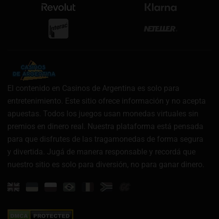
El contenido en Casinos de Argentina es solo para
entretenimiento. Este sitio ofrece información y no acepta
apuestas. Todos los juegos usan monedas virtuales sin
premios en dinero real. Nuestra plataforma está pensada
para que disfrutes de las tragamonedas de forma segura
y divertida. Jugá de manera responsable y recordá que
nuestro sitio es solo para diversión, no para ganar dinero.