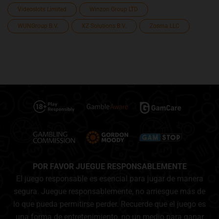
Videoslots Limited
Winzon Group LTD
WUNGroup B.V.
XZ Solutions B.V.
Zosma LLC
POR FAVOR JUEGUE RESPONSABLEMENTE
El juego responsable es esencial para jugar de manera
segura. Juegue responsablemente, no arriesgue más de
lo que pueda permitirse perder. Recuerde que el juego es
una forma de entretenimiento, no un medio para ganar