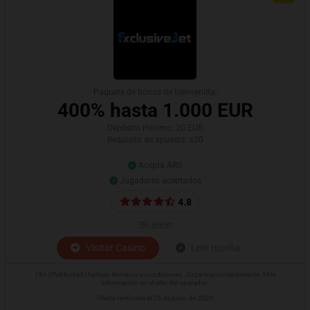
Paquete de bonos de bienvenida:
400% hasta 1.000 EUR
Depósito mínimo: 20 EUR
Requisito de apuesta: x30
Acepta ARS
Jugadores aceptados
4.8
T&C aplican
Visitar Casino
18+ | Publicidad | Aplican términos y condiciones. Jugá responsablemente. Más
información en el sitio del operador.
Oferta verificada el 26 de junio de 2026