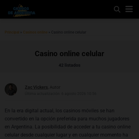
Principal
»
Casinos online
»
Casino online celular
Casino online celular
42 listados
Zac Vickers
, Autor
Última actualización: 6 agosto 2026 10:56
En la era digital actual, los casinos móviles se han
convertido en la opción preferida para muchos jugadores
en Argentina. La posibilidad de acceder a tu casino online
celular desde cualquier lugar y en cualquier momento ha