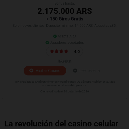
Bonus hasta:
2.175.000 ARS
+ 150 Giros Gratis
Solo nuevos clientes. Depósito mínimo: 14.500 ARS. Apuestas x35.
Acepta ARS
Jugadores aceptados
4.0
T&C aplican
Visitar Casino
18+ | Publicidad | Aplican términos y condiciones. Jugá responsablemente. Más
información en el sitio del operador.
Oferta verificada el 26 de junio de 2026
La revolución del casino celular