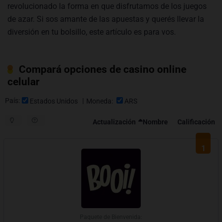
revolucionado la forma en que disfrutamos de los juegos
de azar. Si sos amante de las apuestas y querés llevar la
diversión en tu bolsillo, este artículo es para vos.
Compará opciones de casino online
celular
País:
|
Estados Unidos
Moneda:
ARS
Actualización
Nombre
Calificación
1
Paquete de Bienvenida: