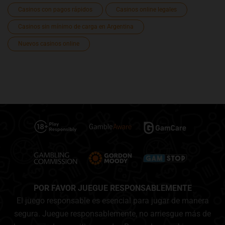
Casinos con pagos rápidos
Casinos online legales
Casinos sin mínimo de carga en Argentina
Nuevos casinos online
POR FAVOR JUEGUE RESPONSABLEMENTE
El juego responsable es esencial para jugar de manera
segura. Juegue responsablemente, no arriesgue más de