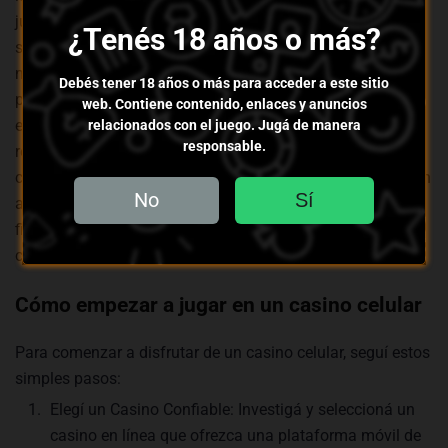
juegos, desde tragamonedas hasta juegos de mesa, con
¿Tenés 18 años o más?
solo unos toques en la pantalla de tu celular. Además,
muchos casinos ofrecen bonos y promociones exclusivas
Debés tener 18 años o más para acceder a este sitio
para usuarios móviles, lo que agrega un valor extra a tu
web. Contiene contenido, enlaces y anuncios
experiencia de juego. Otra ventaja es la posibilidad de
relacionados con el juego. Jugá de manera
responsable.
realizar transacciones seguras desde tu dispositivo. Los
casino online celular cuentan con sistemas de encriptación
No
Sí
avanzados que protegen tus datos personales y
financieros, permitiéndote depositar y retirar dinero con
confianza.
Cómo empezar a jugar en un casino celular
Para comenzar a disfrutar de un casino celular, seguí estos
simples pasos:
Elegí un Casino Confiable: Investigá y seleccioná un
casino en línea que ofrezca una plataforma móvil de