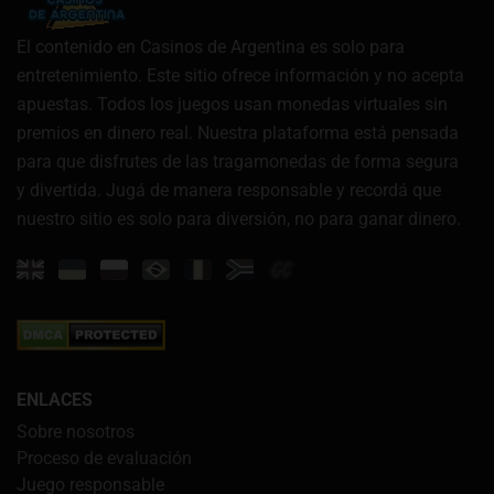
El contenido en Casinos de Argentina es solo para
entretenimiento. Este sitio ofrece información y no acepta
apuestas. Todos los juegos usan monedas virtuales sin
premios en dinero real. Nuestra plataforma está pensada
para que disfrutes de las tragamonedas de forma segura
y divertida. Jugá de manera responsable y recordá que
nuestro sitio es solo para diversión, no para ganar dinero.
ENLACES
Sobre nosotros
Proceso de evaluación
Juego responsable