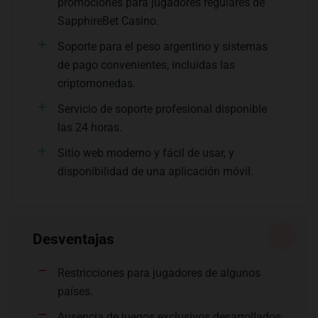
promociones para jugadores regulares de
SapphireBet Casino.
Soporte para el peso argentino y sistemas
de pago convenientes, incluidas las
criptomonedas.
Servicio de soporte profesional disponible
las 24 horas.
Sitio web moderno y fácil de usar, y
disponibilidad de una aplicación móvil.
Desventajas
Restricciones para jugadores de algunos
países.
Ausencia de juegos exclusivos desarrollados