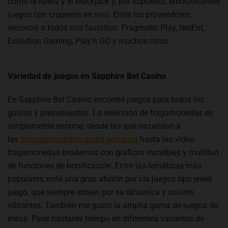
como la ruleta y el blackjack y, por supuesto, emocionantes
juegos con crupieres en vivo. Entre los proveedores,
encontré a todos mis favoritos: Pragmatic Play, NetEnt,
Evolution Gaming, Play'n GO y muchos otros.
Variedad de juegos en Sapphire Bet Casino
En Sapphire Bet Casino encontré juegos para todos los
gustos y presupuestos. La selección de tragamonedas es
simplemente enorme: desde las que recuerdan a
las
tragaperrasgratis gratis antiguas
hasta las video
tragamonedas modernas con gráficos increíbles y multitud
de funciones de bonificación. Entre las temáticas más
populares, noté una gran afición por los juegos tipo
jewel
juego
, que siempre atraen por su dinámica y colores
vibrantes. También me gustó la amplia gama de juegos de
mesa. Pasé bastante tiempo en diferentes variantes de