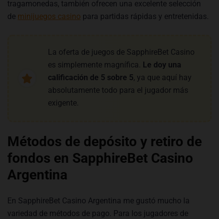
tragamonedas, también ofrecen una excelente selección
de
minijuegos casino
para partidas rápidas y entretenidas.
La oferta de juegos de SapphireBet Casino
es simplemente magnífica.
Le doy una
calificación de 5 sobre 5
, ya que aquí hay
absolutamente todo para el jugador más
exigente.
Métodos de depósito y retiro de
fondos en SapphireBet Casino
Argentina
En SapphireBet Casino Argentina me gustó mucho la
variedad de métodos de pago. Para los jugadores de