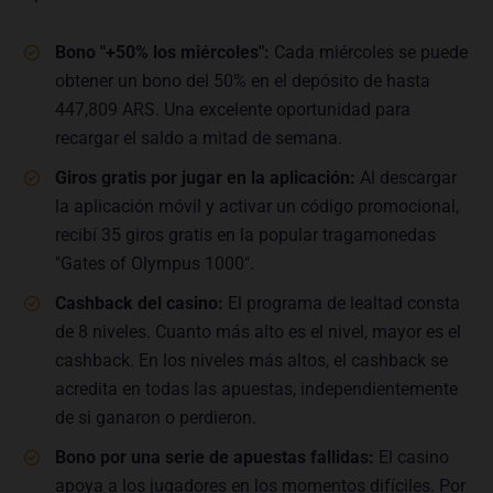
Bono "+50% los miércoles":
Cada miércoles se puede
obtener un bono del 50% en el depósito de hasta
447,809 ARS. Una excelente oportunidad para
recargar el saldo a mitad de semana.
Giros gratis por jugar en la aplicación:
Al descargar
la aplicación móvil y activar un código promocional,
recibí 35 giros gratis en la popular tragamonedas
"Gates of Olympus 1000".
Cashback del casino:
El programa de lealtad consta
de 8 niveles. Cuanto más alto es el nivel, mayor es el
cashback. En los niveles más altos, el cashback se
acredita en todas las apuestas, independientemente
de si ganaron o perdieron.
Bono por una serie de apuestas fallidas:
El casino
apoya a los jugadores en los momentos difíciles. Por