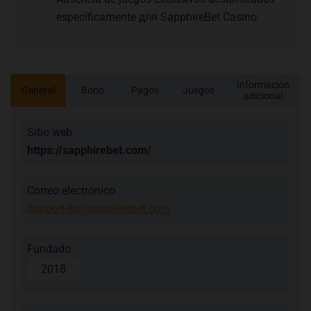
específicamente для SapphireBet Casino.
Información
General
Bono
Pagos
Juegos
adicional
Sitio web
https://sapphirebet.com/
Correo electrónico
support-es@sapphirebet.com
Fundado
2018