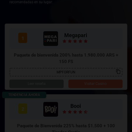
recomendadas en su lugar:
Megapari
1
Paquete de bienvenida 200% hasta 1.980.000 ARS +
150 FS
MPFORFUN
Visitar Casino
TENDENCIA AHORA
Booi
2
Paquete de Bienvenida 225% hasta $1.500 + 100