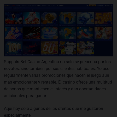
SapphireBet Casino Argentina no solo se preocupa por los
novatos, sino también por sus clientes habituales. Yo uso
regularmente varias promociones que hacen el juego aún
más emocionante y rentable. El casino ofrece una multitud
de bonos que mantienen el interés y dan oportunidades
adicionales para ganar.
Aquí hay solo algunas de las ofertas que me gustaron
especialmente: