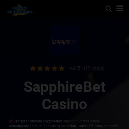
4.8/5 - (17 votos)
SapphireBet
Casino
Lamentablemente, SapphireBet Casino no ofrece bonos
actualmente para usuarios de tu ubicación. Considerá estas opciones