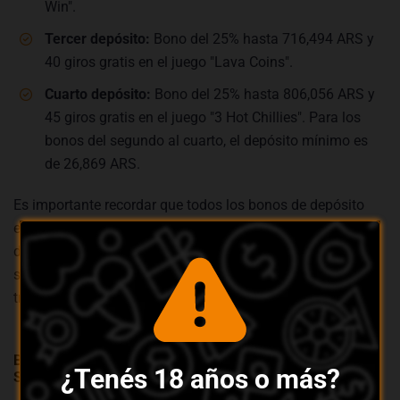
Win".
Tercer depósito:
Bono del 25% hasta 716,494 ARS y
40 giros gratis en el juego "Lava Coins".
Cuarto depósito:
Bono del 25% hasta 806,056 ARS y
45 giros gratis en el juego "3 Hot Chillies". Para los
bonos del segundo al cuarto, el depósito mínimo es
de 26,869 ARS.
Es importante recordar que todos los bonos de depósito
están sujetos a un requisito de apuesta (wager) de x35
dentro de los 7 días. Estas son condiciones estándar que
son bastante realistas de cumplir jugando a tus
tragamonedas favoritas.
Bono de bienvenida para apuestas deportivas en
¿Tenés 18 años o más?
SapphireBet Casino Argentina