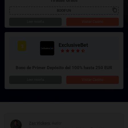
Tiradas Gratis
BOOIFUN
Visitar Casino
ExclusiveBet
3
Bono de Primer Depósito del 100% hasta 250 EUR
Visitar Casino
Zac Vickers
, Autor