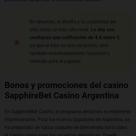
En resumen, el diseño y la usabilidad del
sitio están al más alto nivel.
Le doy con
confianza una calificación de 4.8 sobre 5
,
ya que el sitio no solo es bonito, sino
también extremadamente funcional y
cómodo para el jugador.
Bonos y promociones del casino
SapphireBet Casino Argentina
En SapphireBet Casino, el programa de bonos es realmente
impresionante. Para los nuevos jugadores de Argentina, se
ha preparado un lujoso paquete de bienvenida tanto para
el casino como para las apuestas deportivas. Quedé