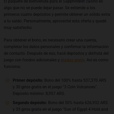
El paquete de bienvenida para el SapphireBet casino es
algo que no se puede dejar pasar. Se extiende a los
primeros cuatro depósitos y permite obtener un sólido extra
a tu saldo. Personalmente, aproveché esta oferta y quedé
muy satisfecho.
Para obtener el bono, es necesario crear una cuenta,
completar los datos personales y confirmar la información
de contacto. Después de eso, hacé depósitos y disfrutá del
juego con fondos adicionales y
tiradas gratis
. Así es como
funciona:
Primer depósito:
Bono del 100% hasta 537,370 ARS
y 30 giros gratis en el juego "3 Coin Volcanoes".
Depósito mínimo: 8,957 ARS.
Segundo depósito:
Bono del 50% hasta 626,932 ARS
y 35 giros gratis en el juego "Sun of Egypt 4 Hold and