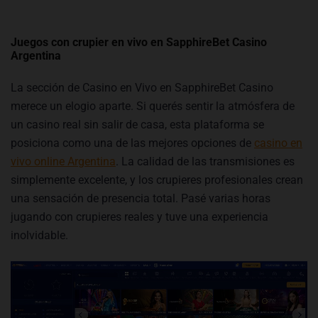
Juegos con crupier en vivo en SapphireBet Casino
Argentina
La sección de Casino en Vivo en SapphireBet Casino
merece un elogio aparte. Si querés sentir la atmósfera de
un casino real sin salir de casa, esta plataforma se
posiciona como una de las mejores opciones de
casino en
vivo online Argentina
. La calidad de las transmisiones es
simplemente excelente, y los crupieres profesionales crean
una sensación de presencia total. Pasé varias horas
jugando con crupieres reales y tuve una experiencia
inolvidable.