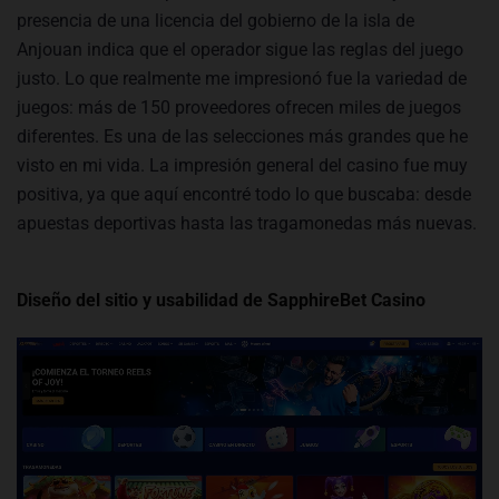
presencia de una licencia del gobierno de la isla de
Anjouan indica que el operador sigue las reglas del juego
justo. Lo que realmente me impresionó fue la variedad de
juegos: más de 150 proveedores ofrecen miles de juegos
diferentes. Es una de las selecciones más grandes que he
visto en mi vida. La impresión general del casino fue muy
positiva, ya que aquí encontré todo lo que buscaba: desde
apuestas deportivas hasta las tragamonedas más nuevas.
Diseño del sitio y usabilidad de SapphireBet Casino