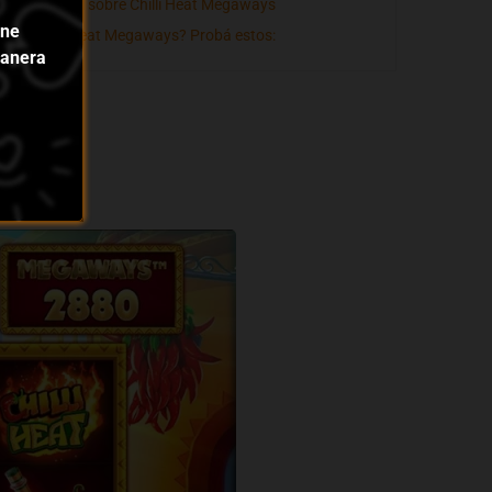
eredicto final sobre Chilli Heat Megaways
ene
copó Chilli Heat Megaways? Probá estos:
manera