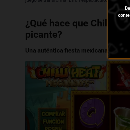
juego se transforma. Es un espectáculo, y es dond
De
conte
¿Qué hace que Chilli H
picante?
Una auténtica fiesta mexicana