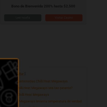
Paq
Bono de Bienvenida 200% hasta $2.500
Visitar Casino
tenido
ocultar
ña de la Tragamonedas Chilli Heat Megaways
 hace que Chilli Heat Megaways sea tan picante?
ecánica de Chilli Heat Megaways
e Chilli Heat Megaways levanta temperatura de verdad