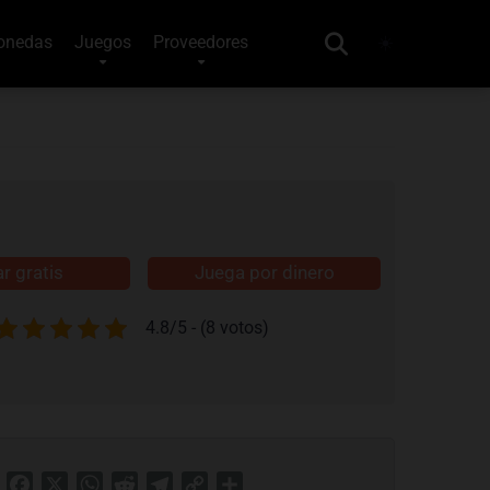
onedas
Juegos
Proveedores
☀️
r gratis
Juega por dinero
4.8/5 - (8 votos)
Facebook
X
WhatsApp
Reddit
Telegram
Copy
Share