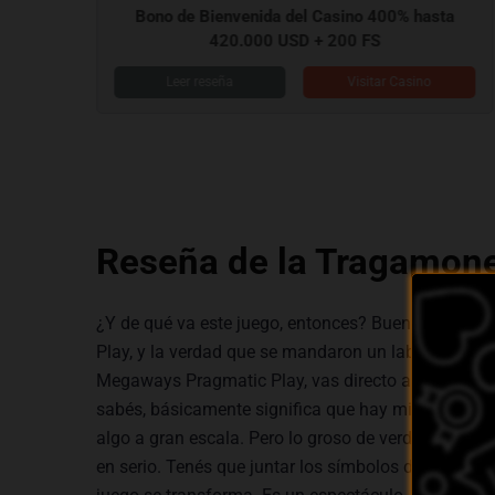
00
Bono de Bienvenida del Casino 400% hasta
420.000 USD + 200 FS
Visitar Casino
Reseña de la Tragamone
¿Y de qué va este juego, entonces? Bueno, esta joy
Play, y la verdad que se mandaron un laburazo. Si 
Megaways Pragmatic Play, vas directo a los bifes.
sabés, básicamente significa que hay miles de form
algo a gran escala. Pero lo groso de verdad es la 
en serio. Tenés que juntar los símbolos de las bolsa