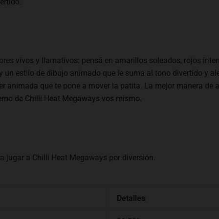
ertido.
lores vivos y llamativos: pensá en amarillos soleados, rojos int
 un estilo de dibujo animado que le suma al tono divertido y al
r animada que te pone a mover la patita. La mejor manera de apr
emo de Chilli Heat Megaways vos mismo.
a jugar a Chilli Heat Megaways por diversión.
Detalles