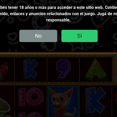
e pegué mis mejores ganancias hasta ahora.
Mi v
bés tener 18 años o más para acceder a este sitio web. Conti
¿Te 
nido, enlaces y anuncios relacionados con el juego. Jugá de 
eat Megaways sea tan
responsable.
No
Sí