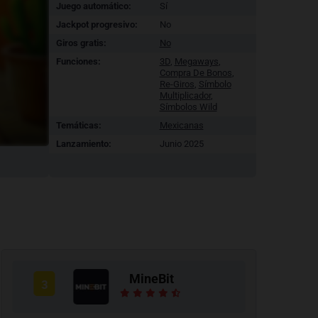
Juego automático:
Sí
Jackpot progresivo:
No
Giros gratis:
No
Funciones:
3D
,
Megaways
,
Compra De Bonos
,
Re-Giros
,
Símbolo
Multiplicador
,
Símbolos Wild
Temáticas:
Mexicanas
Lanzamiento:
Junio 2025
MineBit
3