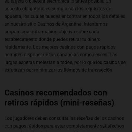
su tarjeta o billetera electrónica lo antes posible. Un
aspecto obligatorio es cumplir con los requisitos de
apuesta, los cuales puedes encontrar en todos los detalles
en nuestro sitio Casinos de Argentina. Intentamos
proporcionar información objetiva sobre cada
establecimiento donde puedes retirar tu dinero
rápidamente. Los mejores casinos con pagos rápidos
permiten disponer de tus ganancias como desees. Las
largas esperas molestan a todos, por lo que los casinos se
esfuerzan por minimizar los tiempos de transacción.
Casinos recomendados con
retiros rápidos (mini-reseñas)
Los jugadores deben consultar las reseñas de los casinos
con pagos rápidos para estar completamente satisfechos