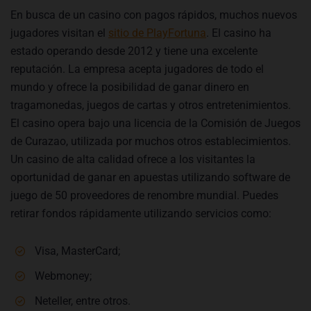
En busca de un casino con pagos rápidos, muchos nuevos
jugadores visitan el
sitio de PlayFortuna
. El casino ha
estado operando desde 2012 y tiene una excelente
reputación. La empresa acepta jugadores de todo el
mundo y ofrece la posibilidad de ganar dinero en
tragamonedas, juegos de cartas y otros entretenimientos.
El casino opera bajo una licencia de la Comisión de Juegos
de Curazao, utilizada por muchos otros establecimientos.
Un casino de alta calidad ofrece a los visitantes la
oportunidad de ganar en apuestas utilizando software de
juego de 50 proveedores de renombre mundial. Puedes
retirar fondos rápidamente utilizando servicios como:
Visa, MasterCard;
Webmoney;
Neteller, entre otros.