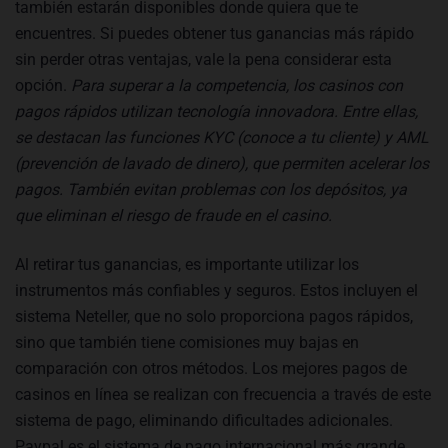
también estarán disponibles donde quiera que te
encuentres. Si puedes obtener tus ganancias más rápido
sin perder otras ventajas, vale la pena considerar esta
opción.
Para superar a la competencia, los casinos con
pagos rápidos utilizan tecnología innovadora. Entre ellas,
se destacan las funciones KYC (conoce a tu cliente) y AML
(prevención de lavado de dinero), que permiten acelerar los
pagos. También evitan problemas con los depósitos, ya
que eliminan el riesgo de fraude en el casino.
Al retirar tus ganancias, es importante utilizar los
instrumentos más confiables y seguros. Estos incluyen el
sistema Neteller, que no solo proporciona pagos rápidos,
sino que también tiene comisiones muy bajas en
comparación con otros métodos. Los mejores pagos de
casinos en línea se realizan con frecuencia a través de este
sistema de pago, eliminando dificultades adicionales.
Paypal es el sistema de pago internacional más grande,