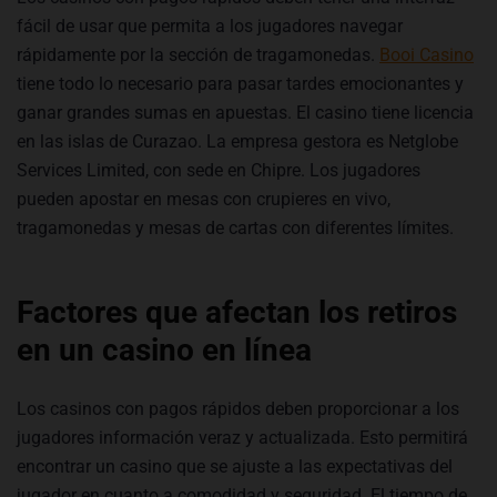
fácil de usar que permita a los jugadores navegar
rápidamente por la sección de tragamonedas.
Booi Casino
tiene todo lo necesario para pasar tardes emocionantes y
ganar grandes sumas en apuestas. El casino tiene licencia
en las islas de Curazao. La empresa gestora es Netglobe
Services Limited, con sede en Chipre. Los jugadores
pueden apostar en mesas con crupieres en vivo,
tragamonedas y mesas de cartas con diferentes límites.
Factores que afectan los retiros
en un casino en línea
Los casinos con pagos rápidos deben proporcionar a los
jugadores información veraz y actualizada. Esto permitirá
encontrar un casino que se ajuste a las expectativas del
jugador en cuanto a comodidad y seguridad. El tiempo de