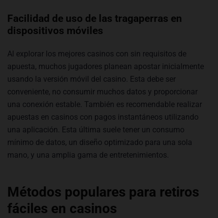
Facilidad de uso de las tragaperras en
dispositivos móviles
Al explorar los mejores casinos con sin requisitos de
apuesta, muchos jugadores planean apostar inicialmente
usando la versión móvil del casino. Esta debe ser
conveniente, no consumir muchos datos y proporcionar
una conexión estable. También es recomendable realizar
apuestas en casinos con pagos instantáneos utilizando
una aplicación. Esta última suele tener un consumo
mínimo de datos, un diseño optimizado para una sola
mano, y una amplia gama de entretenimientos.
Métodos populares para retiros
fáciles en casinos