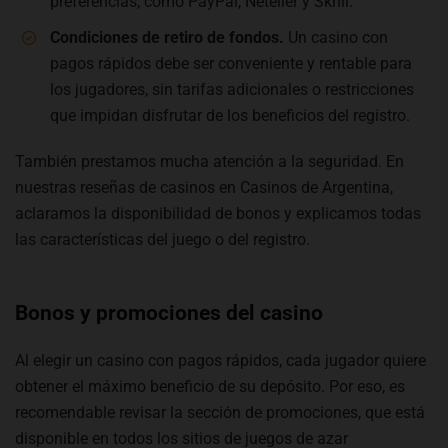
preferencias, como PayPal, Neteller y Skrill.
Condiciones de retiro de fondos.
Un casino con
pagos rápidos debe ser conveniente y rentable para
los jugadores, sin tarifas adicionales o restricciones
que impidan disfrutar de los beneficios del registro.
También prestamos mucha atención a la seguridad. En
nuestras reseñas de casinos en Casinos de Argentina,
aclaramos la disponibilidad de bonos y explicamos todas
las características del juego o del registro.
Bonos y promociones del casino
Al elegir un casino con pagos rápidos, cada jugador quiere
obtener el máximo beneficio de su depósito. Por eso, es
recomendable revisar la sección de promociones, que está
disponible en todos los sitios de juegos de azar