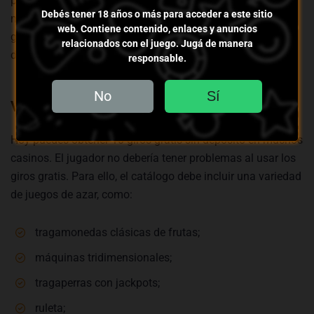
protección de la cuenta personal debe estar asegurada
Debés tener 18 años o más para acceder a este sitio
mediante el uso de un inicio de sesión y contraseña
web. Contiene contenido, enlaces y anuncios
generados por el jugador. La reputación de la institución
relacionados con el juego. Jugá de manera
debe ser impecable.
responsable.
No
Sí
Variedad de juegos en casinos en línea
Hoy puedes obtener 10 giros gratis sin depósito en muchos
casinos. El jugador no debería tener problemas al usar los
giros gratis. Para ello, el catálogo debe incluir una variedad
de juegos de azar, como:
tragamonedas clásicas de frutas;
máquinas tridimensionales;
tragaperras con jackpots;
ruleta;