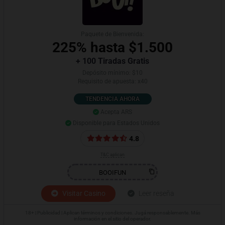
Paquete de Bienvenida:
225% hasta $1.500
+ 100 Tiradas Gratis
Depósito mínimo: $10
Requisito de apuesta: x40
TENDENCIA AHORA
Acepta ARS
Disponible para Estados Unidos
4.8
T&C aplican
BOOIFUN
Visitar Casino
18+ | Publicidad | Aplican términos y condiciones. Jugá responsablemente. Más
información en el sitio del operador.