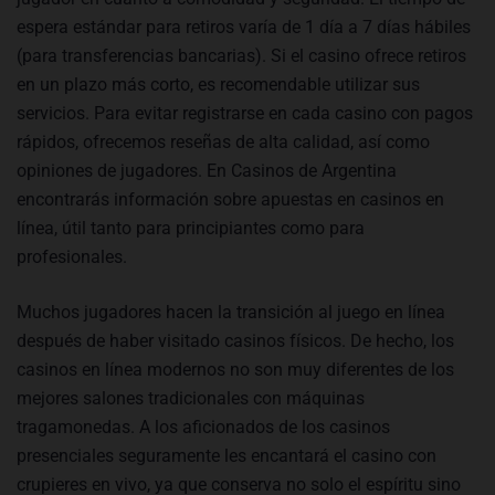
espera estándar para retiros varía de 1 día a 7 días hábiles
(para transferencias bancarias). Si el casino ofrece retiros
en un plazo más corto, es recomendable utilizar sus
servicios. Para evitar registrarse en cada casino con pagos
rápidos, ofrecemos reseñas de alta calidad, así como
opiniones de jugadores. En Casinos de Argentina
encontrarás información sobre apuestas en casinos en
línea, útil tanto para principiantes como para
profesionales.
Muchos jugadores hacen la transición al juego en línea
después de haber visitado casinos físicos. De hecho, los
casinos en línea modernos no son muy diferentes de los
mejores salones tradicionales con máquinas
tragamonedas. A los aficionados de los casinos
presenciales seguramente les encantará el casino con
crupieres en vivo, ya que conserva no solo el espíritu sino