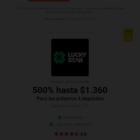
18+ | Publicidad | Aplican términos y condiciones. Jugá responsablemente. Más
información en el sitio del operador.
Oferta verificada el 26 de junio de 2026
3
Paquete de bienvenida:
500% hasta $1.360
Para los primeros 4 depósitos
Depósito mínimo: $10.
Acepta ARS
Jugadores aceptados
4.8