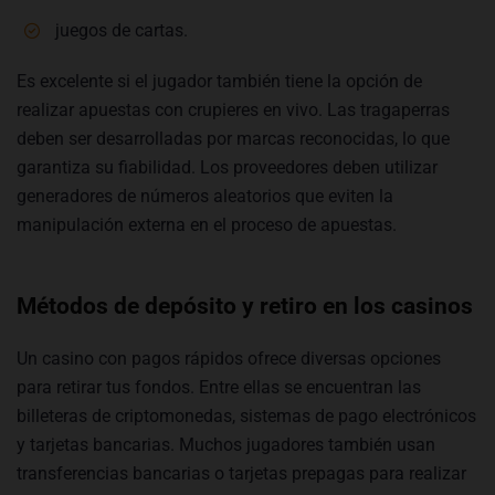
juegos de cartas.
Es excelente si el jugador también tiene la opción de
realizar apuestas con crupieres en vivo. Las tragaperras
deben ser desarrolladas por marcas reconocidas, lo que
garantiza su fiabilidad. Los proveedores deben utilizar
generadores de números aleatorios que eviten la
manipulación externa en el proceso de apuestas.
Métodos de depósito y retiro en los casinos
Un casino con pagos rápidos ofrece diversas opciones
para retirar tus fondos. Entre ellas se encuentran las
billeteras de criptomonedas, sistemas de pago electrónicos
y tarjetas bancarias. Muchos jugadores también usan
transferencias bancarias o tarjetas prepagas para realizar