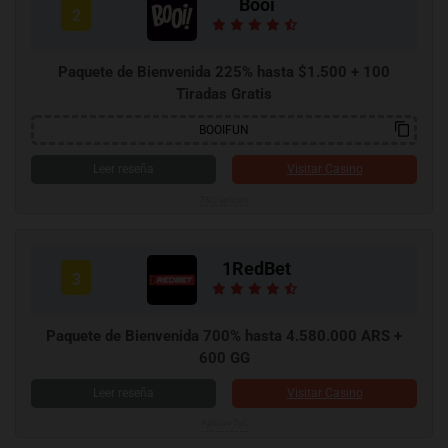
Booi
2
Paquete de Bienvenida 225% hasta $1.500 + 100
Tiradas Gratis
BOOIFUN
Visitar Casino
T&C aplican
1RedBet
3
Paquete de Bienvenida 700% hasta 4.580.000 ARS +
600 GG
Visitar Casino
Aplican TyC