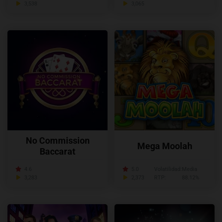
3,538
3,065
No Commission
Mega Moolah
Baccarat
4.6
5.0
Volatilidad:
Media
3,283
2,373
RTP:
88.12%