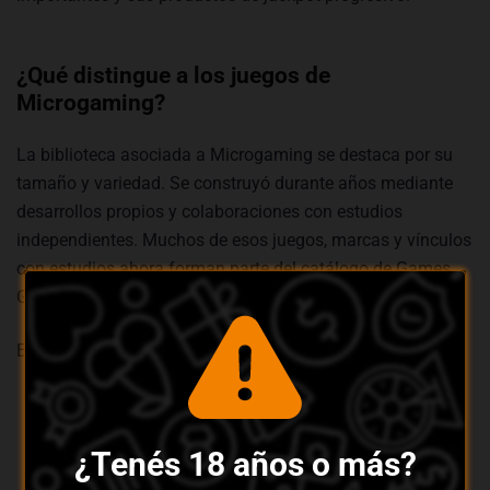
¿Qué distingue a los juegos de
Microgaming?
La biblioteca asociada a Microgaming se destaca por su
tamaño y variedad. Se construyó durante años mediante
desarrollos propios y colaboraciones con estudios
independientes. Muchos de esos juegos, marcas y vínculos
con estudios ahora forman parte del catálogo de Games
Global.
Entre sus características más reconocibles se encuentran:
Gran variedad:
El catálogo abarca desde
tragamonedas clásicas de 3 carretes hasta video
¿Tenés 18 años o más?
slots con historias, animaciones y múltiples