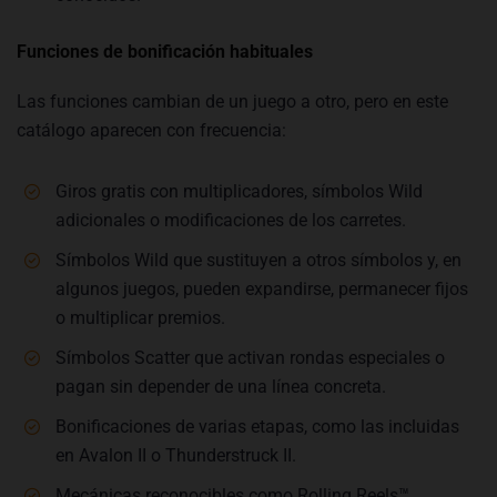
Funciones de bonificación habituales
Las funciones cambian de un juego a otro, pero en este
catálogo aparecen con frecuencia:
Giros gratis con multiplicadores, símbolos Wild
adicionales o modificaciones de los carretes.
Símbolos Wild que sustituyen a otros símbolos y, en
algunos juegos, pueden expandirse, permanecer fijos
o multiplicar premios.
Símbolos Scatter que activan rondas especiales o
pagan sin depender de una línea concreta.
Bonificaciones de varias etapas, como las incluidas
en Avalon II o Thunderstruck II.
Mecánicas reconocibles como Rolling Reels™,