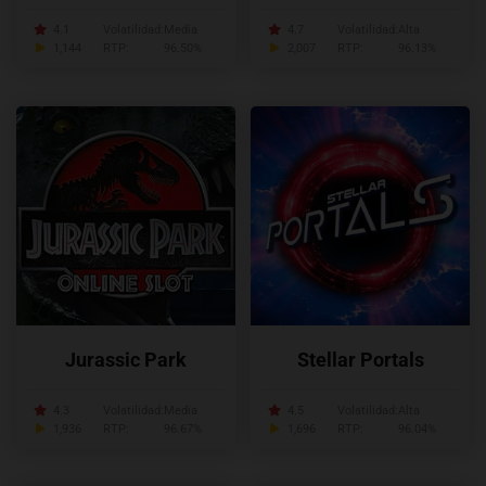
4.1
Volatilidad:
Media
4.7
Volatilidad:
Alta
1,144
RTP:
96.50%
2,007
RTP:
96.13%
Jurassic Park
Stellar Portals
4.3
Volatilidad:
Media
4.5
Volatilidad:
Alta
1,936
RTP:
96.67%
1,696
RTP:
96.04%