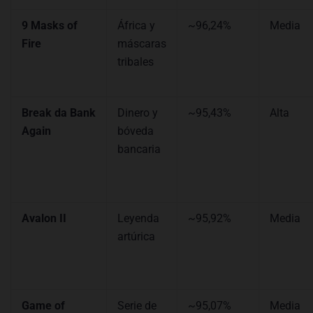
9 Masks of
África y
~96,24%
Media
Fire
máscaras
tribales
Break da Bank
Dinero y
~95,43%
Alta
Again
bóveda
bancaria
Avalon II
Leyenda
~95,92%
Media
artúrica
Game of
Serie de
~95,07%
Media