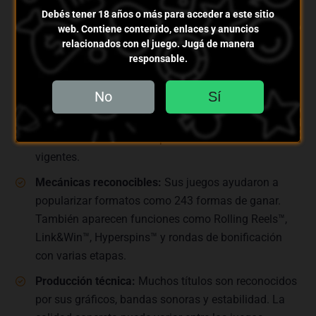
funciones. Incluye temáticas de mitología, aventuras,
Debés tener 18 años o más para acceder a este sitio
fantasía, romance, lujo y producciones con licencias
web. Contiene contenido, enlaces y anuncios
comerciales.
relacionados con el juego. Jugá de manera
responsable.
Tragamonedas con marcas conocidas:
Microgaming
consiguió acuerdos para crear juegos basados en
No
Sí
películas y franquicias como Jurassic Park, Game of
Thrones y Lara Croft: Tomb Raider. La disponibilidad
actual de estos títulos depende de las licencias
vigentes.
Mecánicas reconocibles:
Sus juegos ayudaron a
popularizar formatos como 243 formas de ganar.
También aparecen funciones como Rolling Reels™,
Link&Win™, Hyperspins™ y rondas de bonificación
con varias etapas.
Producción técnica:
Muchos títulos son reconocidos
por sus gráficos, bandas sonoras y estabilidad. La