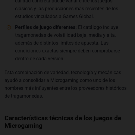
calidad concreta puede variar entre los juegos
clásicos y las producciones más recientes de los
estudios vinculados a Games Global.
Perfiles de juego diferentes:
El catálogo incluye
tragamonedas de volatilidad baja, media y alta,
además de distintos límites de apuesta. Las
condiciones exactas siempre deben comprobarse
dentro de cada versión.
Esta combinación de variedad, tecnología y mecánicas
ayudó a consolidar a Microgaming como uno de los
nombres más influyentes entre los proveedores históricos
de tragamonedas.
Características técnicas de los juegos de
Microgaming