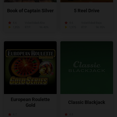
Book of Captain Silver
5 Reel Drive
4.6
Volatilidad:
Alta
4.6
Volatilidad:
Baja
1,855
RTP:
96.40%
1,975
RTP:
96.95%
European Roulette
Classic Blackjack
Gold
4.7
4.8