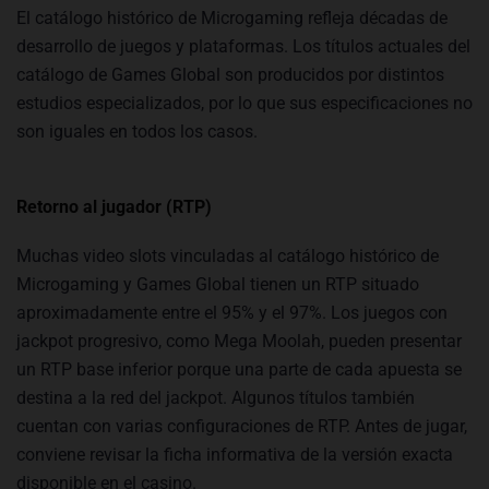
El catálogo histórico de Microgaming refleja décadas de
desarrollo de juegos y plataformas. Los títulos actuales del
catálogo de Games Global son producidos por distintos
estudios especializados, por lo que sus especificaciones no
son iguales en todos los casos.
Retorno al jugador (RTP)
Muchas video slots vinculadas al catálogo histórico de
Microgaming y Games Global tienen un RTP situado
aproximadamente entre el 95% y el 97%. Los juegos con
jackpot progresivo, como Mega Moolah, pueden presentar
un RTP base inferior porque una parte de cada apuesta se
destina a la red del jackpot. Algunos títulos también
cuentan con varias configuraciones de RTP. Antes de jugar,
conviene revisar la ficha informativa de la versión exacta
disponible en el casino.