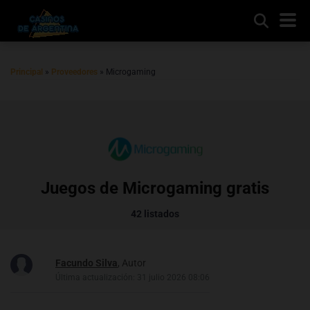
Principal
»
Proveedores
»
Microgaming
Juegos de Microgaming gratis
42 listados
Facundo Silva
, Autor
Última actualización: 31 julio 2026 08:06