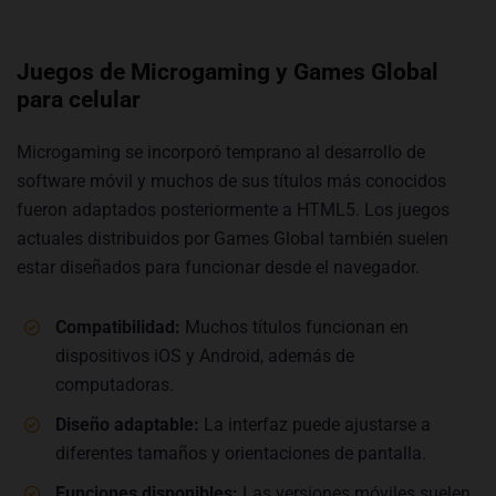
Juegos de Microgaming y Games Global
para celular
Microgaming se incorporó temprano al desarrollo de
software móvil y muchos de sus títulos más conocidos
fueron adaptados posteriormente a HTML5. Los juegos
actuales distribuidos por Games Global también suelen
estar diseñados para funcionar desde el navegador.
Compatibilidad:
Muchos títulos funcionan en
dispositivos iOS y Android, además de
computadoras.
Diseño adaptable:
La interfaz puede ajustarse a
diferentes tamaños y orientaciones de pantalla.
Funciones disponibles:
Las versiones móviles suelen