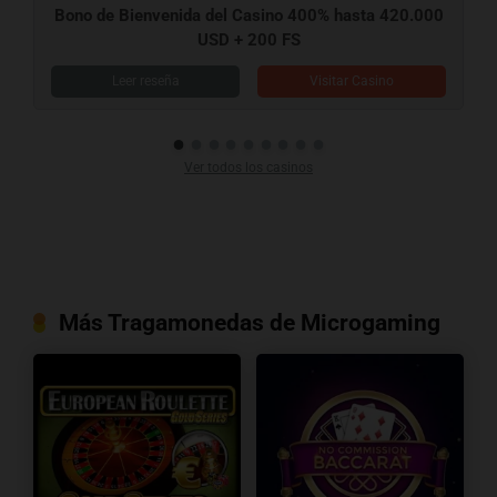
Bono de Bienvenida del Casino 400% hasta 420.000
USD + 200 FS
Visitar Casino
Ver todos los casinos
Más Tragamonedas de Microgaming