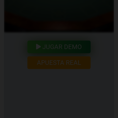
JUGAR DEMO
APUESTA REAL