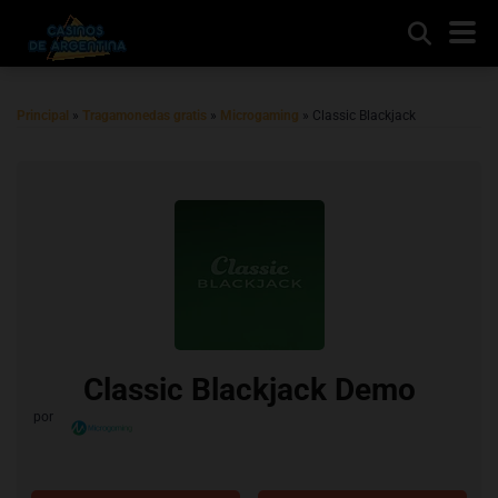
Principal
»
Tragamonedas gratis
»
Microgaming
»
Classic Blackjack
Classic Blackjack Demo
por