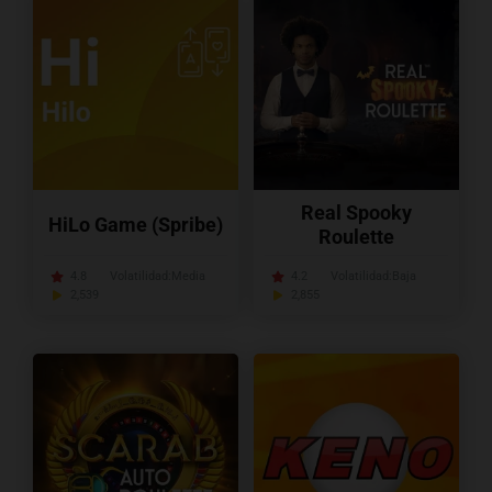
Real Spooky
HiLo Game (Spribe)
Roulette
4.8
Volatilidad:
Media
4.2
Volatilidad:
Baja
2,539
2,855