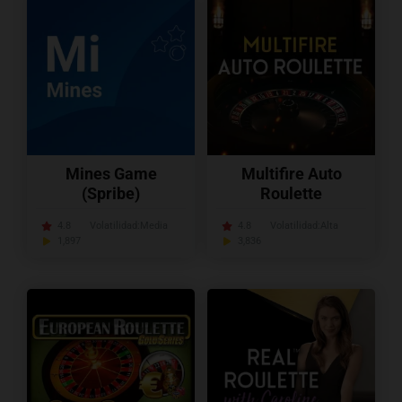
Mines Game
Multifire Auto
(Spribe)
Roulette
4.8
Volatilidad:
Media
4.8
Volatilidad:
Alta
1,897
3,836