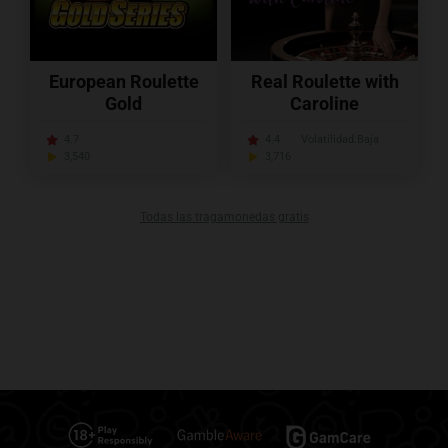
European Roulette
Real Roulette with
Gold
Caroline
4.7
4.4
Volatilidad:
Baja
3,540
3,716
Todas las tragamonedas gratis