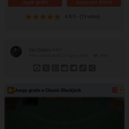
Jugar gratis
Juega por dinero
4.8/5 - (13 votos)
Zac Vickers
, Autor
Última actualización: 27 agosto 2024
3066
Facebook
X
WhatsApp
Reddit
Telegram
Copy
Share
Link
Juega gratis a Classic Blackjack