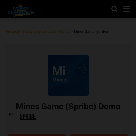
Principal
»
Tragamonedas gratis
»
Spribe
»
Mines Game (Spribe)
Mines Game (Spribe) Demo
por