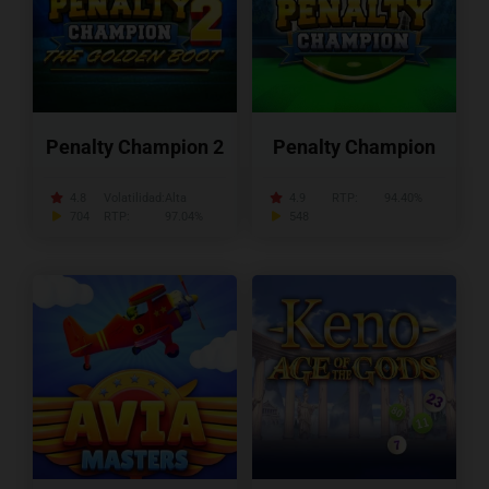
Penalty Champion 2
Penalty Champion
4.8
Volatilidad:
Alta
4.9
RTP:
94.40%
704
RTP:
97.04%
548