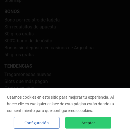
Sitemap
BONOS
Bono por registro de tarjeta
Sin requisitos de apuesta
30 giros gratis
300% bono de depósito
Bonos sin depósito en casinos de Argentina
50 giros gratis
TENDENCIAS
Tragamonedas nuevas
Slots que más pagan
Casino en vivo
Pragmatic Play
Usamos cookies en este sitio para mejorar tu experiencia. Al
Casinos con AstroPay
hacer clic en cualquier enlace de esta página estás dando tu
Tragamonedas clásicas
consentimiento para que configuremos cookies.
Configuración
Aceptar
Copyright © 2020-2026 casinosdeargentina.com