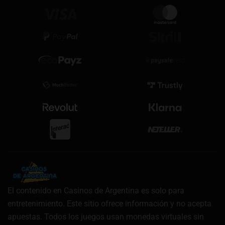
El contenido en Casinos de Argentina es solo para
entretenimiento. Este sitio ofrece información y no acepta
apuestas. Todos los juegos usan monedas virtuales sin