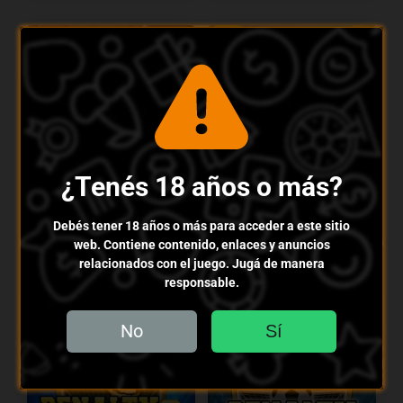
¿Tenés 18 años o más?
JetX
Chicky Run
Debés tener 18 años o más para acceder a este sitio
web. Contiene contenido, enlaces y anuncios
relacionados con el juego. Jugá de manera
4.6
Volatilidad:
Media
4.7
Volatilidad:
Baja
416
RTP:
97.00%
563
RTP:
96.00%
responsable.
No
Sí