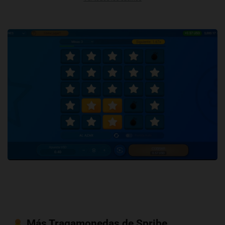
Más Tragamonedas de Spribe