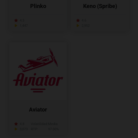
Plinko
Keno (Spribe)
4.5
4.6
1,447
2,952
Aviator
4.8
Volatilidad:
Media
3,073
RTP:
97.00%