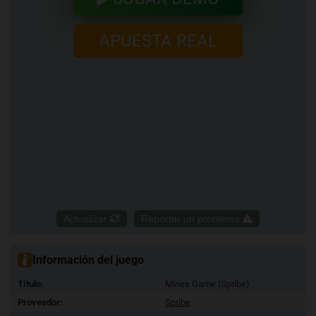
APUESTA REAL
Actualizar
Reportar un problema
Información del juego
Título:
Mines Game (Spribe)
Proveedor:
Spribe