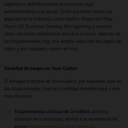
argentinos definitivamente encontrarán aquí
entretenimiento a su gusto. Están presentes todos los
gigantes de la industria, como NetEnt, Pragmatic Play,
Play'n GO, Evolution Gaming, Microgaming, y muchos
otros, así como interesantes estudios jóvenes. Además de
las tragamonedas, hay una amplia selección de juegos de
mesa y, por supuesto, casino en vivo.
Variedad de juegos en Vave Casino
El enfoque principal en Vave Casino, por supuesto, está en
las tragamonedas. Hay una cantidad increíble aquí, y son
muy diversas:
Tragamonedas clásicas de 3 rodillos:
para los
amantes de la nostalgia, similar a la experiencia de
buscar
tragaperrasgratis gratis antiguas
.