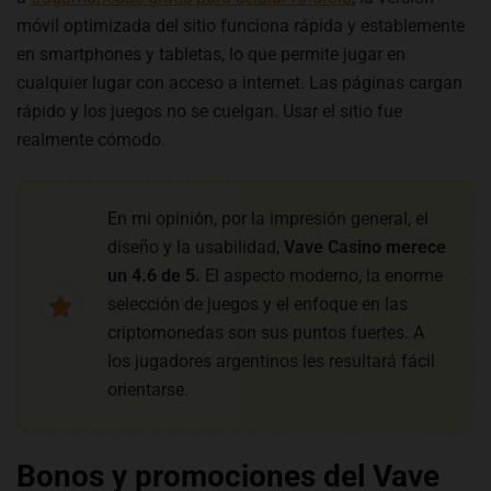
móvil optimizada del sitio funciona rápida y establemente
en smartphones y tabletas, lo que permite jugar en
cualquier lugar con acceso a internet. Las páginas cargan
rápido y los juegos no se cuelgan. Usar el sitio fue
realmente cómodo.
En mi opinión, por la impresión general, el
diseño y la usabilidad,
Vave Casino merece
un 4.6 de 5.
El aspecto moderno, la enorme
selección de juegos y el enfoque en las
criptomonedas son sus puntos fuertes. A
los jugadores argentinos les resultará fácil
orientarse.
Bonos y promociones del Vave