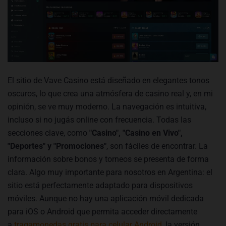
El sitio de Vave Casino está diseñado en elegantes tonos
oscuros, lo que crea una atmósfera de casino real y, en mi
opinión, se ve muy moderno. La navegación es intuitiva,
incluso si no jugás online con frecuencia. Todas las
secciones clave, como
"Casino", "Casino en Vivo",
"Deportes" y "Promociones"
, son fáciles de encontrar. La
información sobre bonos y torneos se presenta de forma
clara. Algo muy importante para nosotros en Argentina: el
sitio está perfectamente adaptado para dispositivos
móviles. Aunque no hay una aplicación móvil dedicada
para iOS o Android que permita acceder directamente
a
tragamonedas gratis para celular Android
, la versión