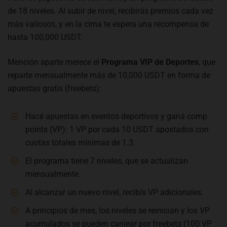
de 18 niveles. Al subir de nivel, recibirás premios cada vez
más valiosos, y en la cima te espera una recompensa de
hasta 100,000 USDT.
Mención aparte merece el
Programa VIP de Deportes
, que
reparte mensualmente más de 10,000 USDT en forma de
apuestas gratis (freebets):
Hacé apuestas en eventos deportivos y ganá comp
points (VP): 1 VP por cada 10 USDT apostados con
cuotas totales mínimas de 1.3.
El programa tiene 7 niveles, que se actualizan
mensualmente.
Al alcanzar un nuevo nivel, recibís VP adicionales.
A principios de mes, los niveles se reinician y los VP
acumulados se pueden canjear por freebets (100 VP