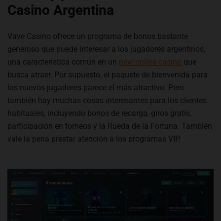
Casino Argentina
Vave Casino ofrece un programa de bonos bastante
generoso que puede interesar a los jugadores argentinos,
una característica común en un
new online casino
que
busca atraer. Por supuesto, el paquete de bienvenida para
los nuevos jugadores parece el más atractivo. Pero
también hay muchas cosas interesantes para los clientes
habituales, incluyendo bonos de recarga, giros gratis,
participación en torneos y la Rueda de la Fortuna. También
vale la pena prestar atención a los programas VIP.