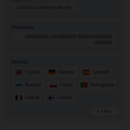
Curacao Gaming Authority
Propietario
Chestoption Sociedad De Responsabilidad
Limitada
Idiomas
English
German
Spanish
Russian
Polish
Portuguese
French
Finnish
+ 9 Más