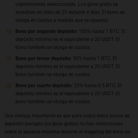
criptomoneda seleccionada. Los giros gratis se
acreditan en lotes de 25 durante 4 días. El bono se
otorga en cuotas a medida que se apuesta.
Bono por segundo depósito:
100% hasta 1 BTC. El
depósito mínimo es el equivalente a 20 USDT. El
bono también se otorga en cuotas.
Bono por tercer depósito:
50% hasta 1 BTC. El
depósito mínimo es el equivalente a 20 USDT. El
bono también se otorga en cuotas.
Bono por cuarto depósito:
25% hasta 0.5 BTC. El
depósito mínimo es el equivalente a 20 USDT. El
bono también se otorga en cuotas.
Una ventaja importante es que para todos estos bonos de
depósito (excepto los giros gratis) no hay restricciones
sobre la apuesta máxima durante el wagering del bono en