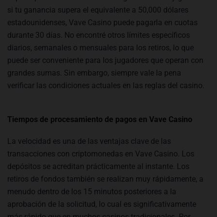
si tu ganancia supera el equivalente a 50,000 dólares
estadounidenses, Vave Casino puede pagarla en cuotas
durante 30 días. No encontré otros límites específicos
diarios, semanales o mensuales para los retiros, lo que
puede ser conveniente para los jugadores que operan con
grandes sumas. Sin embargo, siempre vale la pena
verificar las condiciones actuales en las reglas del casino.
Tiempos de procesamiento de pagos en Vave Casino
La velocidad es una de las ventajas clave de las
transacciones con criptomonedas en Vave Casino. Los
depósitos se acreditan prácticamente al instante. Los
retiros de fondos también se realizan muy rápidamente, a
menudo dentro de los 15 minutos posteriores a la
aprobación de la solicitud, lo cual es significativamente
más rápido que en muchos casinos tradicionales. Por