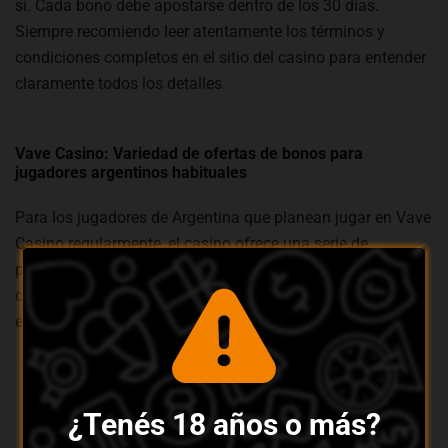
sí. Cada bono debe apostarse dentro de los 30 días.
Siempre recomiendo leer atentamente los términos y
condiciones completos en el sitio del casino para entender
claramente todos los detalles.
Vave Casino: Variedad de ofertas de bonos para
jugadores argentinos habituales
Para los jugadores de Argentina que planean jugar en Vave
Casino regularmente, el casino ofrece una serie de
promociones atractivas para mantener el interés y brindar
oportunidades adicionales de ganar. Esto es lo que
encontré:
Bono de Recarga del Jueves:
Cada semana, los
jueves, podés obtener un bono del 100% hasta el
¿Tenés 18 años o más?
equivalente a 2500 USDT. Para esto, necesitás hacer