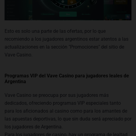
Esto es solo una parte de las ofertas, por lo que
recomiendo a los jugadores argentinos estar atentos a las
actualizaciones en la sección "Promociones" del sitio de
Vave Casino.
Programas VIP del Vave Casino para jugadores leales de
Argentina
Vave Casino se preocupa por sus jugadores más
dedicados, ofreciendo programas VIP especiales tanto
para los aficionados al casino como para los amantes de
las apuestas deportivas, lo que sin duda será apreciado por
los jugadores de Argentina.
Para los jugadores de casino, hay un programa de lealtad