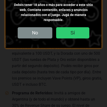
un depósito de al menos el equivalente a 20 USDT.
Debés tener 18 años o más para acceder a este sitio
Este bono está disponible para jugadores que hayan
web. Contiene contenido, enlaces y anuncios
realizado al menos 2 depósitos. El bono se otorga en
relacionados con el juego. Jugá de manera
cuotas y debe apostarse dentro de los 30 días.
responsable.
Rueda de la Fortuna:
Una promoción interesante
No
Sí
donde podés ganar diversos premios. La Rueda de
Bronce está disponible al registrarse. La Rueda de
Plata se activa con un depósito de al menos el
equivalente a 100 USDT, y la Dorada con uno de 500
USDT (las ruedas de Plata y Oro están disponibles a
partir del segundo depósito). Podés recibir giros por
cada depósito (hasta tres de cada tipo por día). Entre
los premios se incluyen Vave Points (VP), giros gratis,
USDT e incluso BTC.
Programa de Referidos:
Invitá a amigos de
Argentina (y de todo el mundo) y obtené hasta un
30% de Revenue Share de su juego. El nivel de