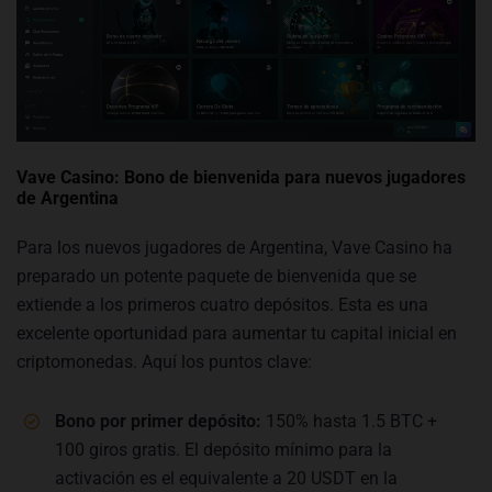
Vave Casino: Bono de bienvenida para nuevos jugadores
de Argentina
Para los nuevos jugadores de Argentina, Vave Casino ha
preparado un potente paquete de bienvenida que se
extiende a los primeros cuatro depósitos. Esta es una
excelente oportunidad para aumentar tu capital inicial en
criptomonedas. Aquí los puntos clave:
Bono por primer depósito:
150% hasta 1.5 BTC +
100 giros gratis. El depósito mínimo para la
activación es el equivalente a 20 USDT en la