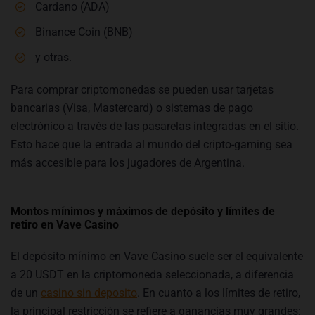
Cardano (ADA)
Binance Coin (BNB)
y otras.
Para comprar criptomonedas se pueden usar tarjetas
bancarias (Visa, Mastercard) o sistemas de pago
electrónico a través de las pasarelas integradas en el sitio.
Esto hace que la entrada al mundo del cripto-gaming sea
más accesible para los jugadores de Argentina.
Montos mínimos y máximos de depósito y límites de
retiro en Vave Casino
El depósito mínimo en Vave Casino suele ser el equivalente
a 20 USDT en la criptomoneda seleccionada, a diferencia
de un
casino sin deposito
. En cuanto a los límites de retiro,
la principal restricción se refiere a ganancias muy grandes: