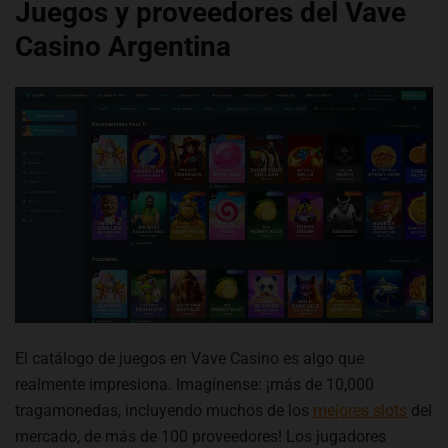
Juegos y proveedores del Vave
Casino Argentina
El catálogo de juegos en Vave Casino es algo que
realmente impresiona. Imagínense: ¡más de 10,000
tragamonedas, incluyendo muchos de los
mejores slots
del
mercado, de más de 100 proveedores! Los jugadores