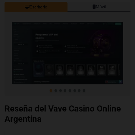
Móvil
Escritorio
Reseña del Vave Casino Online
Argentina