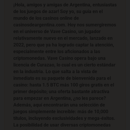
¡Hola, amigos y amigas de Argentina, entusiastas
de los juegos de azar! Soy yo, su guía en el
mundo de los casinos online de
casinosdeargentina.com. Hoy nos sumergiremos
en el universo de Vave Casino, un jugador
relativamente nuevo en el mercado, lanzado en
2022, pero que ya ha logrado captar la atención,
especialmente entre los aficionados a las
criptomonedas. Vave Casino opera bajo una
licencia de Curazao, lo cual es un cierto estándar
en la industria. Lo que salta a la vista de
inmediato es su paquete de bienvenida para el
casino: hasta 1.5 BTC más 100 giros gratis en el
primer depósito; una oferta bastante atractiva
para empezar en Argentina, ¿no les parece?
Además, aquí encontrarán una selección de
juegos simplemente increíble: más de 10,000
títulos, incluyendo exclusividades y mega-éxitos.
La posibilidad de usar diversas criptomonedas