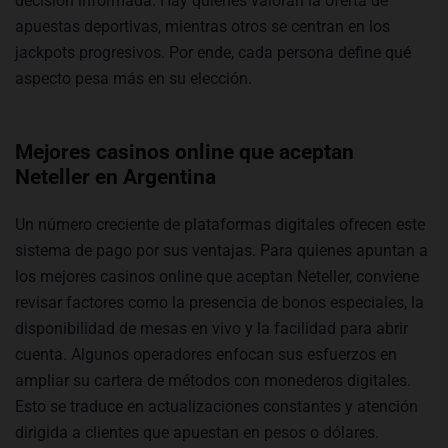
decisión informada. Hay quienes valoran la oferta de
apuestas deportivas, mientras otros se centran en los
jackpots progresivos. Por ende, cada persona define qué
aspecto pesa más en su elección.
Mejores casinos online que aceptan
Neteller en Argentina
Un número creciente de plataformas digitales ofrecen este
sistema de pago por sus ventajas. Para quienes apuntan a
los mejores casinos online que aceptan Neteller, conviene
revisar factores como la presencia de bonos especiales, la
disponibilidad de mesas en vivo y la facilidad para abrir
cuenta. Algunos operadores enfocan sus esfuerzos en
ampliar su cartera de métodos con monederos digitales.
Esto se traduce en actualizaciones constantes y atención
dirigida a clientes que apuestan en pesos o dólares.