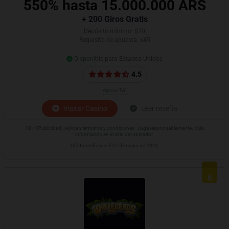
550% hasta 15.000.000 ARS
+ 200 Giros Gratis
Depósito mínimo: $20
Requisito de apuesta: x45
Disponible para Estados Unidos
4.5
Aplican TyC
Visitar Casino
18+ | Publicidad | Aplican términos y condiciones. Jugá responsablemente. Más
información en el sitio del operador.
Oferta verificada el 22 de mayo de 2026
6