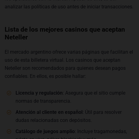
analizar las políticas de uso antes de iniciar transacciones.
Lista de los mejores casinos que aceptan
Neteller
El mercado argentino ofrece varias páginas que facilitan el
uso de esta billetera virtual. Los casinos que aceptan
Neteller son recomendados para quienes desean pagos
confiables. En ellos, es posible hallar:
Licencia y regulación
: Asegura que el sitio cumple
normas de transparencia.
Atención al cliente en español
: Útil para resolver
dudas relacionadas con depósitos.
Catálogo de juegos amplio
: Incluye tragamonedas,