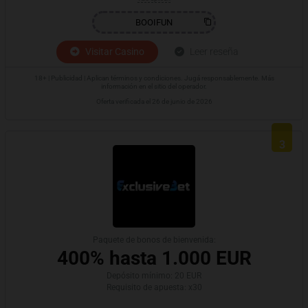
BOOIFUN
Visitar Casino
18+ | Publicidad | Aplican términos y condiciones. Jugá responsablemente. Más
información en el sitio del operador.
Oferta verificada el 26 de junio de 2026
3
Paquete de bonos de bienvenida:
400% hasta 1.000 EUR
Depósito mínimo: 20 EUR
Requisito de apuesta: x30