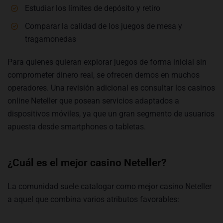
Estudiar los límites de depósito y retiro
Comparar la calidad de los juegos de mesa y
tragamonedas
Para quienes quieran explorar juegos de forma inicial sin
comprometer dinero real, se ofrecen demos en muchos
operadores. Una revisión adicional es consultar los casinos
online Neteller que posean servicios adaptados a
dispositivos móviles, ya que un gran segmento de usuarios
apuesta desde smartphones o tabletas.
¿Cuál es el mejor casino Neteller?
La comunidad suele catalogar como mejor casino Neteller
a aquel que combina varios atributos favorables: