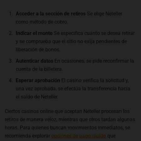
Acceder a la sección de retiros
Se elige Neteller
como método de cobro.
Indicar el monto
Se especifica cuánto se desea retirar
y se comprueba que el sitio no exija pendientes de
liberación de bonos.
Autenticar datos
En ocasiones, se pide reconfirmar la
cuenta de la billetera.
Esperar aprobación
El casino verifica la solicitud y,
una vez aprobada, se efectúa la transferencia hacia
el saldo de Neteller.
Ciertos casinos online que aceptan Neteller procesan los
retiros de manera veloz, mientras que otros tardan algunas
horas. Para quienes buscan movimientos inmediatos, se
recomienda explorar
opciones de pago rápido
que