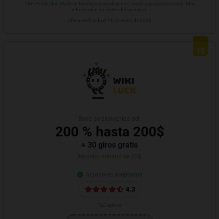
18+ | Publicidad | Aplican términos y condiciones. Jugá responsablemente. Más
información en el sitio del operador.
Oferta verificada el 14 de enero de 2026
10
Bono de bienvenida del:
200 % hasta 200$
+ 30 giros gratis
Depósito mínimo de 20$.
Jugadores aceptados
4.3
T&C aplican