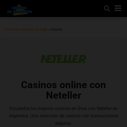
Principal
»
Métodos de pago
»
Neteller
Casinos online con
Neteller
Encuentra los mejores casinos en línea con Neteller en
Argentina. Una selección de casinos con transacciones
seguras.