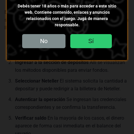
Debés tener 18 años o más para acceder a este sitio
El proceso de recarga con esta herramienta es bastante
web. Contiene contenido, enlaces y anuncios
relacionados con el juego. Jugá de manera
simple y por lo general se concreta en pocos minutos. Para
responsable.
llevarlo a cabo, es necesario:
No
Sí
Registrar cuenta o iniciar sesión
El jugador accede al
operador de su preferencia.
Ingresar a la sección de depósitos
Allí se visualizan
los métodos disponibles para enviar fondos.
Seleccionar Neteller
El sistema solicita la cantidad a
depositar y puede redirigir a la billetera de Neteller.
Autenticar la operación
Se ingresan las credenciales
correspondientes y se confirma la transferencia.
Verificar saldo
En la mayoría de los casos, el dinero
aparece de forma casi inmediata en el balance del
usuario.