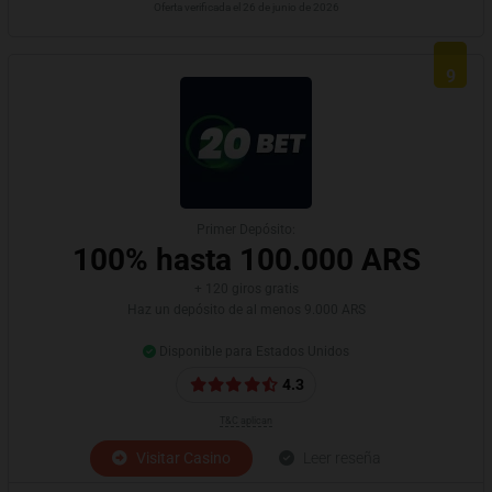
Oferta verificada el 26 de junio de 2026
9
Primer Depósito:
100% hasta 100.000 ARS
+ 120 giros gratis
Haz un depósito de al menos 9.000 ARS
Disponible para Estados Unidos
4.3
T&C aplican
Visitar Casino