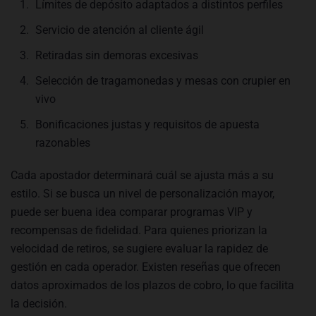
Límites de depósito adaptados a distintos perfiles
Servicio de atención al cliente ágil
Retiradas sin demoras excesivas
Selección de tragamonedas y mesas con crupier en
vivo
Bonificaciones justas y requisitos de apuesta
razonables
Cada apostador determinará cuál se ajusta más a su
estilo. Si se busca un nivel de personalización mayor,
puede ser buena idea comparar programas VIP y
recompensas de fidelidad. Para quienes priorizan la
velocidad de retiros, se sugiere evaluar la rapidez de
gestión en cada operador. Existen reseñas que ofrecen
datos aproximados de los plazos de cobro, lo que facilita
la decisión.