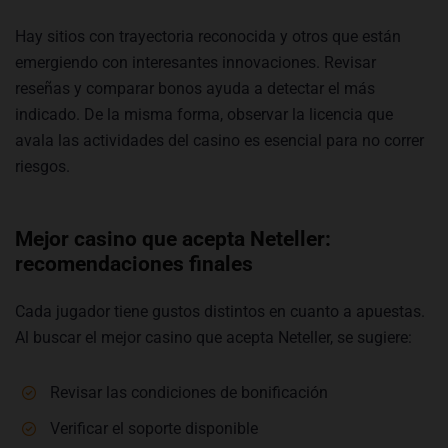
Hay sitios con trayectoria reconocida y otros que están
emergiendo con interesantes innovaciones. Revisar
reseñas y comparar bonos ayuda a detectar el más
indicado. De la misma forma, observar la licencia que
avala las actividades del casino es esencial para no correr
riesgos.
Mejor casino que acepta Neteller:
recomendaciones finales
Cada jugador tiene gustos distintos en cuanto a apuestas.
Al buscar el mejor casino que acepta Neteller, se sugiere:
Revisar las condiciones de bonificación
Verificar el soporte disponible