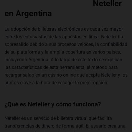
Neteller
en Argentina
La adopción de billeteras electrónicas es cada vez mayor
entre los entusiastas de las apuestas en línea. Neteller ha
sobresalido debido a sus procesos veloces, la confiabilidad
de su plataforma y la amplia cobertura en varios países,
incluyendo Argentina. A lo largo de este texto se explican
las características de esta herramienta, el método para
recargar saldo en un casino online que acepta Neteller y los
puntos clave a la hora de escoger la mejor opción.
¿Qué es Neteller y cómo funciona?
Neteller es un servicio de billetera virtual que facilita
transferencias de dinero de forma ágil. El usuario crea una