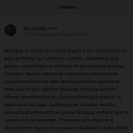
1 listados
Zac Vickers
, Autor
Última actualización: 26 junio 2026 06:18
Nodapay te ofrece una forma segura y sin complicaciones
para gestionar tus fondos en casinos, asegurando que
puedas concentrarte en disfrutar de tus destinos de juego
favoritos. Nuestro equipo de expertos ha seleccionado
cuidadosamente una lista de excepcionales casinos en
línea que no solo admiten Nodapay, sino que también
ofrecen increíbles bonos y promociones para mejorar tu
experiencia de juego. Sumérgete en nuestras reseñas
exhaustivas y encuentra el casino Nodapay perfecto que se
ajuste a tus necesidades. ¡Prepárate para explorar el
emocionante mundo de los casinos Nodapay y juega hasta