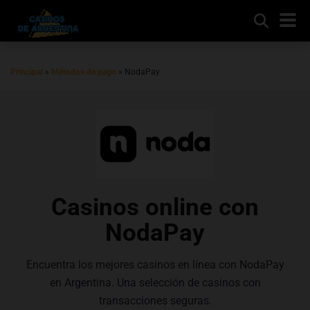
Principal
»
Métodos de pago
»
NodaPay
Casinos online con
NodaPay
Encuentra los mejores casinos en línea con NodaPay
en Argentina. Una selección de casinos con
transacciones seguras.