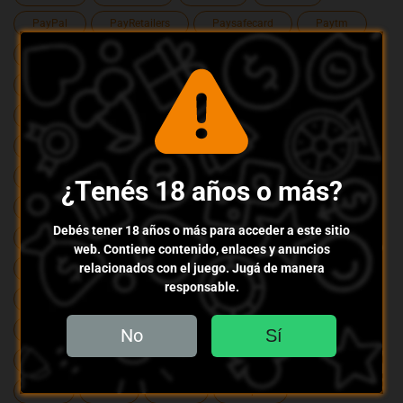
PayPal
PayRetailers
Paysafecard
Paytm
PeP (Paladyum Elektronik Para)
Perfect Money
PhonePe
Piastrix
Pix
POLi
PostePay
Privat24
Proton (XPR)
Purple Pay
Qiwi
Rapid Transfer
Revolut
Ripple
Santander
SEPA
ServiPagos
Skrill
¿Tenés 18 años o más?
Skrill 1-Tap
Sofort
Solana (SOL)
Sparkasse
Debés tener 18 años o más para acceder a este sitio
SPE
Stellar (XLM)
STICPAY
Swedbank
web. Contiene contenido, enlaces y anuncios
relacionados con el juego. Jugá de manera
Tether
Tia
Tron
Trust Payments
responsable.
Trustly
UniCredit
UPI
USD Coin (USDC)
Venus Point
Visa
Volksbank Kraichgau
No
Sí
Walmart Pay
WebMoney
Western Union
Wise
Zelle
Zettle
Zimpler