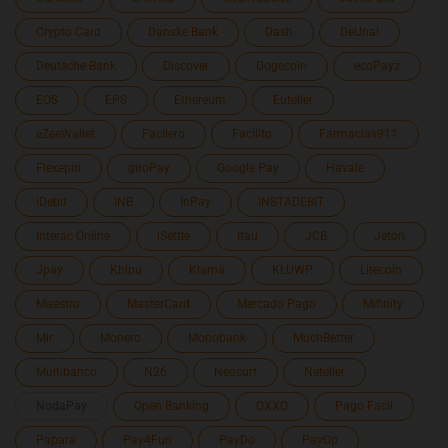
Crypto Card
Danske Bank
Dash
DeUna!
Deutsche Bank
Discover
Dogecoin
ecoPayz
EOS
EPS
Ethereum
Euteller
eZeeWallet
Facilero
Facilito
Farmacias911
Flexepin
giroPay
Google Pay
Havale
iDebit
INB
InPay
INSTADEBIT
Interac Online
iSettle
Itau
JCB
Jeton
Jpay
Khipu
Klarna
KLUWP
Litecoin
Maestro
MasterCard
Mercado Pago
Mifinity
Mir
Monero
Monobank
MuchBetter
Multibanco
N26
Neosurf
Neteller
NodaPay
Open Banking
OXXO
Pago Facil
Papara
Pay4Fun
PayDo
PayOp