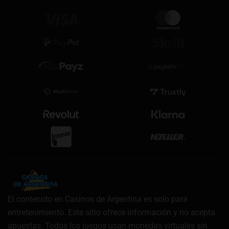
El contenido en Casinos de Argentina es solo para
entretenimiento. Este sitio ofrece información y no acepta
apuestas. Todos los juegos usan monedas virtuales sin