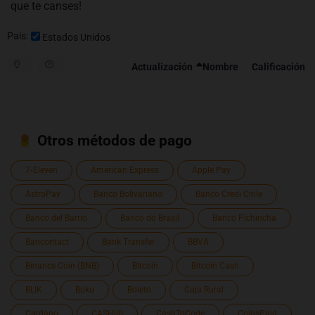
que te canses!
País:
Estados Unidos
Actualización
Nombre
Calificación
Otros métodos de pago
7‑Eleven
American Express
Apple Pay
AstroPay
Banco Bolivariano
Banco Credi Chile
Banco del Barrio
Banco do Brasil
Banco Pichincha
Bancontact
Bank Transfer
BBVA
Binance Coin (BNB)
Bitcoin
Bitcoin Cash
BLIK
Boku
Boleto
Caja Rural
Cardano
CASHlib
CashToCode
CoinsPaid