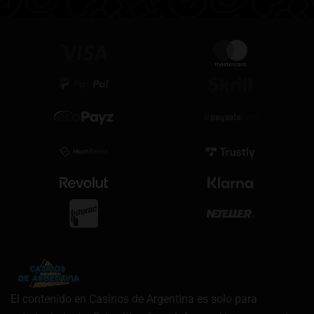
El contenido en Casinos de Argentina es solo para