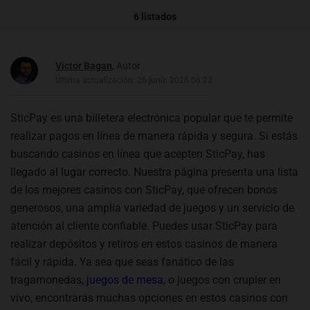
6 listados
Victor Bagan
, Autor
Última actualización: 26 junio 2026 06:23
SticPay es una billetera electrónica popular que te permite
realizar pagos en línea de manera rápida y segura. Si estás
buscando casinos en línea que acepten SticPay, has
llegado al lugar correcto. Nuestra página presenta una lista
de los mejores casinos con SticPay, que ofrecen bonos
generosos, una amplia variedad de juegos y un servicio de
atención al cliente confiable. Puedes usar SticPay para
realizar depósitos y retiros en estos casinos de manera
fácil y rápida. Ya sea que seas fanático de las
tragamonedas,
juegos de mesa
, o juegos con crupier en
vivo, encontrarás muchas opciones en estos casinos con