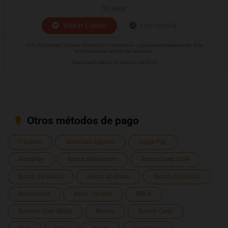
T&C aplican
Visitar Casino
18+ | Publicidad | Aplican términos y condiciones. Jugá responsablemente. Más
información en el sitio del operador.
Oferta verificada el 26 de junio de 2026
Otros métodos de pago
7‑Eleven
American Express
Apple Pay
AstroPay
Banco Bolivariano
Banco Credi Chile
Banco del Barrio
Banco do Brasil
Banco Pichincha
Bancontact
Bank Transfer
BBVA
Binance Coin (BNB)
Bitcoin
Bitcoin Cash