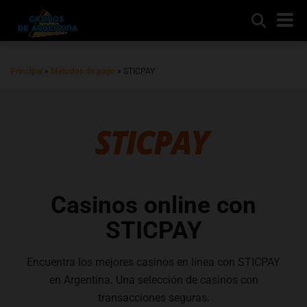
Principal
»
Métodos de pago
»
STICPAY
Casinos online con
STICPAY
Encuentra los mejores casinos en línea con STICPAY
en Argentina. Una selección de casinos con
transacciones seguras.