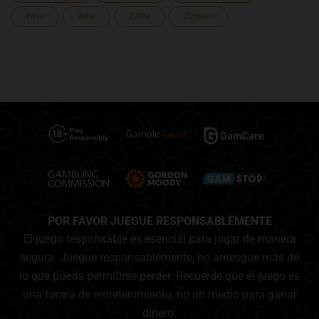
Wise
Zelle
Zettle
Zimpler
POR FAVOR JUEGUE RESPONSABLEMENTE
El juego responsable es esencial para jugar de manera
segura. Juegue responsablemente, no arriesgue más de
lo que pueda permitirse perder. Recuerde que el juego es
una forma de entretenimiento, no un medio para ganar
dinero.