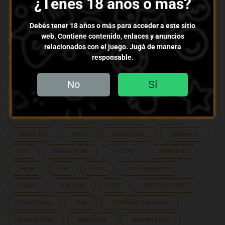
¿Tenés 18 años o más?
Papara
Pay4Fun
PayDo
PayOp
Debés tener 18 años o más para acceder a este sitio
PayPal
PayRetailers
Paysafecard
Paytm
web. Contiene contenido, enlaces y anuncios
relacionados con el juego. Jugá de manera
PeP (Paladyum Elektronik Para)
Perfect Money
responsable.
PhonePe
Piastrix
Pix
POLi
No
Sí
PostePay
Privat24
Proton (XPR)
Purple Pay
Qiwi
Rapid Transfer
Revolut
Ripple
Santander
SEPA
ServiPagos
Skrill
Skrill 1-Tap
Sofort
Solana (SOL)
Sparkasse
SPE
Stellar (XLM)
STICPAY
Swedbank
Tether
Tia
Tron
Trust Payments
Trustly
UniCredit
UPI
USD Coin (USDC)
Venus Point
Visa
Volksbank Kraichgau
Walmart Pay
WebMoney
Western Union