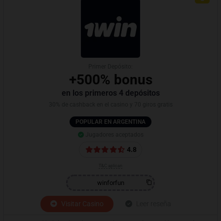
Primer Depósito:
+500% bonus
en los primeros 4 depósitos
30% de cashback en el casino y 70 giros gratis
POPULAR EN ARGENTINA
Jugadores aceptados
4.8
T&C aplican
winforfun
Visitar Casino