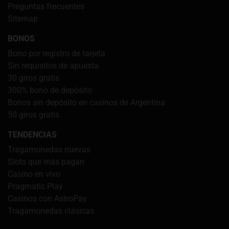
Preguntas frecuentes
Sitemap
BONOS
Bono por registro de tarjeta
Sin requisitos de apuesta
30 giros gratis
300% bono de depósito
Bonos sin depósito en casinos de Argentina
50 giros gratis
TENDENCIAS
Tragamonedas nuevas
Slots que más pagan
Casino en vivo
Pragmatic Play
Casinos con AstroPay
Tragamonedas clásicas