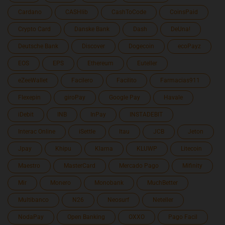
Cardano
CASHlib
CashToCode
CoinsPaid
Crypto Card
Danske Bank
Dash
DeUna!
Deutsche Bank
Discover
Dogecoin
ecoPayz
EOS
EPS
Ethereum
Euteller
eZeeWallet
Facilero
Facilito
Farmacias911
Flexepin
giroPay
Google Pay
Havale
iDebit
INB
InPay
INSTADEBIT
Interac Online
iSettle
Itau
JCB
Jeton
Jpay
Khipu
Klarna
KLUWP
Litecoin
Maestro
MasterCard
Mercado Pago
Mifinity
Mir
Monero
Monobank
MuchBetter
Multibanco
N26
Neosurf
Neteller
NodaPay
Open Banking
OXXO
Pago Facil