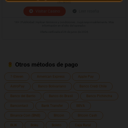
T&C aplican
Visitar Casino
18+ | Publicidad | Aplican términos y condiciones. Jugá responsablemente. Más
información en el sitio del operador.
Oferta verificada el 26 de junio de 2026
Otros métodos de pago
7‑Eleven
American Express
Apple Pay
AstroPay
Banco Bolivariano
Banco Credi Chile
Banco del Barrio
Banco do Brasil
Banco Pichincha
Bancontact
Bank Transfer
BBVA
Binance Coin (BNB)
Bitcoin
Bitcoin Cash
BLIK
Boku
Boleto
Caja Rural