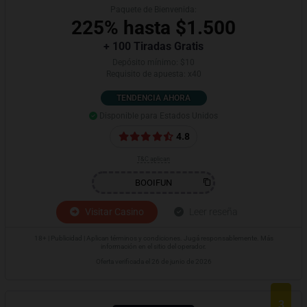
Paquete de Bienvenida:
225% hasta $1.500
+ 100 Tiradas Gratis
Depósito mínimo: $10
Requisito de apuesta: x40
TENDENCIA AHORA
Disponible para Estados Unidos
4.8
T&C aplican
BOOIFUN
Visitar Casino
18+ | Publicidad | Aplican términos y condiciones. Jugá responsablemente. Más
información en el sitio del operador.
Oferta verificada el 26 de junio de 2026
3