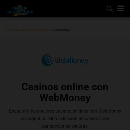
Principal
»
Métodos de pago
»
WebMoney
Casinos online con
WebMoney
Encuentra los mejores casinos en línea con WebMoney
en Argentina. Una selección de casinos con
transacciones seguras.