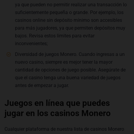
ya que pueden no permitir realizar una transacción lo
suficientemente pequeña o grande. Por ejemplo, los
casinos online sin depósito mínimo son accesibles
para más jugadores, ya que permiten depósitos muy
bajos. Revisa estos límites para evitar
inconvenientes;
Diversidad de juegos Monero. Cuando ingresas a un
nuevo casino, siempre es mejor tener la mayor
cantidad de opciones de juego posible. Asegúrate de
que el casino tenga una buena variedad de juegos
antes de empezar a jugar.
Juegos en línea que puedes
jugar en los casinos Monero
Cualquier plataforma de nuestra lista de casinos Monero