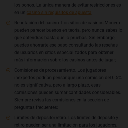
los bonos. La única manera de evitar restricciones es
en un
casino sin requisitos de apuesta
;
Reputación del casino. Los sitios de casinos Monero
pueden parecer buenos en teoría, pero nunca sabes lo
que obtendrás hasta que lo pruebas. Sin embargo,
puedes ahorrarte ese paso consultando las reseñas
de usuarios en sitios especializados para obtener
más información sobre los casinos antes de jugar;
Comisiones de procesamiento. Los jugadores
inexpertos podrían pensar que una comisión del 0.5%
no es significativa, pero a largo plazo, esas
comisiones pueden sumar cantidades considerables.
Siempre revisa las comisiones en la sección de
preguntas frecuentes;
Límites de depósito/retiro. Los límites de depósito y
retiro pueden ser una limitación para los jugadores,