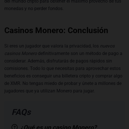
del mundo cripto para obtener el máximo provecho de tus
monedas y no perder fondos.
Casinos Monero: Conclusión
Si eres un jugador que valora la privacidad, los
nuevos
casinos Monero
definitivamente son un método de pago a
considerar. Además, disfrutarás de pagos rápidos sin
comisiones. Todo lo que necesitas para aprovechar estos
beneficios es conseguir una billetera cripto y comprar algo
de XMR. No tengas miedo de probar y únete a millones de
jugadores que ya utilizan Monero para jugar.
¿Qué es un casino Monero?