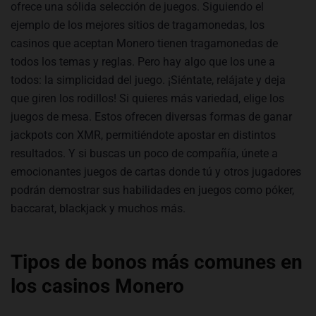
ofrece una sólida selección de juegos. Siguiendo el
ejemplo de los mejores sitios de tragamonedas, los
casinos que aceptan Monero tienen tragamonedas de
todos los temas y reglas. Pero hay algo que los une a
todos: la simplicidad del juego. ¡Siéntate, relájate y deja
que giren los rodillos! Si quieres más variedad, elige los
juegos de mesa. Estos ofrecen diversas formas de ganar
jackpots con XMR, permitiéndote apostar en distintos
resultados. Y si buscas un poco de compañía, únete a
emocionantes juegos de cartas donde tú y otros jugadores
podrán demostrar sus habilidades en juegos como póker,
baccarat, blackjack y muchos más.
Tipos de bonos más comunes en
los casinos Monero