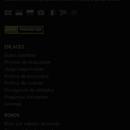
ENLACES
Sobre nosotros
Proceso de evaluación
Juego responsable
Política de privacidad
Política de cookies
Divulgación de afiliados
Preguntas frecuentes
Sitemap
BONOS
Bono por registro de tarjeta