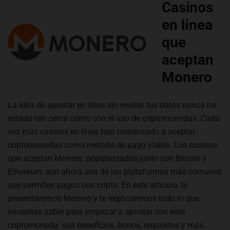
Casinos
en línea
que
aceptan
Monero
La idea de apostar en línea sin revelar tus datos nunca ha
estado tan cerca como con el uso de criptomonedas. Cada
vez más casinos en línea han comenzado a aceptar
criptomonedas como método de pago viable. Los casinos
que aceptan Monero, popularizados junto con Bitcoin y
Ethereum, son ahora una de las plataformas más comunes
que permiten pagos con cripto. En este artículo, te
presentaremos Monero y te explicaremos todo lo que
necesitas saber para empezar a apostar con esta
criptomoneda: sus beneficios, bonos, requisitos y más.