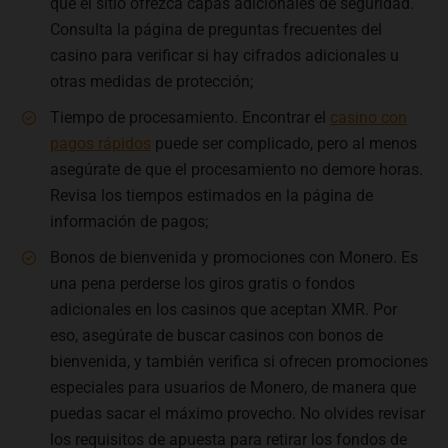
que el sitio ofrezca capas adicionales de seguridad.
Consulta la página de preguntas frecuentes del
casino para verificar si hay cifrados adicionales u
otras medidas de protección;
Tiempo de procesamiento. Encontrar el
casino con
pagos rápidos
puede ser complicado, pero al menos
asegúrate de que el procesamiento no demore horas.
Revisa los tiempos estimados en la página de
información de pagos;
Bonos de bienvenida y promociones con Monero. Es
una pena perderse los giros gratis o fondos
adicionales en los casinos que aceptan XMR. Por
eso, asegúrate de buscar casinos con bonos de
bienvenida, y también verifica si ofrecen promociones
especiales para usuarios de Monero, de manera que
puedas sacar el máximo provecho. No olvides revisar
los requisitos de apuesta para retirar los fondos de