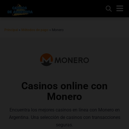
Principal
»
Métodos de pago
»
Monero
Casinos online con
Monero
Encuentra los mejores casinos en línea con Monero en
Argentina. Una selección de casinos con transacciones
seguras.