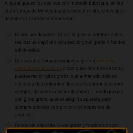
Al igual que en los casinos con moneda fiduciaria, en las
plataformas de Monero puedes encontrar diferentes tipos
de bonos. Los más comunes son:
Bonos por depósito. Como sugiere el nombre, debes
realizar un depósito para recibir giros gratis o fondos
adicionales;
Giros gratis. Como recompensa por un
bono sin
depósito en un casino
, o cualquier otro tipo de bono,
puedes recibir giros gratis, que a menudo solo se
aplican a determinados tipos de tragamonedas (por
ejemplo, de ciertos desarrolladores). Cuando juegas
con giros gratis, puedes elegir la apuesta, pero
siempre deberás cumplir con los requisitos de
apuesta;
Bonos sin depósito. Giros gratis y fondos solo por