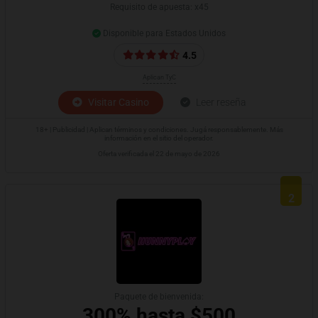
Requisito de apuesta: x45
Disponible para Estados Unidos
4.5
Aplican TyC
Visitar Casino
18+ | Publicidad | Aplican términos y condiciones. Jugá responsablemente. Más
información en el sitio del operador.
Oferta verificada el 22 de mayo de 2026
2
Paquete de bienvenida:
300% hasta $500