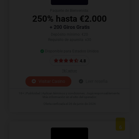
Paquete de Bienvenida:
250% hasta €2.000
+ 200 Giros Gratis
Depósito mínimo: €20
Requisito de apuesta: x30
Disponible para Estados Unidos
4.8
T&C aplican
Visitar Casino
18+ | Publicidad | Aplican términos y condiciones. Jugá responsablemente.
Más información en el sitio del operador.
Oferta verificada el 26 de junio de 2026
6