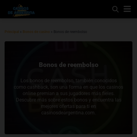
Principal
»
Bonos de casino
»
Bonos de reembolso
Bonos de reembolso
Los bonos de reembolso, también conocidos
como cashback, son una forma en que los casinos
online premian a sus jugadores más fieles.
Descubre más sobre estos bonos y encuentra las
mejores ofertas para ti en
casinosdeargentina.com.