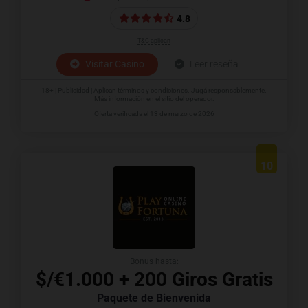
4.8
T&C aplican
Visitar Casino
18+ | Publicidad | Aplican términos y condiciones. Jugá responsablemente.
Más información en el sitio del operador.
Oferta verificada el 13 de marzo de 2026
10
Bonus hasta:
$/€1.000 + 200 Giros Gratis
Paquete de Bienvenida