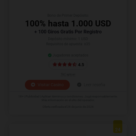
Bono de Primer Depósito:
100% hasta 1.000 USD
+ 100 Giros Gratis Por Registro
Depósito mínimo: 1 USD
Requisitos de apuesta: x35
Jugadores aceptados
4.5
T&C aplican
Visitar Casino
18+ | Publicidad | Aplican términos y condiciones. Jugá responsablemente.
Más información en el sitio del operador.
Oferta verificada el 26 de junio de 2026
24