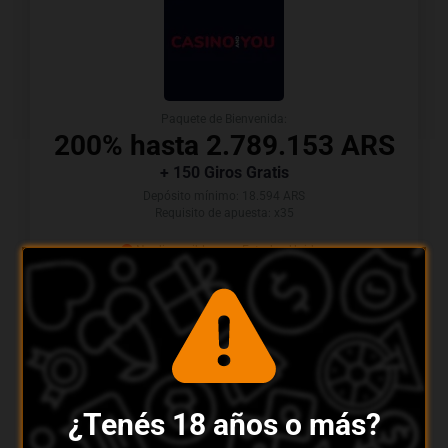
Paquete de Bienvenida:
200% hasta 2.789.153 ARS
+ 150 Giros Gratis
Depósito mínimo: 18.594 ARS
Requisito de apuesta: x35
No disponible para Estados Unidos
4.5
Aplican TyC
Visitar Casino
18+ | Publicidad | Aplican términos y condiciones. Jugá responsablemente.
Más información en el sitio del operador.
¿Tenés 18 años o más?
Oferta verificada el 26 de junio de 2026