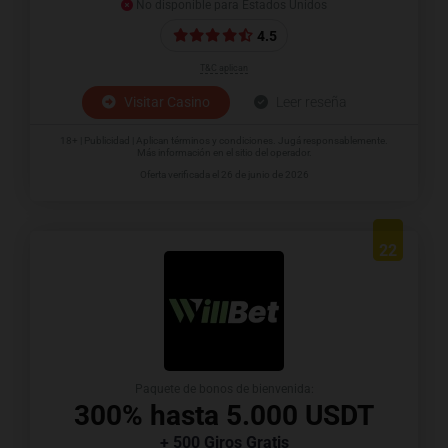
No disponible para Estados Unidos
4.5
T&C aplican
Visitar Casino
18+ | Publicidad | Aplican términos y condiciones. Jugá responsablemente.
Más información en el sitio del operador.
Oferta verificada el 26 de junio de 2026
22
Paquete de bonos de bienvenida:
300% hasta 5.000 USDT
+ 500 Giros Gratis