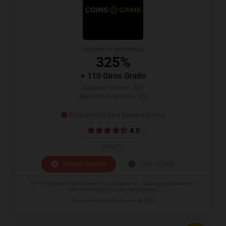
Paquete de Bienvenida:
325%
+ 110 Giros Gratis
Depósito mínimo: $20
Requisito de apuesta: 35x
No disponible para Estados Unidos
4.5
Aplican TyC
Visitar Casino
18+ | Publicidad | Aplican términos y condiciones. Jugá responsablemente.
Más información en el sitio del operador.
Oferta verificada el 26 de junio de 2026