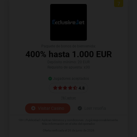
7
Paquete de bonos de bienvenida:
400% hasta 1.000 EUR
Depósito mínimo: 20 EUR
Requisito de apuesta: x30
Jugadores aceptados
4.8
T&C aplican
Visitar Casino
18+ | Publicidad | Aplican términos y condiciones. Jugá responsablemente.
Más información en el sitio del operador.
Oferta verificada el 26 de junio de 2026