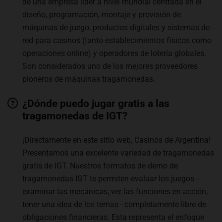
de una empresa líder a nivel mundial centrada en el
diseño, programación, montaje y provisión de
máquinas de juego, productos digitales y sistemas de
red para casinos (tanto establecimientos físicos como
operaciones online) y operadores de lotería globales.
Son considerados uno de los mejores proveedores
pioneros de máquinas tragamonedas.
¿Dónde puedo jugar gratis a las
tragamonedas de IGT?
¡Directamente en este sitio web, Casinos de Argentina!
Presentamos una excelente variedad de tragamonedas
gratis de IGT. Nuestros formatos de demo de
tragamonedas IGT te permiten evaluar los juegos -
examinar las mecánicas, ver las funciones en acción,
tener una idea de los temas - completamente libre de
obligaciones financieras. Esta representa el enfoque