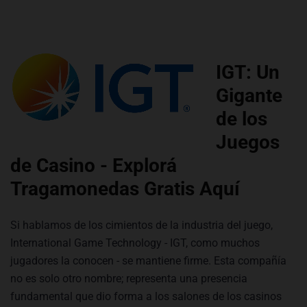
IGT: Un
Gigante
de los
Juegos
de Casino - Explorá
Tragamonedas Gratis Aquí
Si hablamos de los cimientos de la industria del juego,
International Game Technology - IGT, como muchos
jugadores la conocen - se mantiene firme. Esta compañía
no es solo otro nombre; representa una presencia
fundamental que dio forma a los salones de los casinos