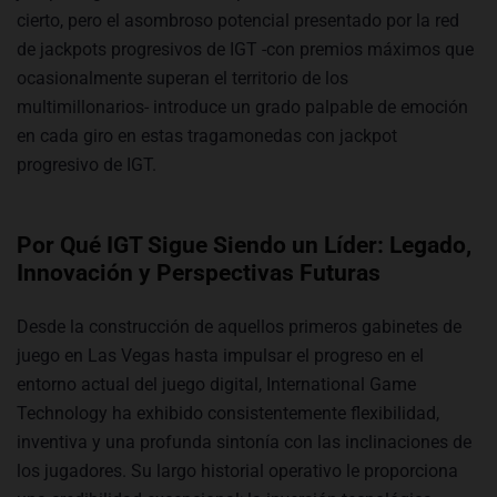
cierto, pero el asombroso potencial presentado por la red
de jackpots progresivos de IGT -con premios máximos que
ocasionalmente superan el territorio de los
multimillonarios- introduce un grado palpable de emoción
en cada giro en estas tragamonedas con jackpot
progresivo de IGT.
Por Qué IGT Sigue Siendo un Líder: Legado,
Innovación y Perspectivas Futuras
Desde la construcción de aquellos primeros gabinetes de
juego en Las Vegas hasta impulsar el progreso en el
entorno actual del juego digital, International Game
Technology ha exhibido consistentemente flexibilidad,
inventiva y una profunda sintonía con las inclinaciones de
los jugadores. Su largo historial operativo le proporciona