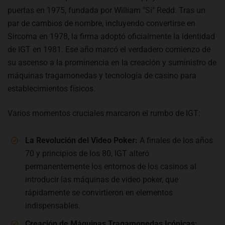
puertas en 1975, fundada por William "Si" Redd. Tras un
par de cambios de nombre, incluyendo convertirse en
Sircoma en 1978, la firma adoptó oficialmente la identidad
de IGT en 1981. Ese año marcó el verdadero comienzo de
su ascenso a la prominencia en la creación y suministro de
máquinas tragamonedas y tecnología de casino para
establecimientos físicos.
Varios momentos cruciales marcaron el rumbo de IGT:
La Revolución del Video Poker:
A finales de los años
70 y principios de los 80, IGT alteró
permanentemente los entornos de los casinos al
introducir las máquinas de video poker, que
rápidamente se convirtieron en elementos
indispensables.
Creación de Máquinas Tragamonedas Icónicas: