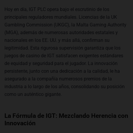
Hoy en día, IGT PLC opera bajo el escrutinio de los
principales reguladores mundiales. Licencias de la UK
Gambling Commission (UKGC), la Malta Gaming Authority
(MGA), además de numerosas autoridades estatales y
nacionales en los EE. UU. y más allá, confirman su
legitimidad. Esta rigurosa supervisión garantiza que los
juegos de casino de IGT satisfacen exigentes estándares
de equidad y seguridad para el jugador. La innovación
persistente, junto con una dedicación a la calidad, le ha
asegurado a la compañía numerosos premios de la
industria a lo largo de los años, consolidando su posición
como un auténtico gigante.
La Fórmula de IGT: Mezclando Herencia con
Innovación