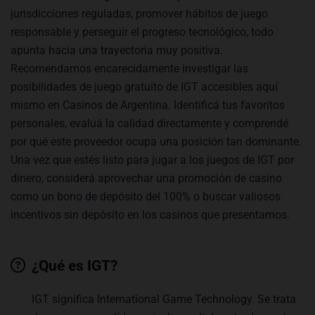
jurisdicciones reguladas, promover hábitos de juego
responsable y perseguir el progreso tecnológico, todo
apunta hacia una trayectoria muy positiva.
Recomendamos encarecidamente investigar las
posibilidades de juego gratuito de IGT accesibles aquí
mismo en Casinos de Argentina. Identificá tus favoritos
personales, evaluá la calidad directamente y comprendé
por qué este proveedor ocupa una posición tan dominante.
Una vez que estés listo para jugar a los juegos de IGT por
dinero, considerá aprovechar una promoción de casino
como un bono de depósito del 100% o buscar valiosos
incentivos sin depósito en los casinos que presentamos.
¿Qué es IGT?
IGT significa International Game Technology. Se trata