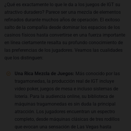
¿Qué es exactamente lo que le da a los juegos de IGT su
atractivo duradero? Parece ser una mezcla de elementos
refinados durante muchos años de operación. El exitoso
salto de la compañía desde dominar los espacios de los
casinos físicos hasta convertirse en una fuerza importante
en línea ciertamente resalta su profundo conocimiento de
las preferencias de los jugadores. Veamos las cualidades
que los distinguen:
Una Rica Mezcla de Juegos:
Más conocido por las
tragamonedas, la producción real de IGT incluye
video poker, juegos de mesa e incluso sistemas de
lotería. Para la audiencia online, su biblioteca de
máquinas tragamonedas es sin duda la principal
atracción. Los jugadores encuentran un espectro
completo, desde máquinas clásicas de tres rodillos
que evocan una sensación de Las Vegas hasta