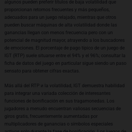
algunos pueden preferir títulos de baja volatilidad que
proporcionan retornos frecuentes y más pequeños,
adecuados para un juego relajado, mientras que otros
pueden buscar máquinas de alta volatilidad donde las
ganancias llegan con menos frecuencia pero con un
potencial de magnitud mayor, atrayendo a los buscadores
de emociones. El porcentaje de pago típico de un juego de
IGT (RTP) suele situarse entre el 94% y el 96%; consultar la
ficha de datos del juego en particular sigue siendo un paso
sensato para obtener cifras exactas.
Más allá del RTP и la volatilidad, IGT demuestra habilidad
para integrar una variada colección de interesantes
funciones de bonificación en sus tragamonedas. Los
jugadores a menudo encuentran valiosas secuencias de
giros gratis, frecuentemente aumentadas por
multiplicadores de ganancias o símbolos especiales
activos solo durante la fase de bonificación. Los juegos de