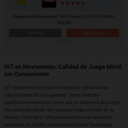
3
Paquete de Bienvenida 700% hasta 4.580.000 ARS +
600 GG
Visitar Casino
Aplican TyC
IGT en Movimiento: Calidad de Juego Móvil
sin Concesiones
IGT demuestra una clara comprensión del deseo de
adaptabilidad de los jugadores. Se ha invertido
significativamente para hacer que su biblioteca de juegos
sea accesible desde casi cualquier lugar a través de su
división PlayDigital. Utilizando prácticas de desarrollo
modernas en HTML5, International Game Technology