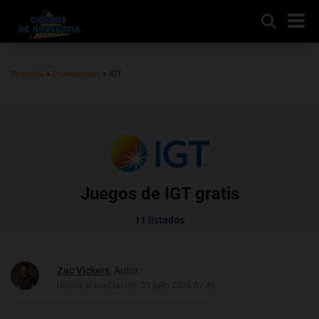
Principal
»
Proveedores
»
IGT
Juegos de IGT gratis
11 listados
Zac Vickers
, Autor
Última actualización: 31 julio 2026 07:48