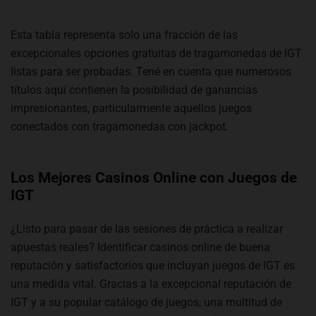
Esta tabla representa solo una fracción de las
excepcionales opciones gratuitas de tragamonedas de IGT
listas para ser probadas. Tené en cuenta que numerosos
títulos aquí contienen la posibilidad de ganancias
impresionantes, particularmente aquellos juegos
conectados con tragamonedas con jackpot.
Los Mejores Casinos Online con Juegos de
IGT
¿Listo para pasar de las sesiones de práctica a realizar
apuestas reales? Identificar casinos online de buena
reputación y satisfactorios que incluyan juegos de IGT es
una medida vital. Gracias a la excepcional reputación de
IGT y a su popular catálogo de juegos, una multitud de