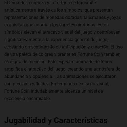
El tema de la riqueza y la fortuna se transmite
artísticamente a través de los símbolos, que presentan
representaciones de monedas doradas, talismanes y joyas
exquisitas que adornan los carretes giratorios. Estos
símbolos elevan el atractivo visual del juego y contribuyen
significativamente a la experiencia general de juego,
evocando un sentimiento de anticipación y emoción. El uso
de una paleta de colores vibrante en Fortune Coin también
es digno de mención. Este espectro animado de tonos
amplifica el atractivo del juego, creando una atmósfera de
abundancia y opulencia. Las animaciones se ejecutaron
con precisión y fluidez. En términos de diseño visual,
Fortune Coin indudablemente alcanza un nivel de
excelencia encomiable.
Jugabilidad y Características