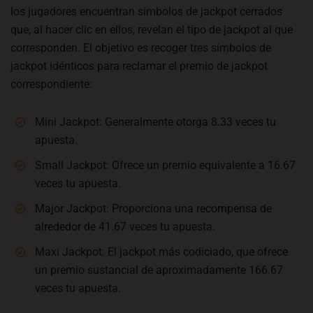
los jugadores encuentran símbolos de jackpot cerrados
que, al hacer clic en ellos, revelan el tipo de jackpot al que
corresponden. El objetivo es recoger tres símbolos de
jackpot idénticos para reclamar el premio de jackpot
correspondiente:
Mini Jackpot: Generalmente otorga 8.33 veces tu
apuesta.
Small Jackpot: Ofrece un premio equivalente a 16.67
veces tu apuesta.
Major Jackpot: Proporciona una recompensa de
alrededor de 41.67 veces tu apuesta.
Maxi Jackpot: El jackpot más codiciado, que ofrece
un premio sustancial de aproximadamente 166.67
veces tu apuesta.