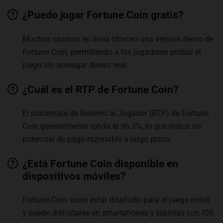
¿Puedo jugar Fortune Coin gratis?
Muchos casinos en línea ofrecen una versión demo de
Fortune Coin, permitiendo a los jugadores probar el
juego sin arriesgar dinero real.
¿Cuál es el RTP de Fortune Coin?
El porcentaje de Retorno al Jugador (RTP) de Fortune
Coin generalmente ronda el 96.2%, lo que indica un
potencial de pago razonable a largo plazo.
¿Está Fortune Coin disponible en
dispositivos móviles?
Fortune Coin suele estar diseñado para el juego móvil
y puede disfrutarse en smartphones y tabletas con iOS