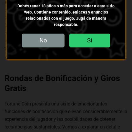
emoción y fiabilidad. Además, Fortune Coin cuenta con un
Debés tener 18 años o más para acceder a este sitio
porcentaje de Retorno al Jugador (RTP) del 96.2%. Este
web. Contiene contenido, enlaces y anuncios
porcentaje expresa las expectativas teóricas de pago a
relacionados con el juego. Jugá de manera
responsable.
largo plazo del juego, con valores más altos que indican
mayores probabilidades de éxito para el jugador. Si te
No
Sí
interesa experimentar la emoción de los juegos de azar,
también puedes
jugar a la ruleta gratis
, donde encontrarás
una dinámica similar que te permitirá disfrutar sin riesgos.
Rondas de Bonificación y Giros
Gratis
Fortune Coin presenta una serie de emocionantes
funciones de bonificación que elevan considerablemente la
experiencia del jugador y las posibilidades de obtener
recompensas sustanciales. Vamos a explorar en detalle