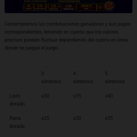
Contemplemos las combinaciones ganadoras y sus pagos
correspondientes, teniendo en cuenta que los valores
precisos pueden fluctuar dependiendo del casino en línea
donde se juegue el juego.
3
4
5
símbolos
símbolos
símbolos
León
x30
x35
x40
dorado
Rana
x25
x30
x35
dorada