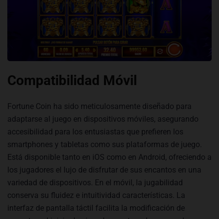
Compatibilidad Móvil
Fortune Coin ha sido meticulosamente diseñado para
adaptarse al juego en dispositivos móviles, asegurando
accesibilidad para los entusiastas que prefieren los
smartphones y tabletas como sus plataformas de juego.
Está disponible tanto en iOS como en Android, ofreciendo a
los jugadores el lujo de disfrutar de sus encantos en una
variedad de dispositivos. En el móvil, la jugabilidad
conserva su fluidez e intuitividad características. La
interfaz de pantalla táctil facilita la modificación de