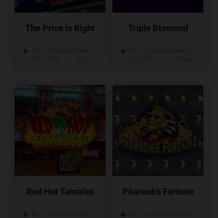
The Price is Right
Triple Diamond
4.6
Volatilidad:
Media
4.3
Volatilidad:
Media
2,335
RTP:
96.25%
2,479
RTP:
95.06%
Red Hot Tamales
Pharaoh’s Fortune
4.9
Volatilidad:
Baja
4.6
Volatilidad:
Media