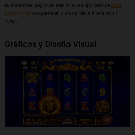
explorar más juegos, existen muchas opciones de
slots
gratis online
que permiten disfrutar de la diversión sin
riesgo.
Gráficos y Diseño Visual