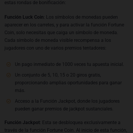
estas rondas de bonificación:
Función Luck Coin
: Los símbolos de monedas pueden
aparecer en los carretes, y para activar la función Fortune
Coin, solo necesitas que caiga un símbolo de moneda.
Cada símbolo de moneda visible recompensa a los
jugadores con uno de varios premios tentadores:
Un pago inmediato de 1000 veces tu apuesta inicial.
Un conjunto de 5, 10, 15 o 20 giros gratis,
proporcionando amplias oportunidades para ganar
más.
Acceso a la Función Jackpot, donde los jugadores
pueden ganar premios de jackpot sustanciales.
Función Jackpot
: Esta se desbloquea exclusivamente a
través de la función Fortune Coin. Al inicio de esta función,