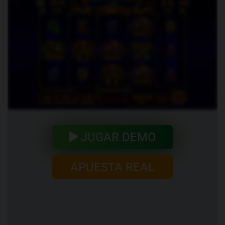
JUGAR DEMO
APUESTA REAL