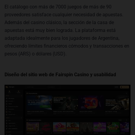
El catálogo con más de 7000 juegos de más de 90
proveedores satisface cualquier necesidad de apuestas.
Además del casino clásico, la sección de la casa de
apuestas está muy bien lograda. La plataforma está
adaptada idealmente para los jugadores de Argentina,
ofreciendo límites financieros cómodos y transacciones en
pesos (ARS) o dólares (USD).
Diseño del sitio web de Fairspin Casino y usabilidad