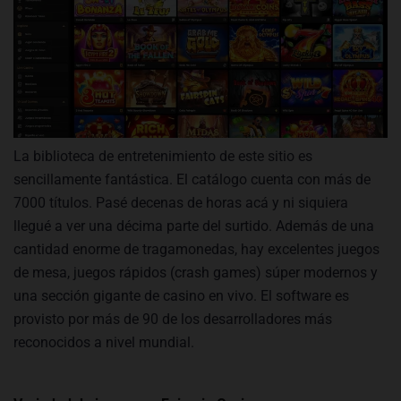
La biblioteca de entretenimiento de este sitio es
sencillamente fantástica. El catálogo cuenta con más de
7000 títulos. Pasé decenas de horas acá y ni siquiera
llegué a ver una décima parte del surtido. Además de una
cantidad enorme de tragamonedas, hay excelentes juegos
de mesa, juegos rápidos (crash games) súper modernos y
una sección gigante de casino en vivo. El software es
provisto por más de 90 de los desarrolladores más
reconocidos a nivel mundial.