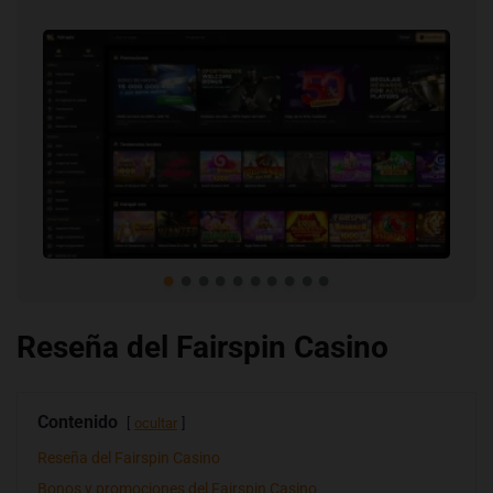
Reseña del Fairspin Casino
Contenido
ocultar
Reseña del Fairspin Casino
Bonos y promociones del Fairspin Casino