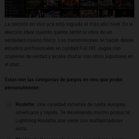
La sección en vivo acá está lograda al más alto nivel. Es la
elección ideal cuando querés sentir la vibra de un
verdadero casino físico. Las transmisiones se hacen desde
estudios profesionales en calidad Full HD. Jugás con
crupieres de verdad y podés charlar con otros jugadores en
el chat.
Estas son las categorías de juegos en vivo que probé
personalmente:
Roulette:
Una variedad inmensa de ruleta europea,
americana y rápida. Te recomiendo mucho probar la
Lightning Roulette, que viene con multiplicadores
extra.