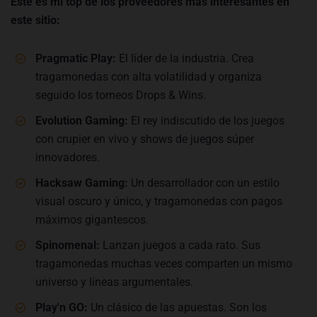
Este es mi top de los proveedores más interesantes en
este sitio:
Pragmatic Play:
El líder de la industria. Crea
tragamonedas con alta volatilidad y organiza
seguido los torneos Drops & Wins.
Evolution Gaming:
El rey indiscutido de los juegos
con crupier en vivo y shows de juegos súper
innovadores.
Hacksaw Gaming:
Un desarrollador con un estilo
visual oscuro y único, y tragamonedas con pagos
máximos gigantescos.
Spinomenal:
Lanzan juegos a cada rato. Sus
tragamonedas muchas veces comparten un mismo
universo y líneas argumentales.
Play'n GO:
Un clásico de las apuestas. Son los