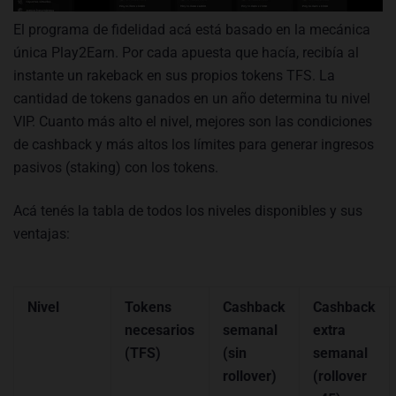
El programa de fidelidad acá está basado en la mecánica
única Play2Earn. Por cada apuesta que hacía, recibía al
instante un rakeback en sus propios tokens TFS. La
cantidad de tokens ganados en un año determina tu nivel
VIP. Cuanto más alto el nivel, mejores son las condiciones
de cashback y más altos los límites para generar ingresos
pasivos (staking) con los tokens.
Acá tenés la tabla de todos los niveles disponibles y sus
ventajas:
Nivel
Tokens
Cashback
Cashback
necesarios
semanal
extra
(TFS)
(sin
semanal
rollover)
(rollover