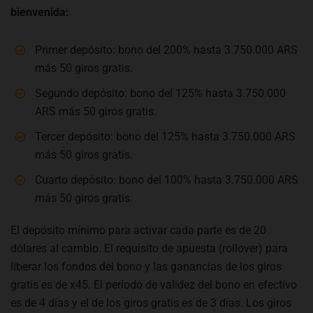
bienvenida:
Primer depósito: bono del 200% hasta 3.750.000 ARS
más 50 giros gratis.
Segundo depósito: bono del 125% hasta 3.750.000
ARS más 50 giros gratis.
Tercer depósito: bono del 125% hasta 3.750.000 ARS
más 50 giros gratis.
Cuarto depósito: bono del 100% hasta 3.750.000 ARS
más 50 giros gratis.
El depósito mínimo para activar cada parte es de 20
dólares al cambio. El requisito de apuesta (rollover) para
liberar los fondos del bono y las ganancias de los giros
gratis es de x45. El período de validez del bono en efectivo
es de 4 días y el de los giros gratis es de 3 días. Los giros