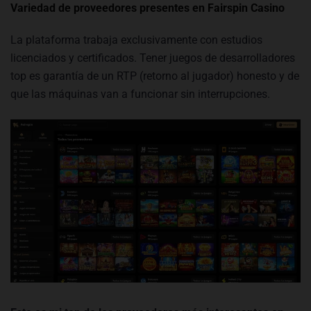
Variedad de proveedores presentes en Fairspin Casino
La plataforma trabaja exclusivamente con estudios
licenciados y certificados. Tener juegos de desarrolladores
top es garantía de un RTP (retorno al jugador) honesto y de
que las máquinas van a funcionar sin interrupciones.