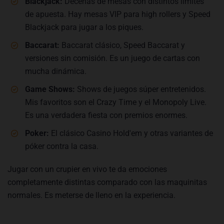
Blackjack:
Decenas de mesas con distintos límites
de apuesta. Hay mesas VIP para high rollers y Speed
Blackjack para jugar a los piques.
Baccarat:
Baccarat clásico, Speed Baccarat y
versiones sin comisión. Es un juego de cartas con
mucha dinámica.
Game Shows:
Shows de juegos súper entretenidos.
Mis favoritos son el Crazy Time y el Monopoly Live.
Es una verdadera fiesta con premios enormes.
Poker:
El clásico Casino Hold'em y otras variantes de
póker contra la casa.
Jugar con un crupier en vivo te da emociones
completamente distintas comparado con las maquinitas
normales. Es meterse de lleno en la experiencia.