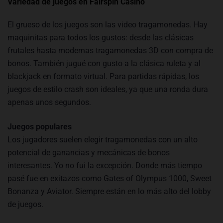
Variedad de juegos en Fairspin Casino
El grueso de los juegos son las video tragamonedas. Hay
maquinitas para todos los gustos: desde las clásicas
frutales hasta modernas tragamonedas 3D con compra de
bonos. También jugué con gusto a la clásica ruleta y al
blackjack en formato virtual. Para partidas rápidas, los
juegos de estilo crash son ideales, ya que una ronda dura
apenas unos segundos.
Juegos populares
Los jugadores suelen elegir tragamonedas con un alto
potencial de ganancias y mecánicas de bonos
interesantes. Yo no fui la excepción. Donde más tiempo
pasé fue en exitazos como Gates of Olympus 1000, Sweet
Bonanza y Aviator. Siempre están en lo más alto del lobby
de juegos.