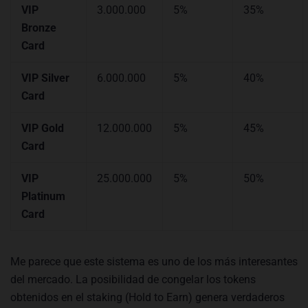
VIP
3.000.000
5%
35%
Bronze
Card
VIP Silver
6.000.000
5%
40%
Card
VIP Gold
12.000.000
5%
45%
Card
VIP
25.000.000
5%
50%
Platinum
Card
Me parece que este sistema es uno de los más interesantes
del mercado. La posibilidad de congelar los tokens
obtenidos en el staking (Hold to Earn) genera verdaderos