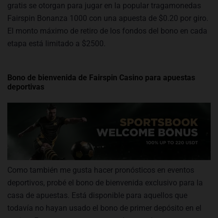
gratis se otorgan para jugar en la popular tragamonedas
Fairspin Bonanza 1000 con una apuesta de $0.20 por giro.
El monto máximo de retiro de los fondos del bono en cada
etapa está limitado a $2500.
Bono de bienvenida de Fairspin Casino para apuestas
deportivas
Como también me gusta hacer pronósticos en eventos
deportivos, probé el bono de bienvenida exclusivo para la
casa de apuestas. Está disponible para aquellos que
todavía no hayan usado el bono de primer depósito en el