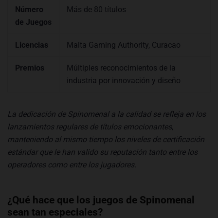
Número
Más de 80 títulos
de Juegos
Licencias
Malta Gaming Authority, Curacao
Premios
Múltiples reconocimientos de la
industria por innovación y diseño
La dedicación de Spinomenal a la calidad se refleja en los
lanzamientos regulares de títulos emocionantes,
manteniendo al mismo tiempo los niveles de certificación
estándar que le han valido su reputación tanto entre los
operadores como entre los jugadores.
¿Qué hace que los juegos de Spinomenal
sean tan especiales?