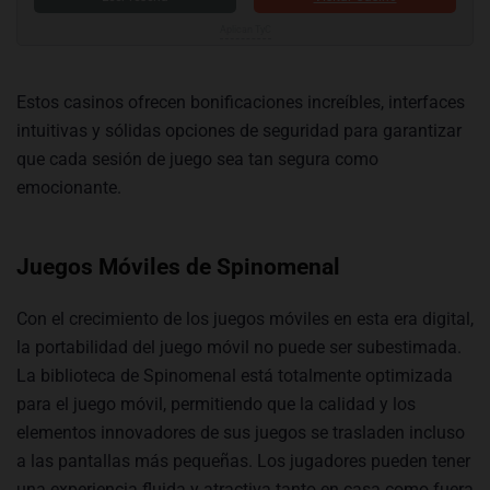
Aplican TyC
Estos casinos ofrecen bonificaciones increíbles, interfaces
intuitivas y sólidas opciones de seguridad para garantizar
que cada sesión de juego sea tan segura como
emocionante.
Juegos Móviles de Spinomenal
Con el crecimiento de los juegos móviles en esta era digital,
la portabilidad del juego móvil no puede ser subestimada.
La biblioteca de Spinomenal está totalmente optimizada
para el juego móvil, permitiendo que la calidad y los
elementos innovadores de sus juegos se trasladen incluso
a las pantallas más pequeñas. Los jugadores pueden tener
una experiencia fluida y atractiva tanto en casa como fuera