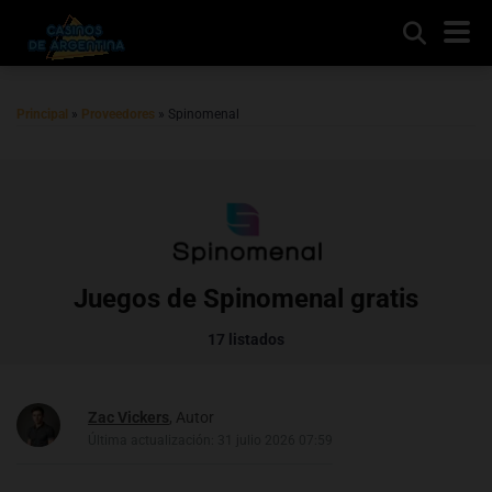
Principal
»
Proveedores
»
Spinomenal
Juegos de Spinomenal gratis
17 listados
Zac Vickers
, Autor
Última actualización: 31 julio 2026 07:59