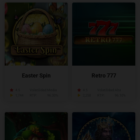
Easter Spin
Retro 777
4.5
Volatilidad:
Media
4.5
Volatilidad:
Alta
1,744
RTP:
96.30%
2,258
RTP:
96.10%