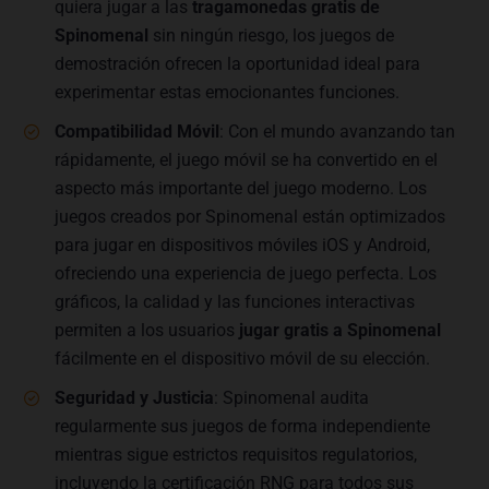
quiera jugar a las
tragamonedas gratis de
Spinomenal
sin ningún riesgo, los juegos de
demostración ofrecen la oportunidad ideal para
experimentar estas emocionantes funciones.
Compatibilidad Móvil
: Con el mundo avanzando tan
rápidamente, el juego móvil se ha convertido en el
aspecto más importante del juego moderno. Los
juegos creados por Spinomenal están optimizados
para jugar en dispositivos móviles iOS y Android,
ofreciendo una experiencia de juego perfecta. Los
gráficos, la calidad y las funciones interactivas
permiten a los usuarios
jugar gratis a Spinomenal
fácilmente en el dispositivo móvil de su elección.
Seguridad y Justicia
: Spinomenal audita
regularmente sus juegos de forma independiente
mientras sigue estrictos requisitos regulatorios,
incluyendo la certificación RNG para todos sus