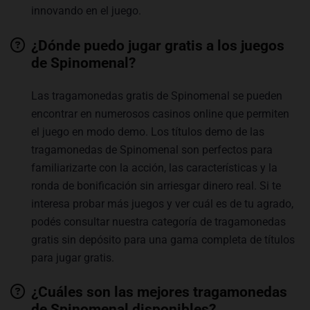
innovando en el juego.
¿Dónde puedo jugar gratis a los juegos
de Spinomenal?
Las tragamonedas gratis de Spinomenal se pueden
encontrar en numerosos casinos online que permiten
el juego en modo demo. Los títulos demo de las
tragamonedas de Spinomenal son perfectos para
familiarizarte con la acción, las características y la
ronda de bonificación sin arriesgar dinero real. Si te
interesa probar más juegos y ver cuál es de tu agrado,
podés consultar nuestra categoría de tragamonedas
gratis sin depósito para una gama completa de títulos
para jugar gratis.
¿Cuáles son las mejores tragamonedas
de Spinomenal disponibles?