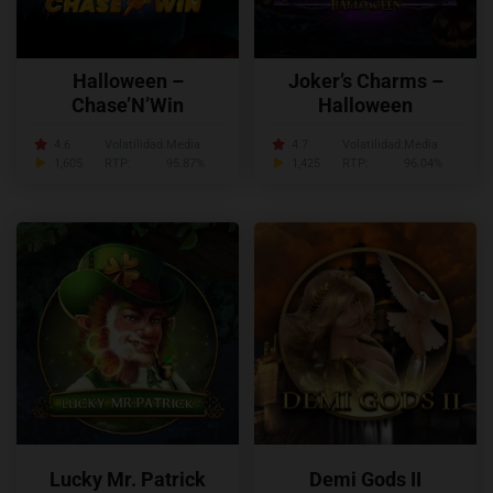
Halloween –
Joker’s Charms –
Chase’N’Win
Halloween
4.6
Volatilidad:
Media
4.7
Volatilidad:
Media
1,605
RTP:
95.87%
1,425
RTP:
96.04%
Lucky Mr. Patrick
Demi Gods II