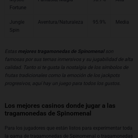
Fortune
Jungle
Aventura/Naturaleza
95.9%
Media
Spin
Estas
mejores tragamonedas de Spinomenal
son
famosas por sus temas inmersivos y su jugabilidad de alta
calidad. Tanto si te gusta la nostalgia de los símbolos de
frutas tradicionales como la emoción de los jackpots
progresivos, aquí hay un juego para todos los gustos.
Los mejores casinos donde jugar a las
tragamonedas de Spinomenal
Para los jugadores que están listos para experimentar toda
la gama de tragamonedas de Spinomenal o tragamonedas