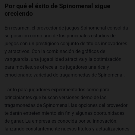
Por qué el éxito de Spinomenal sigue
creciendo
En resumen, el proveedor de juegos Spinomenal consolida
su posición como uno de los principales estudios de
juegos con un prestigioso conjunto de títulos innovadores
y atractivos. Con la combinación de gráficos de
vanguardia, una jugabilidad atractiva y la optimización
para móviles, se ofrece a los jugadores una rica y
emocionante variedad de tragamonedas de Spinomenal.
Tanto para jugadores experimentados como para
principiantes que buscan versiones demo de las
tragamonedas de Spinomenal, las opciones del proveedor
te darán entretenimiento sin fin y algunas oportunidades
de ganar. La empresa es conocida por su innovación,
lanzando constantemente nuevos títulos y actualizaciones