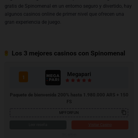
gratis de Spinomenal en un entorno seguro y divertido, hay
algunos casinos online de primer nivel que ofrecen una
gran experiencia de juego.
Los 3 mejores casinos con Spinomenal
Megapari
1
Paquete de bienvenida 200% hasta 1.980.000 ARS + 150
FS
MPFORFUN
Visitar Casino
T&C aplican