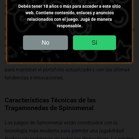
interesantes, manteniendo el interés de los jugadores a
Debés tener 18 años o más para acceder a este sitio
web. Contiene contenido, enlaces y anuncios
largo plazo.
relacionados con el juego. Jugá de manera
responsable.
Otros títulos tienen apuestas ajustables, múltiples líneas de
pago y un juego interactivo basado en historias, por lo que
No
Sí
son ideales para quienes buscan tanto entretenimiento
como la emoción de los grandes premios. Y también hay
nuevos títulos de Spinomenal que se lanzarán en 2026
para mantener el portafolio actualizado y con las últimas
tendencias e innovaciones.
Características Técnicas de las
Tragamonedas de Spinomenal
Los juegos de Spinomenal están construidos con la
tecnología más moderna para permitir una jugabilidad
fluida y sin problemas en todos los dispositivos. La solidez