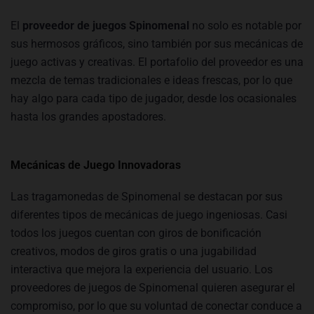
El
proveedor de juegos Spinomenal
no solo es notable por
sus hermosos gráficos, sino también por sus mecánicas de
juego activas y creativas. El portafolio del proveedor es una
mezcla de temas tradicionales e ideas frescas, por lo que
hay algo para cada tipo de jugador, desde los ocasionales
hasta los grandes apostadores.
Mecánicas de Juego Innovadoras
Las tragamonedas de Spinomenal se destacan por sus
diferentes tipos de mecánicas de juego ingeniosas. Casi
todos los juegos cuentan con giros de bonificación
creativos, modos de giros gratis o una jugabilidad
interactiva que mejora la experiencia del usuario. Los
proveedores de juegos de Spinomenal quieren asegurar el
compromiso, por lo que su voluntad de conectar conduce a