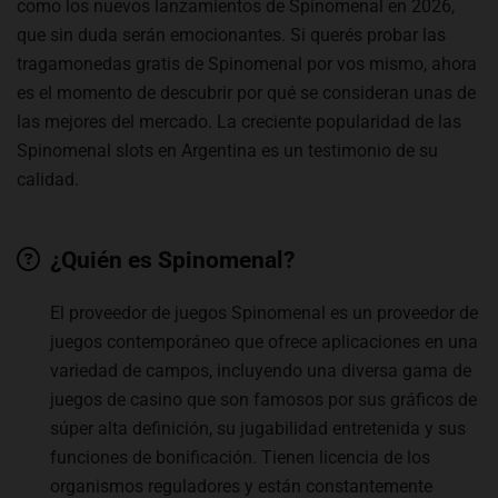
como los nuevos lanzamientos de Spinomenal en 2026,
que sin duda serán emocionantes. Si querés probar las
tragamonedas gratis de Spinomenal por vos mismo, ahora
es el momento de descubrir por qué se consideran unas de
las mejores del mercado. La creciente popularidad de las
Spinomenal slots en Argentina es un testimonio de su
calidad.
¿Quién es Spinomenal?
El proveedor de juegos Spinomenal es un proveedor de
juegos contemporáneo que ofrece aplicaciones en una
variedad de campos, incluyendo una diversa gama de
juegos de casino que son famosos por sus gráficos de
súper alta definición, su jugabilidad entretenida y sus
funciones de bonificación. Tienen licencia de los
organismos reguladores y están constantemente