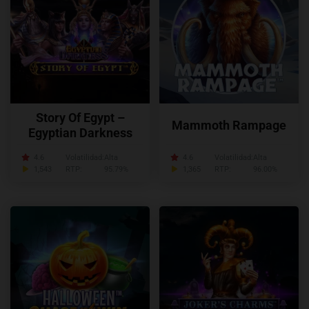
Story Of Egypt –
Mammoth Rampage
Egyptian Darkness
4.6
Volatilidad:
Alta
4.6
Volatilidad:
Alta
1,543
RTP:
95.79%
1,365
RTP:
96.00%