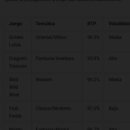
Juego
Temática
RTP
Volatilida
Golden
Oriental/Mítico
96.5%
Media
Lotus
Dragon's
Fantasía/Aventura
95.8%
Alta
Treasure
Wild
Western
96.2%
Media
Wild
West
Fruit
Clásico/Moderno
97.0%
Baja
Fiesta
Mystic
Fantasía/Magia
96.7%
Alta