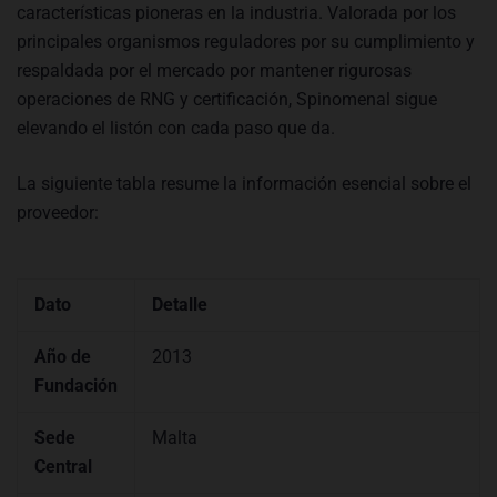
características pioneras en la industria. Valorada por los
principales organismos reguladores por su cumplimiento y
respaldada por el mercado por mantener rigurosas
operaciones de RNG y certificación, Spinomenal sigue
elevando el listón con cada paso que da.
La siguiente tabla resume la información esencial sobre el
proveedor:
Dato
Detalle
Año de
2013
Fundación
Sede
Malta
Central