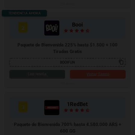
T&C aplican
TENDENCIA AHORA
Booi
2
Paquete de Bienvenida 225% hasta $1.500 + 100
Tiradas Gratis
BOOIFUN
Visitar Casino
T&C aplican
1RedBet
3
Paquete de Bienvenida 700% hasta 4.580.000 ARS +
600 GG