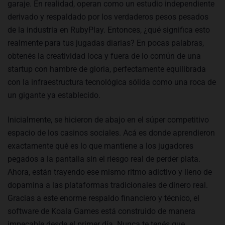
garaje. En realidad, operan como un estudio independiente
derivado y respaldado por los verdaderos pesos pesados
de la industria en RubyPlay. Entonces, ¿qué significa esto
realmente para tus jugadas diarias? En pocas palabras,
obtenés la creatividad loca y fuera de lo común de una
startup con hambre de gloria, perfectamente equilibrada
con la infraestructura tecnológica sólida como una roca de
un gigante ya establecido.
Inicialmente, se hicieron de abajo en el súper competitivo
espacio de los casinos sociales. Acá es donde aprendieron
exactamente qué es lo que mantiene a los jugadores
pegados a la pantalla sin el riesgo real de perder plata.
Ahora, están trayendo ese mismo ritmo adictivo y lleno de
dopamina a las plataformas tradicionales de dinero real.
Gracias a este enorme respaldo financiero y técnico, el
software de Koala Games está construido de manera
impecable desde el primer día. Nunca te tenés que