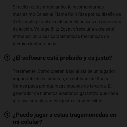
Si recién estás arrancando, te recomendamos
muchísimo Celestial Flame Coin Rise por su diseño de
3x3 simple y fácil de entender. Si buscás un poco más
de acción, Voltage Blitz Egypt ofrece una excelente
introducción a sus características mecánicas de
premios instantáneos.
¿El software está probado y es justo?
Totalmente. Como operan bajo el ala de un jugador
importante de la industria, su software de Koala
Games pasa por rigurosas pruebas de terceros. El
generador de números aleatorios garantiza que cada
giro sea completamente justo e impredecible.
¿Puedo jugar a estas tragamonedas en
mi celular?