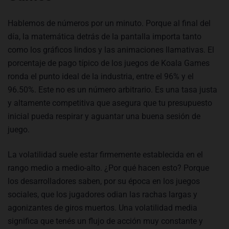
Hablemos de números por un minuto. Porque al final del
día, la matemática detrás de la pantalla importa tanto
como los gráficos lindos y las animaciones llamativas. El
porcentaje de pago típico de los juegos de Koala Games
ronda el punto ideal de la industria, entre el 96% y el
96.50%. Este no es un número arbitrario. Es una tasa justa
y altamente competitiva que asegura que tu presupuesto
inicial pueda respirar y aguantar una buena sesión de
juego.
La volatilidad suele estar firmemente establecida en el
rango medio a medio-alto. ¿Por qué hacen esto? Porque
los desarrolladores saben, por su época en los juegos
sociales, que los jugadores odian las rachas largas y
agonizantes de giros muertos. Una volatilidad media
significa que tenés un flujo de acción muy constante y