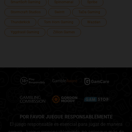
SmartSoft Gaming
Spinomenal
Spribe
Stormcraft Studios
Swintt
TaDa Gaming
Thunderkick
Tom Horn Gaming
Wazdan
Yggdrasil Gaming
Zillion Games
POR FAVOR JUEGUE RESPONSABLEMENTE
El juego responsable es esencial para jugar de manera
segura. Juegue responsablemente, no arriesgue más de