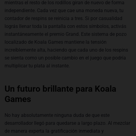
mientras el resto de los rodillos giran de nuevo de forma
independiente. Cada vez que cae una moneda nueva, tu
contador de respins se reinicia a tres. Si por casualidad
lográs llenar toda la pantalla con estos símbolos, activás
instantáneamente el premio Grand. Este sistema de pozo
localizado de Koala Games mantiene la tensión
increíblemente alta, haciendo que cada uno de los respins
se sienta como un posible cambio en el juego que podría
multiplicar tu plata al instante.
Un futuro brillante para Koala
Games
No hay absolutamente ninguna duda de que este
desarrollador llegó para quedarse a largo plazo. Al mezclar
de manera experta la gratificación inmediata y