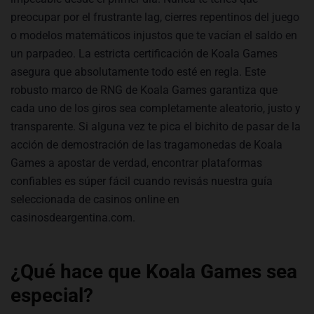
preocupar por el frustrante lag, cierres repentinos del juego
o modelos matemáticos injustos que te vacían el saldo en
un parpadeo. La estricta certificación de Koala Games
asegura que absolutamente todo esté en regla. Este
robusto marco de RNG de Koala Games garantiza que
cada uno de los giros sea completamente aleatorio, justo y
transparente. Si alguna vez te pica el bichito de pasar de la
acción de demostración de las tragamonedas de Koala
Games a apostar de verdad, encontrar plataformas
confiables es súper fácil cuando revisás nuestra guía
seleccionada de casinos online en
casinosdeargentina.com.
¿Qué hace que Koala Games sea
especial?