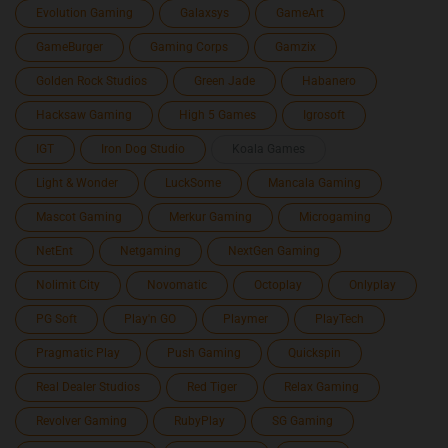
Evolution Gaming
Galaxsys
GameArt
GameBurger
Gaming Corps
Gamzix
Golden Rock Studios
Green Jade
Habanero
Hacksaw Gaming
High 5 Games
Igrosoft
IGT
Iron Dog Studio
Koala Games
Light & Wonder
LuckSome
Mancala Gaming
Mascot Gaming
Merkur Gaming
Microgaming
NetEnt
Netgaming
NextGen Gaming
Nolimit City
Novomatic
Octoplay
Onlyplay
PG Soft
Play'n GO
Playmer
PlayTech
Pragmatic Play
Push Gaming
Quickspin
Real Dealer Studios
Red Tiger
Relax Gaming
Revolver Gaming
RubyPlay
SG Gaming