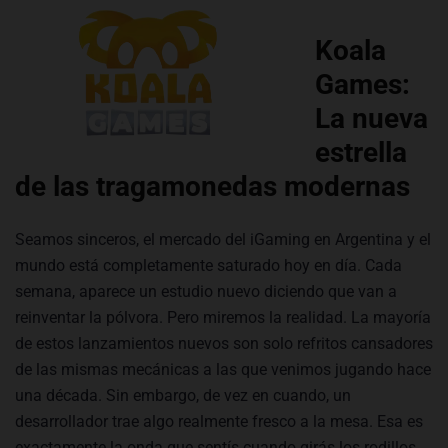
Koala
Games:
La nueva
estrella
de las tragamonedas modernas
Seamos sinceros, el mercado del iGaming en Argentina y el
mundo está completamente saturado hoy en día. Cada
semana, aparece un estudio nuevo diciendo que van a
reinventar la pólvora. Pero miremos la realidad. La mayoría
de estos lanzamientos nuevos son solo refritos cansadores
de las mismas mecánicas a las que venimos jugando hace
una década. Sin embargo, de vez en cuando, un
desarrollador trae algo realmente fresco a la mesa. Esa es
exactamente la onda que sentís cuando girás los rodillos