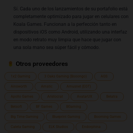
Sí. Cada uno de los lanzamientos de su portafolio está
completamente optimizado para jugar en celulares con
Koala Games. Funcionan a la perfección tanto en
dispositivos iOS como Android, utilizando una interfaz
en modo retrato muy limpia que hace que jugar con
una sola mano sea súper fácil y cómodo.
Otros proveedores
1x2 Gaming
3 Oaks Gaming (Booongo)
AGS
Ainsworth
Amatic
Amusnet (EGT)
Apollo Games
Aristocrat
AvatarUX
Belatra
Betsoft
BF Games
BGaming
Big Time Gaming
Blueprint Gaming
Booming Games
Caleta Gaming
ELK Studios
Endorphina