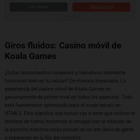
Visitar Casino
Aplican TyC
Giros fluidos: Casino móvil de
Koala Games
¿Estos lanzamientos modernos y llamativos realmente
funcionan bien en tu celular? De manera impecable. La
experiencia del casino móvil de Koala Games es
genuinamente de primer nivel en todos los aspectos. Todo
está fuertemente optimizado para el modo retrato en
HTML5. Esto significa que nunca vas a tener que inclinar el
teléfono de forma incómoda ni renegar con la rotación de
la pantalla mientras estás parado en un tren lleno de gente
o esperando en la fila del colectivo.