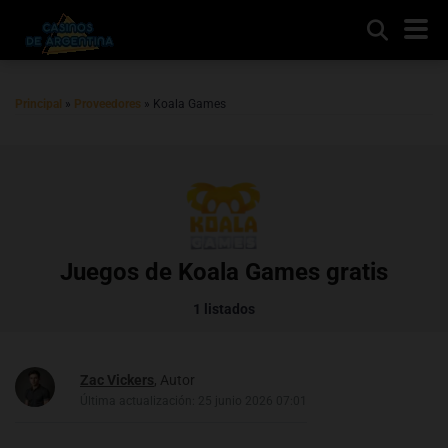
Principal
»
Proveedores
»
Koala Games
Juegos de Koala Games gratis
1 listados
Zac Vickers
, Autor
Última actualización: 25 junio 2026 07:01