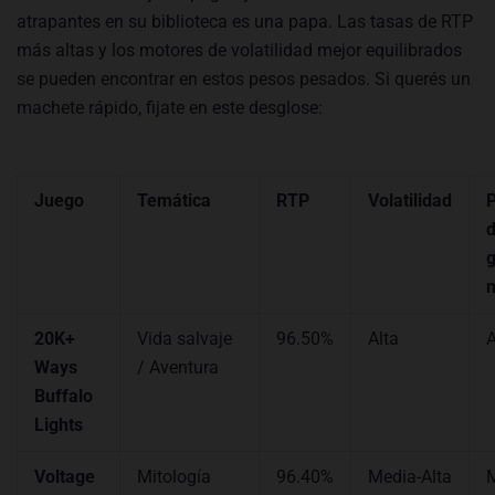
atrapantes en su biblioteca es una papa. Las tasas de RTP
más altas y los motores de volatilidad mejor equilibrados
se pueden encontrar en estos pesos pesados. Si querés un
machete rápido, fijate en este desglose:
Juego
Temática
RTP
Volatilidad
P
20K+
Vida salvaje
96.50%
Alta
A
Ways
/ Aventura
Buffalo
Lights
Voltage
Mitología
96.40%
Media-Alta