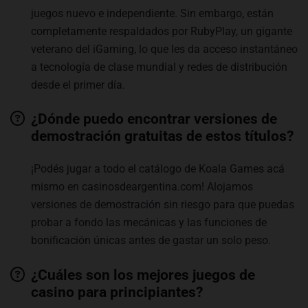
juegos nuevo e independiente. Sin embargo, están
completamente respaldados por RubyPlay, un gigante
veterano del iGaming, lo que les da acceso instantáneo
a tecnología de clase mundial y redes de distribución
desde el primer día.
¿Dónde puedo encontrar versiones de
demostración gratuitas de estos títulos?
¡Podés jugar a todo el catálogo de Koala Games acá
mismo en casinosdeargentina.com! Alojamos
versiones de demostración sin riesgo para que puedas
probar a fondo las mecánicas y las funciones de
bonificación únicas antes de gastar un solo peso.
¿Cuáles son los mejores juegos de
casino para principiantes?