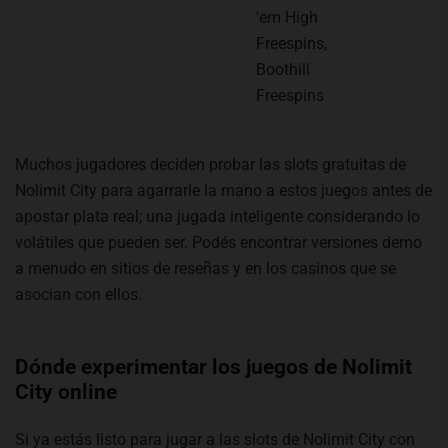
'em High
Freespins,
Boothill
Freespins
Muchos jugadores deciden probar las slots gratuitas de
Nolimit City para agarrarle la mano a estos juegos antes de
apostar plata real; una jugada inteligente considerando lo
volátiles que pueden ser. Podés encontrar versiones demo
a menudo en sitios de reseñas y en los casinos que se
asocian con ellos.
Dónde experimentar los juegos de Nolimit
City online
Si ya estás listo para jugar a las slots de Nolimit City con