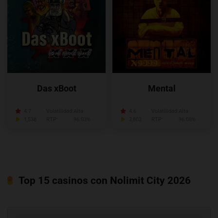
Das xBoot
Mental
4.7
Volatilidad:
Alta
4.6
Volatilidad:
Alta
1,538
RTP:
96.03%
2,802
RTP:
96.08%
Top 15 casinos con Nolimit City 2026