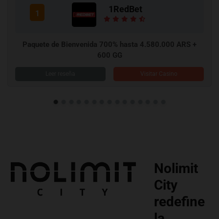
1RedBet
1
Paquete de Bienvenida 700% hasta 4.580.000 ARS +
600 GG
Visitar Casino
Nolimit
City
redefine
la