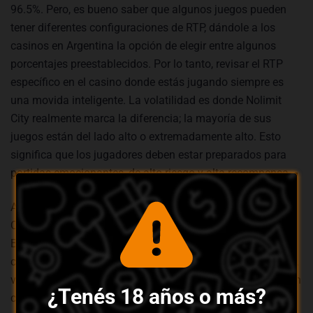
96.5%. Pero, es bueno saber que algunos juegos pueden
tener diferentes configuraciones de RTP, dándole a los
casinos en Argentina la opción de elegir entre algunos
porcentajes preestablecidos. Por lo tanto, revisar el RTP
específico en el casino donde estás jugando siempre es
una movida inteligente. La volatilidad es donde Nolimit
City realmente marca la diferencia; la mayoría de sus
juegos están del lado alto o extremadamente alto. Esto
significa que los jugadores deben estar preparados para
partidas emocionantes, de alto riesgo y alta recompensa.
Además de sus famosas x-Mechanics, las slots de Nolimit
City están llenas de una amplia variedad de Funciones de
Bonificación. Estas suelen incluir rondas de Giros Gratis
con múltiples niveles y un potencial de ganancia creciente,
varios Multiplicadores (algunos son estándar, otros pueden
¿Tenés 18 años o más?
crecer, o están vinculados a funciones como