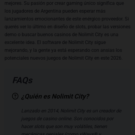
mejores. Su pasión por crear gaming único significa que
los jugadores de Argentina pueden esperar más
lanzamientos emocionantes de este enérgico proveedor. Si
querés ver lo último en diseño de slots, probar las versiones
demo o buscar buenos casinos de Nolimit City es una
excelente idea. El software de Nolimit City sigue
mejorando, y la gente ya está esperando con ansias los
potenciales nuevos juegos de Nolimit City en este 2026.
¿Quién es Nolimit City?
Lanzado en 2014, Nolimit City es un creador de
juegos de casino online. Son conocidos por
hacer slots que son muy volátiles, tienen
mecánicas geniales (como xWays® y