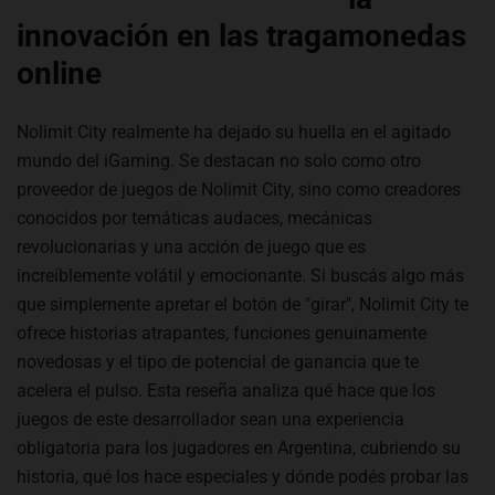
innovación en las tragamonedas
online
Nolimit City realmente ha dejado su huella en el agitado
mundo del iGaming. Se destacan no solo como otro
proveedor de juegos de Nolimit City, sino como creadores
conocidos por temáticas audaces, mecánicas
revolucionarias y una acción de juego que es
increíblemente volátil y emocionante. Si buscás algo más
que simplemente apretar el botón de "girar", Nolimit City te
ofrece historias atrapantes, funciones genuinamente
novedosas y el tipo de potencial de ganancia que te
acelera el pulso. Esta reseña analiza qué hace que los
juegos de este desarrollador sean una experiencia
obligatoria para los jugadores en Argentina, cubriendo su
historia, qué los hace especiales y dónde podés probar las