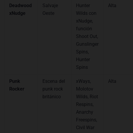
Deadwood
Salvaje
Hunter
Alta
xNudge
Oeste
Wilds con
xNudge,
función
Shoot Out,
Gunslinger
Spins,
Hunter
Spins
Punk
Escena del
xWays,
Alta
Rocker
punk rock
Molotov
británico
Wilds, Riot
Respins,
Anarchy
Freespins,
Civil War