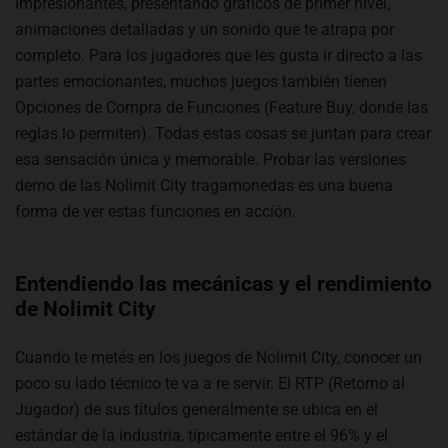
Impresionantes, presentando gráficos de primer nivel,
animaciones detalladas y un sonido que te atrapa por
completo. Para los jugadores que les gusta ir directo a las
partes emocionantes, muchos juegos también tienen
Opciones de Compra de Funciones (Feature Buy, donde las
reglas lo permiten). Todas estas cosas se juntan para crear
esa sensación única y memorable. Probar las versiones
demo de las Nolimit City tragamonedas es una buena
forma de ver estas funciones en acción.
Entendiendo las mecánicas y el rendimiento
de Nolimit City
Cuando te metés en los juegos de Nolimit City, conocer un
poco su lado técnico te va a re servir. El RTP (Retorno al
Jugador) de sus títulos generalmente se ubica en el
estándar de la industria, típicamente entre el 96% y el