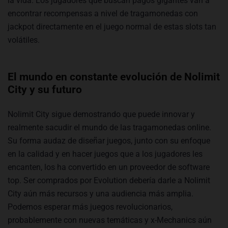
la vida. Los jugadores que buscan pagos gigantes van a
encontrar recompensas a nivel de tragamonedas con
jackpot directamente en el juego normal de estas slots tan
volátiles.
El mundo en constante evolución de Nolimit
City y su futuro
Nolimit City sigue demostrando que puede innovar y
realmente sacudir el mundo de las tragamonedas online.
Su forma audaz de diseñar juegos, junto con su enfoque
en la calidad y en hacer juegos que a los jugadores les
encanten, los ha convertido en un proveedor de software
top. Ser comprados por Evolution debería darle a Nolimit
City aún más recursos y una audiencia más amplia.
Podemos esperar más juegos revolucionarios,
probablemente con nuevas temáticas y x-Mechanics aún