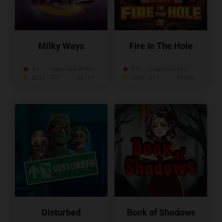
Milky Ways
Fire In The Hole
4.5
Volatilidad:
Media
4.4
Volatilidad:
Alta
2,017
RTP:
96.14%
1,826
RTP:
96.06%
Disturbed
Book of Shadows