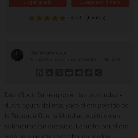
Jugar gratis
Juega por dinero
4.7/5 - (6 votos)
Zac Vickers
, Autor
Última actualización: 9 septiembre 2025
1540
Facebook
X
WhatsApp
Reddit
Telegram
Copy
Share
Link
Das xBoot. Sumergido en las profundas y
duras aguas del mar, yace el oro perdido de
la Segunda Guerra Mundial, oculto en un
submarino tan deseado. La lucha por el oro
está en su punto más alto, donde los