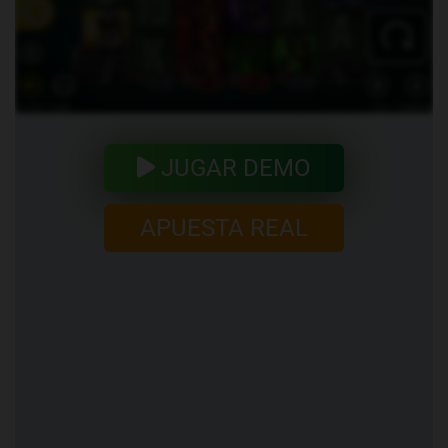
JUGAR DEMO
APUESTA REAL