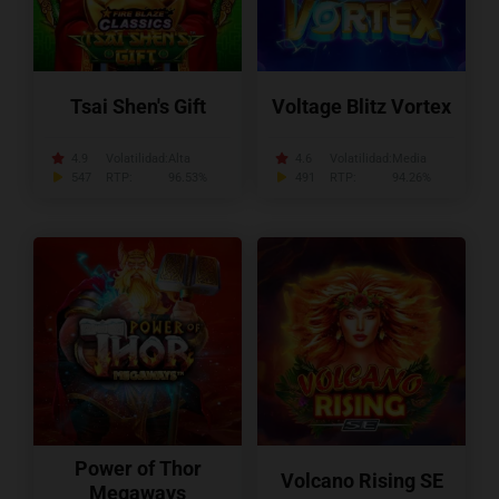
Tsai Shen's Gift
Voltage Blitz Vortex
4.9
Volatilidad:
Alta
4.6
Volatilidad:
Media
547
RTP:
96.53%
491
RTP:
94.26%
Power of Thor
Volcano Rising SE
Megaways