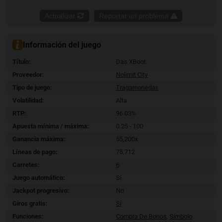
Actualizar
Reportar un problema
Información del juego
Título:
Das XBoot
Proveedor:
Nolimit City
Tipo de juego:
Tragamonedas
Volatilidad:
Alta
RTP:
96.03%
Apuesta mínima / máxima:
0.25 - 100
Ganancia máxima:
55,200x
Líneas de pago:
75,712
Carretes:
6
Juego automático:
Sí
Jackpot progresivo:
No
Giros gratis:
Sí
Funciones:
Compra De Bonos
,
Símbolo