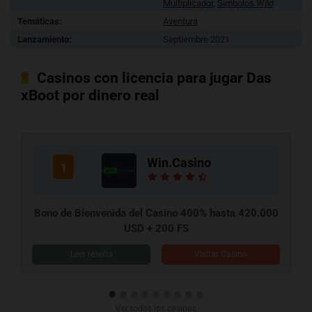
Multiplicador
,
Símbolos Wild
Temáticas:
Aventura
Lanzamiento:
Septiembre 2021
Casinos con licencia para jugar Das
xBoot por dinero real
Win.Casino
1
Bono de Bienvenida del Casino 400% hasta 420.000
USD + 200 FS
Visitar Casino
Ver todos los casinos