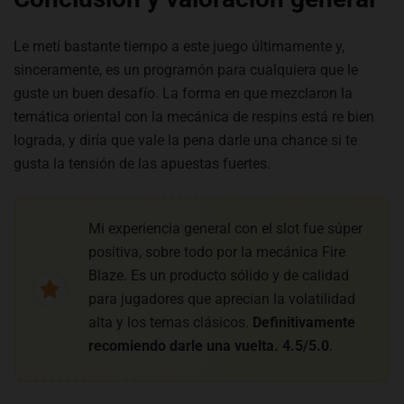
Le metí bastante tiempo a este juego últimamente y,
sinceramente, es un programón para cualquiera que le
guste un buen desafío. La forma en que mezclaron la
temática oriental con la mecánica de respins está re bien
lograda, y diría que vale la pena darle una chance si te
gusta la tensión de las apuestas fuertes.
Mi experiencia general con el slot fue súper
positiva, sobre todo por la mecánica Fire
Blaze. Es un producto sólido y de calidad
para jugadores que aprecian la volatilidad
alta y los temas clásicos.
Definitivamente
recomiendo darle una vuelta. 4.5/5.0
.