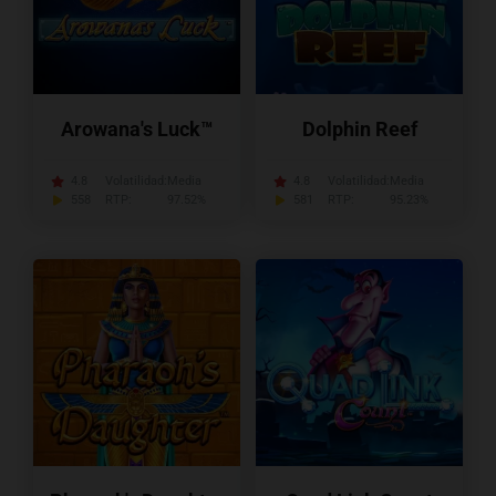
Arowana's Luck™
Dolphin Reef
4.8
Volatilidad:
Media
4.8
Volatilidad:
Media
558
RTP:
97.52%
581
RTP:
95.23%