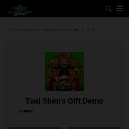
Principal
»
Tragamonedas gratis
»
PlayTech
»
Tsai Shen's Gift
Tsai Shen's Gift Demo
por