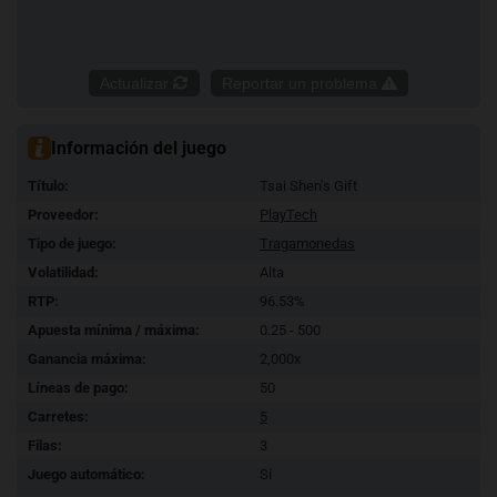
Actualizar
Reportar un problema
Información del juego
Título:
Tsai Shen's Gift
Proveedor:
PlayTech
Tipo de juego:
Tragamonedas
Volatilidad:
Alta
RTP:
96.53%
Apuesta mínima / máxima:
0.25 - 500
Ganancia máxima:
2,000x
Líneas de pago:
50
Carretes:
5
Filas:
3
Juego automático:
Sí