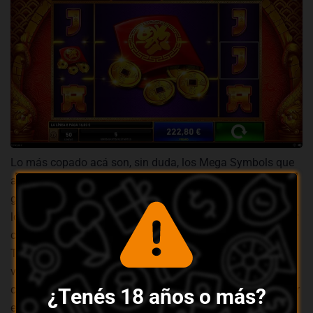
Lo más copado acá son, sin duda, los Mega Symbols que
aparecen durante los juegos especiales. En las tiradas
gratuitas, se activa un símbolo gigante de 3x3 que cubre
los rodillos del medio, algo que te cambia el panorama por
completo. Una vez me pasé un buen rato con la demo de
Tsai Shen's Gift solo para ver qué tan seguido salía, y la
verdad que impresiona. Es casi imposible sacar la vista
cuando ese símbolo enorme está girando; es como esperar
¿Tenés 18 años o más?
el resultado de un partido importante un domingo a la