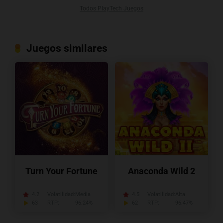
Todos PlayTech Juegos
Juegos similares
Turn Your Fortune
Anaconda Wild 2
4.2
Volatilidad:
Media
4.5
Volatilidad:
Alta
63
RTP:
96.24%
62
RTP:
96.47%