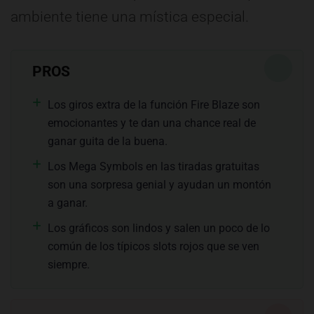
ambiente tiene una mística especial.
PROS
Los giros extra de la función Fire Blaze son
emocionantes y te dan una chance real de
ganar guita de la buena.
Los Mega Symbols en las tiradas gratuitas
son una sorpresa genial y ayudan un montón
a ganar.
Los gráficos son lindos y salen un poco de lo
común de los típicos slots rojos que se ven
siempre.