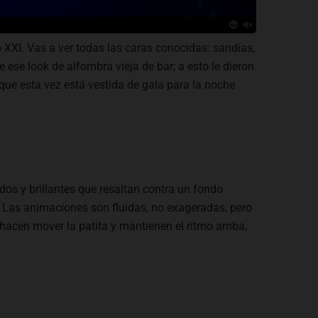
 XXI. Vas a ver todas las caras conocidas: sandías,
 ese look de alfombra vieja de bar; a esto le dieron
 que esta vez está vestida de gala para la noche
idos y brillantes que resaltan contra un fondo
e. Las animaciones son fluidas, no exageradas, pero
hacen mover la patita y mantienen el ritmo arriba,