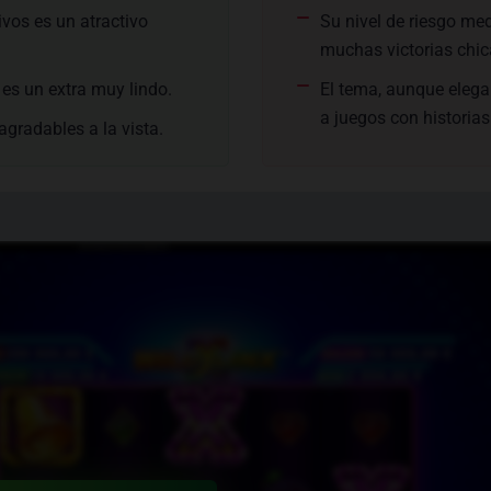
ivos es un atractivo
Su nivel de riesgo med
muchas victorias chic
s es un extra muy lindo.
El tema, aunque elega
a juegos con historia
agradables a la vista.