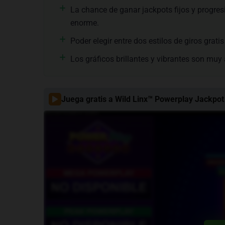
La chance de ganar jackpots fijos y progres
enorme.
Poder elegir entre dos estilos de giros grati
Los gráficos brillantes y vibrantes son muy 
Juega gratis a Wild Linx™ Powerplay Jackpot