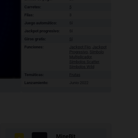
Carretes:
5
Filas:
3
Juego automático:
Sí
Jackpot progresivo:
Sí
Giros gratis:
Sí
Funciones:
Jackpot Fijo
,
Jackpot
Progresivo
,
Símbolo
Multiplicador
,
Símbolos Scatter
,
Símbolos Wild
Temáticas:
Frutas
Lanzamiento:
Junio 2022
MineBit