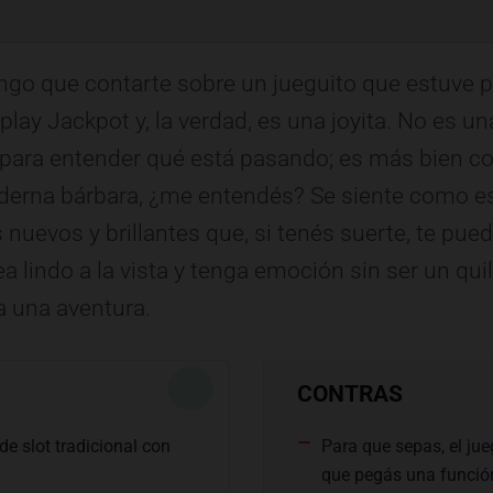
ngo que contarte sobre un jueguito que estuve 
play Jackpot y, la verdad, es una joyita. No es 
ara entender qué está pasando; es más bien com
derna bárbara, ¿me entendés? Se siente como ese 
nuevos y brillantes que, si tenés suerte, te pu
 lindo a la vista y tenga emoción sin ser un qui
da una aventura.
CONTRAS
 slot tradicional con
Para que sepas, el ju
que pegás una funció