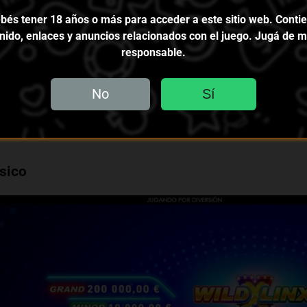
play Jackpot de ser solo otra tirada de
Funciones de B
bés tener 18 años o más para acceder a este sitio web. Conti
Incluso podés probar la demo de Wild Linx™
nido, enlaces y anuncios relacionados con el juego. Jugá de 
Conclusión y Va
responsable.
es de poner tu propia guita.
¿Qué jugar des
No
Sí
es de Wild Linx™
sico