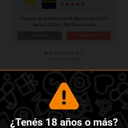
2
Paquete de Bonificación de Bienvenida 250%
hasta €2.000 + 200 Giros Gratis
Visitar Casino
Ver todos los casinos
inx™ Powerplay Jackpot
ente, es una creación de los genios de
Contenido
o
 de junio de 2022. Desde que salió, viene
Reseña del Slo
rimera vez, parece un slot de frutas re
¿Tenés 18 años o más?
Característica
a cortar. Lo que realmente te acelera el
ld Linx y ese sistema Powerplay Jackpot.
Mecánicas de J