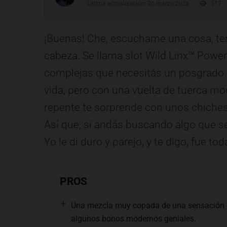
Última actualización: 26 marzo 2026
517
¡Buenas! Che, escuchame una cosa, te
cabeza. Se llama slot Wild Linx™ Power
complejas que necesitás un posgrado p
vida, pero con una vuelta de tuerca mo
repente te sorprende con unos chiches 
Así que, si andás buscando algo que sea
Yo le di duro y parejo, y te digo, fue to
PROS
Una mezcla muy copada de una sensación de
algunos bonos modernos geniales.