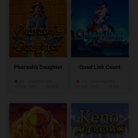
Pharaoh's Daughter
Quad Link Count
4.9
Volatilidad:
Alta
4.4
Volatilidad:
Alta
934
RTP:
96.50%
853
RTP:
95.49%