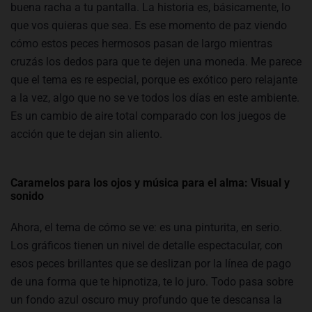
buena racha a tu pantalla. La historia es, básicamente, lo
que vos quieras que sea. Es ese momento de paz viendo
cómo estos peces hermosos pasan de largo mientras
cruzás los dedos para que te dejen una moneda. Me parece
que el tema es re especial, porque es exótico pero relajante
a la vez, algo que no se ve todos los días en este ambiente.
Es un cambio de aire total comparado con los juegos de
acción que te dejan sin aliento.
Caramelos para los ojos y música para el alma: Visual y
sonido
Ahora, el tema de cómo se ve: es una pinturita, en serio.
Los gráficos tienen un nivel de detalle espectacular, con
esos peces brillantes que se deslizan por la línea de pago
de una forma que te hipnotiza, te lo juro. Todo pasa sobre
un fondo azul oscuro muy profundo que te descansa la