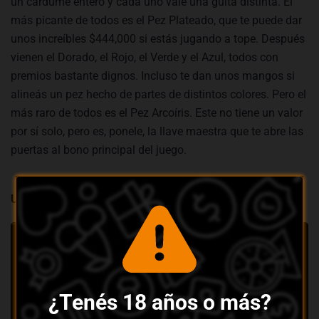
un cardume entero y cada uno vale una guita distinta. El
más picante de todos es el Pez Plateado, que te puede dar
unos increíbles $444,000 si estás jugando a tope. Después
vienen el Dorado, el Rojo, el Verde y el Azul, todos con
premios bastante dignos. Incluso te dan unos mangos si
alineás un pez hecho de partes de distintos colores. Pero el
más raro de todos es el Pez Arcoíris. Este no tiene un valor
por sí solo, pero es, ponele, la llave maestra que te abre las
puertas al bono principal del juego.
Un giro diferente: Mecánicas únicas
¿Tenés 18 años o más?