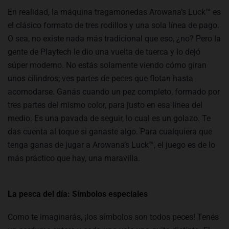
En realidad, la máquina tragamonedas Arowana’s Luck™ es
el clásico formato de tres rodillos y una sola línea de pago.
O sea, no existe nada más tradicional que eso, ¿no? Pero la
gente de Playtech le dio una vuelta de tuerca y lo dejó
súper moderno. No estás solamente viendo cómo giran
unos cilindros; ves partes de peces que flotan hasta
acomodarse. Ganás cuando un pez completo, formado por
tres partes del mismo color, para justo en esa línea del
medio. Es una pavada de seguir, lo cual es un golazo. Te
das cuenta al toque si ganaste algo. Para cualquiera que
tenga ganas de jugar a Arowana’s Luck™, el juego es de lo
más práctico que hay, una maravilla.
La pesca del día: Símbolos especiales
Como te imaginarás, ¡los símbolos son todos peces! Tenés