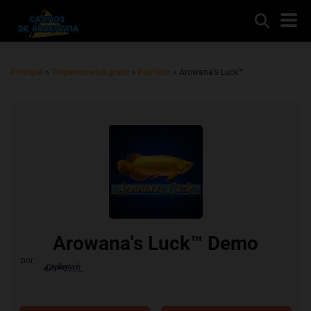
Principal
»
Tragamonedas gratis
»
PlayTech
»
Arowana's Luck™
Arowana's Luck™ Demo
por