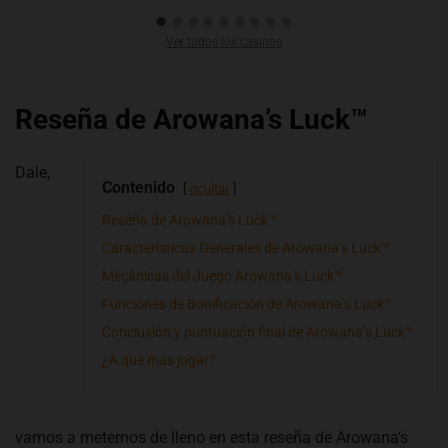
Ver todos los casinos
Reseña de Arowana’s Luck™
Dale,
Contenido
ocultar
Reseña de Arowana’s Luck™
Características Generales de Arowana’s Luck™
Mecánicas del Juego Arowana’s Luck™
Funciones de Bonificación de Arowana’s Luck™
Conclusión y puntuación final de Arowana’s Luck™
¿A qué más jugar?
vamos a meternos de lleno en esta reseña de Arowana’s