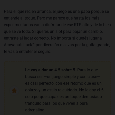
Para el que recién arranca, el juego es una papa porque se
entiende al toque. Pero me parece que hasta los más
experimentados van a disfrutar de ese RTP alto y de lo bien
que se ve todo. Si querés un slot para bajar un cambio,
entraste al lugar correcto. No importa si querés jugar a
Arowana’s Luck™ por diversión o si vas por la guita grande,
te vas a entretener seguro.
Le voy a dar un 4.5 sobre 5
. Para lo que
busca ser —un juego simple y con clase—
es casi perfecto, con ese retorno que es un
golazo y un estilo re cuidado. No le doy el 5
solo porque capaz es un toque demasiado
tranquilo para los que viven a pura
adrenalina.