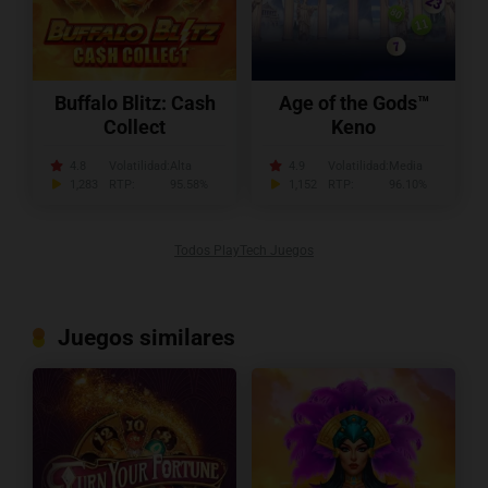
Buffalo Blitz: Cash
Age of the Gods™
Collect
Keno
4.8
Volatilidad:
Alta
4.9
Volatilidad:
Media
1,283
RTP:
95.58%
1,152
RTP:
96.10%
Todos PlayTech Juegos
Juegos similares