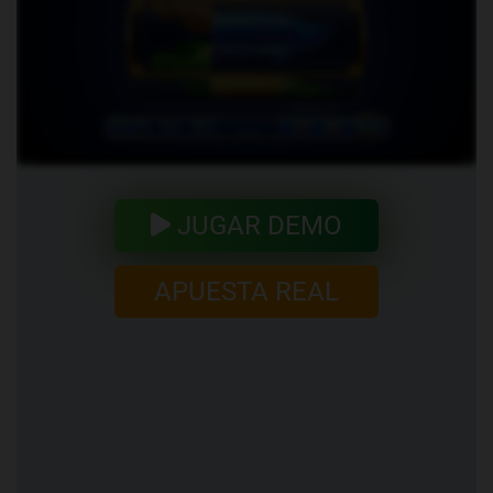
JUGAR DEMO
APUESTA REAL