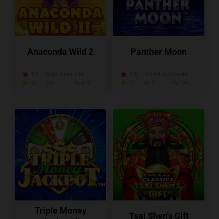
Anaconda Wild 2
Panther Moon
4.5
Volatilidad:
Alta
4.5
Volatilidad:
Media
62
RTP:
96.47%
171
RTP:
95.19%
Triple Money
Tsai Shen's Gift