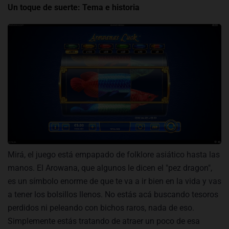
Un toque de suerte: Tema e historia
Mirá, el juego está empapado de folklore asiático hasta las
manos. El Arowana, que algunos le dicen el "pez dragon",
es un símbolo enorme de que te va a ir bien en la vida y vas
a tener los bolsillos llenos. No estás acá buscando tesoros
perdidos ni peleando con bichos raros, nada de eso.
Simplemente estás tratando de atraer un poco de esa