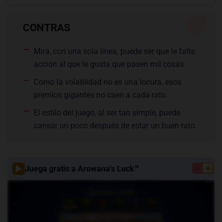
CONTRAS
Mirá, con una sola línea, puede ser que le falte
acción al que le gusta que pasen mil cosas.
Como la volatilidad no es una locura, esos
premios gigantes no caen a cada rato.
El estilo del juego, al ser tan simple, puede
cansar un poco después de estar un buen rato.
Juega gratis a Arowana's Luck™