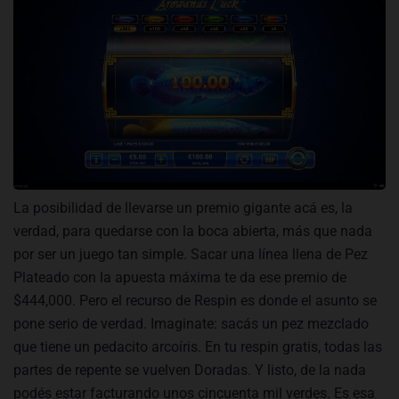
La posibilidad de llevarse un premio gigante acá es, la
verdad, para quedarse con la boca abierta, más que nada
por ser un juego tan simple. Sacar una línea llena de Pez
Plateado con la apuesta máxima te da ese premio de
$444,000. Pero el recurso de Respin es donde el asunto se
pone serio de verdad. Imaginate: sacás un pez mezclado
que tiene un pedacito arcoíris. En tu respin gratis, todas las
partes de repente se vuelven Doradas. Y listo, de la nada
podés estar facturando unos cincuenta mil verdes. Es esa