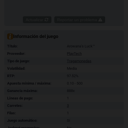
Actualizar
Reportar un problema
Información del juego
Título:
Arowana's Luck™
Proveedor:
PlayTech
Tipo de juego:
Tragamonedas
Volatilidad:
Media
RTP:
97.52%
Apuesta mínima / máxima:
0.10 - 500
Ganancia máxima:
888x
Líneas de pago:
1
Carretes:
3
Filas:
1
Juego automático:
Sí
Jackpot progresivo:
No