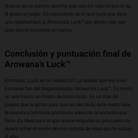
chance de un premio enorme que cae del cielo lo que le da
el gusto al juego. Sinceramente, es lo que hace que darle
una oportunidad al Arowana’s Luck™ por dinero real sea
algo que te mantiene re manija.
Conclusión y puntuación final de
Arowana’s Luck™
Entonces, ¿cuál es mi veredicto? La verdad que me volví
bastante fan del tragamonedas Arowana’s Luck™. Es como
un aire fresco en medio de tanto ruido. En un mar de
juegos que te gritan para que les des bola, este medio que
te susurra y terminás prestando atención al encanto que
tiene. Es ideal para el que quiere relajarse un poco pero no
quiere soltar el sueño de una victoria de esas que te salvan
el año.