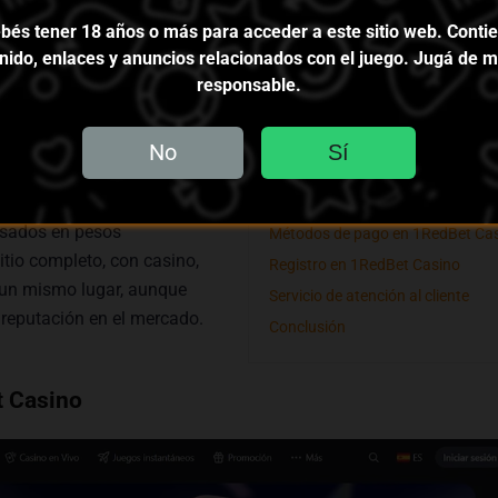
nea 1RedBet Casino
bés tener 18 años o más para acceder a este sitio web. Conti
nido, enlaces y anuncios relacionados con el juego. Jugá de 
responsable.
esa con domicilio en
Contenido
ocultar
ng Authority bajo el número
Reseña del casino en línea 1RedB
proveedores de software,
No
Sí
Bonos y promociones de 1RedBet
 GO, lo que asegura un
o noté que el casino apunta
Juegos y proveedores de 1RedBe
resados en pesos
Métodos de pago en 1RedBet Ca
itio completo, con casino,
Registro en 1RedBet Casino
 un mismo lugar, aunque
Servicio de atención al cliente
reputación en el mercado.
Conclusión
t Casino