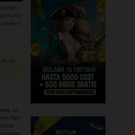
e juego.
 que nunca
n desde el
a de app
dores. Lo
atis. Pero
n pozos
l programa