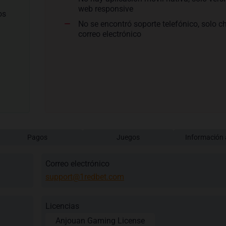
web responsive
os
No se encontró soporte telefónico, solo c
correo electrónico
Pagos
Juegos
Información 
Correo electrónico
support@1redbet.com
Licencias
Anjouan Gaming License