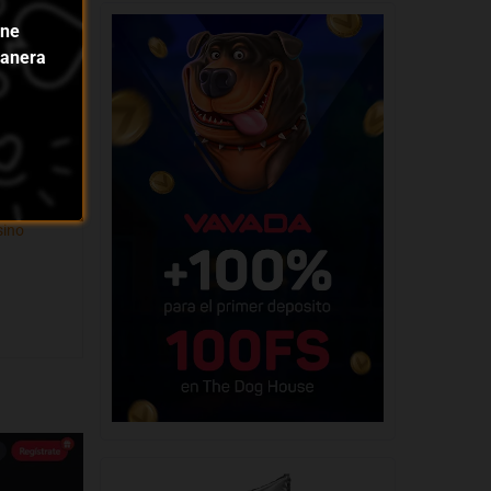
ene
manera
et Casino
 Casino
t Casino
sino