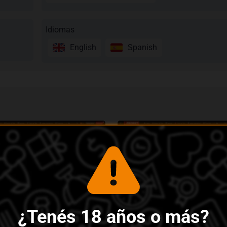
Idiomas
English
Spanish
¿Tenés 18 años o más?