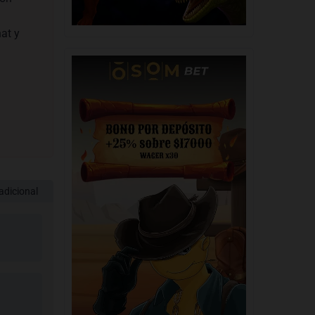
hat y
adicional