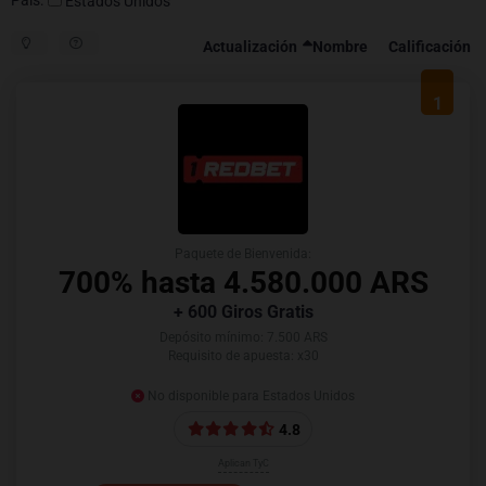
Estados Unidos
Actualización
Nombre
Calificación
1
Paquete de Bienvenida:
700% hasta 4.580.000 ARS
+ 600 Giros Gratis
Depósito mínimo: 7.500 ARS
Requisito de apuesta: x30
No disponible para Estados Unidos
4.8
Aplican TyC