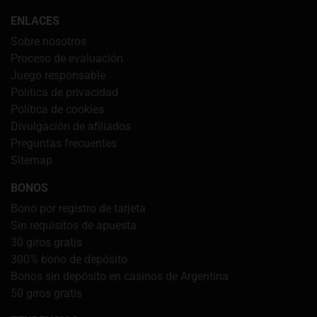
ENLACES
Sobre nosotros
Proceso de evaluación
Juego responsable
Política de privacidad
Política de cookies
Divulgación de afiliados
Preguntas frecuentes
Sitemap
BONOS
Bono por registro de tarjeta
Sin requisitos de apuesta
30 giros gratis
300% bono de depósito
Bonos sin depósito en casinos de Argentina
50 giros gratis