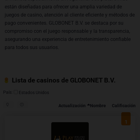
están diseñadas para ofrecer una amplia variedad de
juegos de casino, atención al cliente eficiente y métodos de
pago convenientes. GLOBONET B.V. se destaca por su
compromiso con el juego responsable y la transparencia,
asegurando una experiencia de entretenimiento confiable
para todos sus usuarios.
Lista de casinos de GLOBONET B.V.
País:
Estados Unidos
Actualización
Nombre
Calificación
1