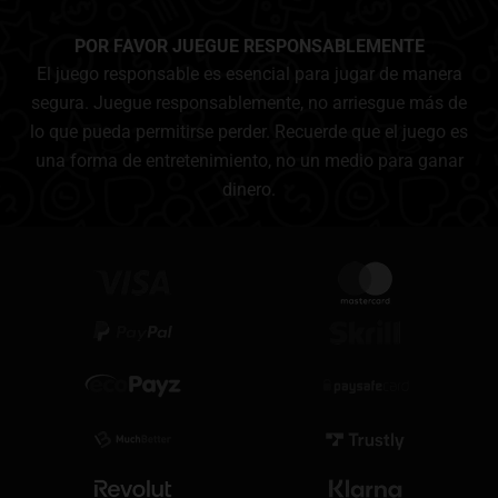
POR FAVOR JUEGUE RESPONSABLEMENTE
El juego responsable es esencial para jugar de manera
segura. Juegue responsablemente, no arriesgue más de
lo que pueda permitirse perder. Recuerde que el juego es
una forma de entretenimiento, no un medio para ganar
dinero.