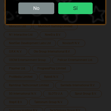
Lunada N.V.
Media Entertainment N.V.
No
Sí
Medium Rare N.V.
Megasoft N.V.
Mirage Corporation N.V.
Momus2006 N.V.
Moracon Ltd.
MultiSoft Gaming Limited
N1 Interactive Ltd.
NewEra B.V.
NextGen Development Labs Ltd
Novisoft N.V.
O.R.K N.V.
Ole Group International B.V.
OSOM Entertainment Group
Pelican Entertainment Ltd.
Playmer Ltd.
ProgressPlay Limited
ProMedia Limited
Rabidi N.V.
Ramtinar Techconsult Limited
Santeda International B.V.
SG International N.V.
SLOTS U.A.
Sprut Group B.V.
StepX B.V.
Taktonum Group N.V.
Techcore Holding B.V.
TechOptions Group B.V.