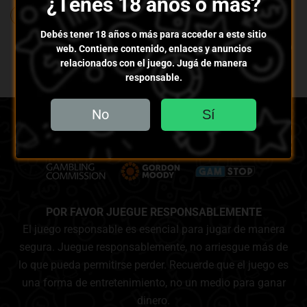
¿Tenés 18 años o más?
WUNGroup B.V.
XZ Solutions B.V.
Zosma LLC
Debés tener 18 años o más para acceder a este sitio
web. Contiene contenido, enlaces y anuncios
relacionados con el juego. Jugá de manera
responsable.
No
Sí
POR FAVOR JUEGUE RESPONSABLEMENTE
El juego responsable es esencial para jugar de manera
segura. Juegue responsablemente, no arriesgue más de
lo que pueda permitirse perder. Recuerde que el juego es
una forma de entretenimiento, no un medio para ganar
dinero.