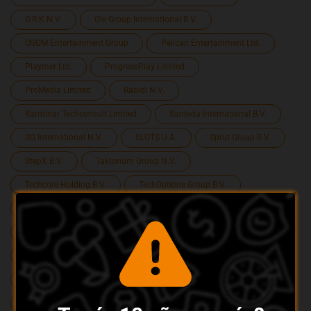
O.R.K N.V.
Ole Group International B.V.
OSOM Entertainment Group
Pelican Entertainment Ltd.
Playmer Ltd.
ProgressPlay Limited
ProMedia Limited
Rabidi N.V.
Ramtinar Techconsult Limited
Santeda International B.V.
SG International N.V.
SLOTS U.A.
Sprut Group B.V.
StepX B.V.
Taktonum Group N.V.
Techcore Holding B.V.
TechOptions Group B.V.
TechSolutions (CY) Group Limited
TGI Entertainment N.V.
Tixi Multimedia B.V.
Unlimited Solutions B.V.
USPEO N.V.
Vavada B.V.
Vazon Group B.V.
Vdsoft & Script Development SRL
Versus Odds B.V.
Videoslots Limited
Winzon Group LTD