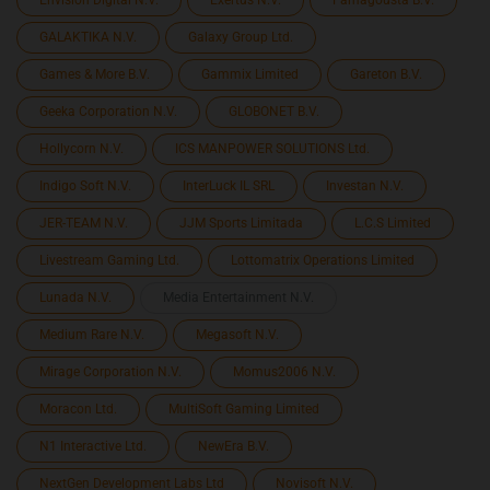
Envision Digital N.V.
Exertus N.V.
Famagousta B.V.
GALAKTIKA N.V.
Galaxy Group Ltd.
Games & More B.V.
Gammix Limited
Gareton B.V.
Geeka Corporation N.V.
GLOBONET B.V.
Hollycorn N.V.
ICS MANPOWER SOLUTIONS Ltd.
Indigo Soft N.V.
InterLuck IL SRL
Investan N.V.
JER-TEAM N.V.
JJM Sports Limitada
L.C.S Limited
Livestream Gaming Ltd.
Lottomatrix Operations Limited
Lunada N.V.
Media Entertainment N.V.
Medium Rare N.V.
Megasoft N.V.
Mirage Corporation N.V.
Momus2006 N.V.
Moracon Ltd.
MultiSoft Gaming Limited
N1 Interactive Ltd.
NewEra B.V.
NextGen Development Labs Ltd
Novisoft N.V.