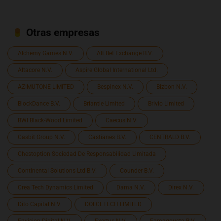
Otras empresas
Alchemy Games N.V.
Alt.Bet Exchange B.V.
Altacore N.V.
Aspire Global International Ltd.
AZIMUTONE LIMITED
Bespinex N.V.
Bizbon N.V.
BlockDance B.V.
Briantie Limited
Brivio Limited
BWI Black-Wood Limited
Caecus N.V.
Casbit Group N.V.
Castianes B.V.
CENTRALD B.V.
Chestoption Sociedad De Responsabilidad Limitada
Continental Solutions Ltd B.V.
Counder B.V.
Crea Tech Dynamics Limited
Dama N.V.
Direx N.V.
Dito Capital N.V.
DOLCETECH LIMITED