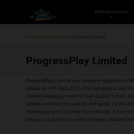
Nuevos casinos
Principal
»
Casinos online
»
ProgressPlay Limited
ProgressPlay Limited
ProgressPlay Limited is a company registered in 
issued on 16th April, 2013. The company is also l
industry-leading provider of high-quality turnkey 
turnkey solutions for casinos and sports for the o
Processing, and Customer Care services. It aims to h
always a good idea to check the latest updates from