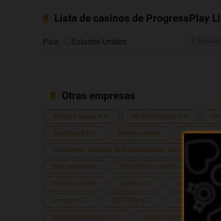
Lista de casinos de ProgressPlay L
País:
Estados Unidos
Evaluac
Otras empresas
Alchemy Games N.V.
Alt.Bet Exchange B.V.
Alt
BlockDance B.V.
Briantie Limited
Brivio Limited
Chestoption Sociedad De Responsabilidad Limitada
Co
Dito Capital N.V.
DOLCETECH LIMITED
Envision
Gammix Limited
Gareton B.V.
Geeka Corporati
Investan N.V.
JER-TEAM N.V.
JJM Sports Limi
Media Entertainment N.V.
Medium Rare N.V.
Me