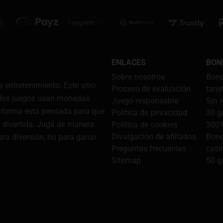
ENLACES
BON
Sobre nosotros
Bono
 entretenimiento. Este sitio
Proceso de evaluación
tarje
 los juegos usan monedas
Juego responsable
Sin 
ataforma está pensada para que
Política de privacidad
30 gi
 divertida. Jugá de manera
Política de cookies
300%
Divulgación de afiliados
Bono
ara diversión, no para ganar
Preguntas frecuentes
casi
Sitemap
50 gi