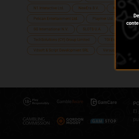
N1 Interactive Ltd.
NewEra B.V.
NextGen Devel
De
Pelican Entertainment Ltd.
Playmer Ltd.
Progre
conte
SG International N.V.
SLOTS U.A.
Sprut Group B
TechSolutions (CY) Group Limited
TGI Entertainment N.
Vdsoft & Script Development SRL
Versus Odds B.V.
P
El
pu