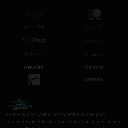
El contenido en Casinos de Argentina es solo para
entretenimiento. Este sitio ofrece información y no acepta