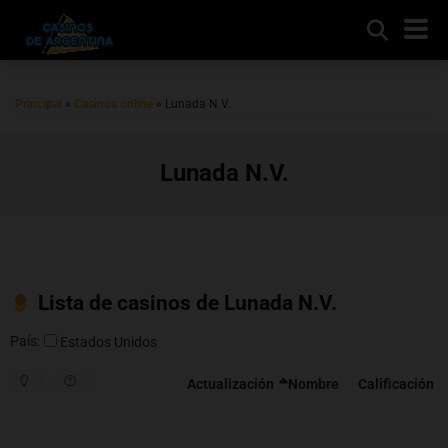
Principal
»
Casinos online
»
Lunada N.V.
Lunada N.V.
Lista de casinos de Lunada N.V.
País:
Estados Unidos
Actualización
Nombre
Calificación