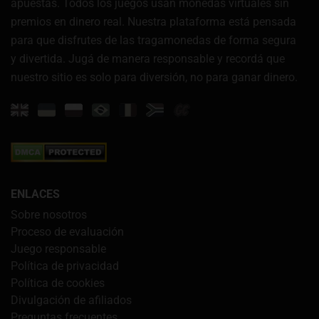
apuestas. Todos los juegos usan monedas virtuales sin
premios en dinero real. Nuestra plataforma está pensada
para que disfrutes de las tragamonedas de forma segura
y divertida. Jugá de manera responsable y recordá que
nuestro sitio es solo para diversión, no para ganar dinero.
ENLACES
Sobre nosotros
Proceso de evaluación
Juego responsable
Política de privacidad
Política de cookies
Divulgación de afiliados
Preguntas frecuentes