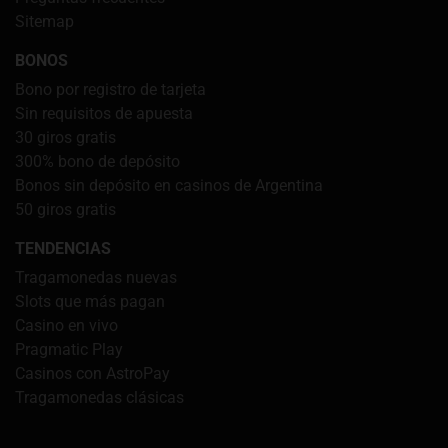
Sitemap
BONOS
Bono por registro de tarjeta
Sin requisitos de apuesta
30 giros gratis
300% bono de depósito
Bonos sin depósito en casinos de Argentina
50 giros gratis
TENDENCIAS
Tragamonedas nuevas
Slots que más pagan
Casino en vivo
Pragmatic Play
Casinos con AstroPay
Tragamonedas clásicas