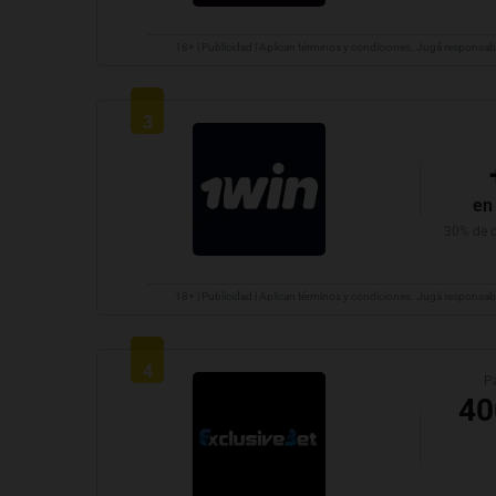
18+ | Publicidad | Aplican términos y condiciones. Jugá responsab
3
en
30% de c
18+ | Publicidad | Aplican términos y condiciones. Jugá responsab
4
P
40