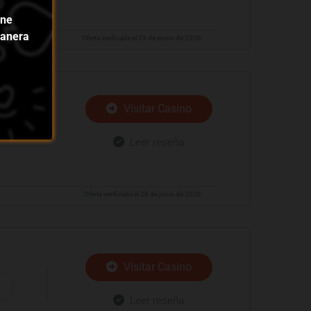
ene
manera
Oferta verificada el 23 de enero de 2026
Visitar Casino
5
Oferta verificada el 26 de junio de 2026
Visitar Casino
5