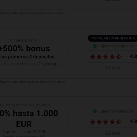
lemente. Más información en el sitio del operador.
POPULAR EN ARGENTINA
Primer Depósito:
+500% bonus
Jugadores aceptados
4.
 los primeros 4 depósitos
ashback en el casino y 70 giros gratis
T&C aplican
lemente. Más información en el sitio del operador.
aquete de bonos de bienvenida:
0% hasta 1.000
Jugadores aceptados
4.
EUR
Depósito mínimo: 20 EUR
T&C aplican
Requisito de apuesta: x30