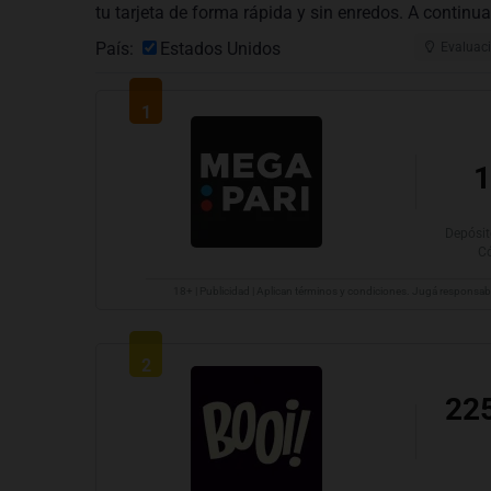
tu tarjeta de forma rápida y sin enredos. A continu
País:
Estados Unidos
Evaluac
1
1
Depósit
C
18+ | Publicidad | Aplican términos y condiciones. Jugá responsab
2
22