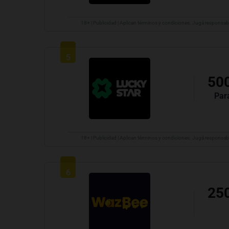
18+ | Publicidad | Aplican términos y condiciones. Jugá responsab
5
50
Par
18+ | Publicidad | Aplican términos y condiciones. Jugá responsab
6
25