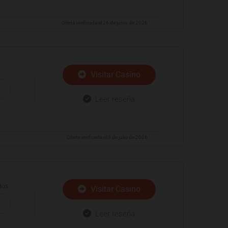
Oferta verificada el 26 de junio de 2026
Visitar Casino
8
Oferta verificada el 3 de julio de 2026
dos
Visitar Casino
8