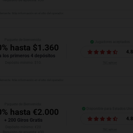
lemente. Más información en el sitio del operador.
Paquete de bienvenida:
Jugadores aceptados
0% hasta $1.360
4.
a los primeros 4 depósitos
Depósito mínimo: $10.
T&C aplican
lemente. Más información en el sitio del operador.
Paquete de Bienvenida:
Disponible para Estados Uni
0% hasta €2.000
4.
+ 200 Giros Gratis
Depósito mínimo: €20
T&C aplican
Requisito de apuesta: x30