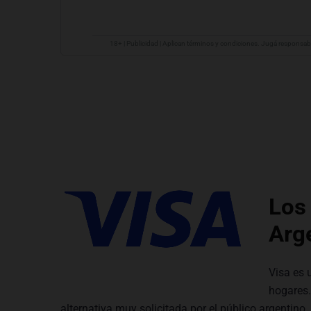
18+ | Publicidad | Aplican términos y condiciones. Jugá responsab
Los
Arg
Visa es 
hogares.
alternativa muy solicitada por el público argentino